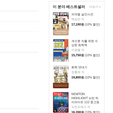
이 분야 베스트셀러
더보기
의약품 살인사건
백승만 저
17,100
원
(10% 할인)
게으른 자를 위한 수
상한 화학책
이광렬 저
15,750
원
(10% 할인)
화학 연대기
장홍제 저
19,800
원
(10% 할인)
NEWTON
HIGHLIGHT 뉴턴 하
이라이트 122 중고등
학교 화학
뉴턴프레스 저
16,200
원
(10% 할인)