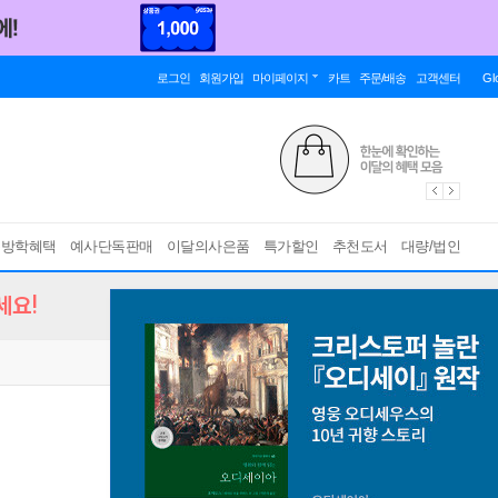
로그인
회원가입
마이페이지
카트
주문/배송
고객센터
Gl
름방학혜택
예사단독판매
이달의사은품
특가할인
추천도서
대량/법인
세요!