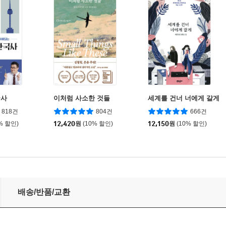
국사
이처럼 사소한 것들
세계를 건너 너에게 갈게
818건
804건
666건
% 할인)
12,420
원
(10% 할인)
12,150
원
(10% 할인)
배송/반품/교환