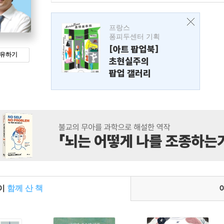
프랑스
퐁피두센터 기획
[아트 팝업북]
유하기
초현실주의
팝업 갤러리
들이
함께 산 책