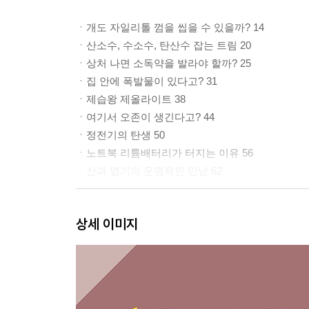
ㆍ개도 자일리톨 껌을 씹을 수 있을까? 14
ㆍ산소수, 수소수, 탄산수 잡는 트림 20
ㆍ상처 나면 소독약을 발라야 할까? 25
ㆍ집 안에 폭발물이 있다고? 31
ㆍ제습왕 제올라이트 38
ㆍ여기서 오존이 생긴다고? 44
ㆍ정전기의 탄생 50
ㆍ노트북 리튬배터리가 터지는 이유 56
ㆍ산과 염기의 운명적인 만남 62
2. 화장실, 유용한 화학 수다
상세 이미지
ㆍ락스, 알면 무섭다고? 68
ㆍ배수구의 기적 73
ㆍ당신의 자외선 차단제는? 77
ㆍ먹는 콜라겐, 효과 있을까? 84