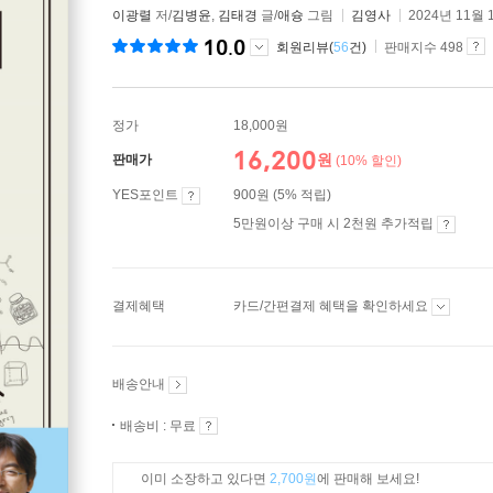
이광렬
저/
김병윤
,
김태경
글/
애슝
그림
김영사
2024년 11월 
10.0
회원리뷰(
56
건)
판매지수 498
정가
18,000원
16,200
원
판매가
(10% 할인)
YES포인트
900원 (5% 적립)
5만원이상 구매 시 2천원 추가적립
결제혜택
카드/간편결제 혜택을 확인하세요
배송안내
배송비 : 무료
이미 소장하고 있다면
2,700원
에 판매해 보세요!