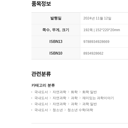
품목정보
발행일
2024년 11월 12일
쪽수, 무게, 크기
192쪽 | 152*220*20mm
ISBN13
9788934928669
ISBN10
8934928662
관련분류
카테고리 분류
국내도서
자연과학
화학
화학 일반
국내도서
자연과학
과학
재미있는 과학이야기
국내도서
자연과학
과학
과학 일반
국내도서
청소년
청소년 수학/과학