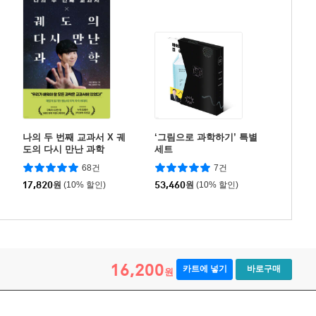
나의 두 번째 교과서 X 궤
‘그림으로 과학하기’ 특별
도의 다시 만난 과학
세트
68건
7건
17,820
원
(10% 할인)
53,460
원
(10% 할인)
16,200
카트에 넣기
바로구매
원