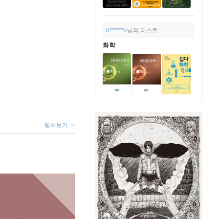
h******c
님의 리스트
화학
펼쳐보기