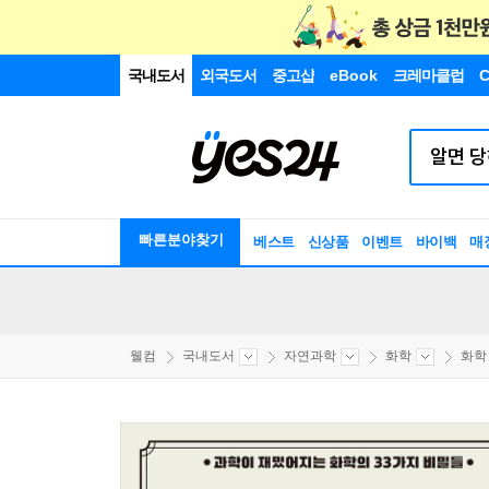
국내도서
외국도서
중고샵
eBook
크레마클럽
C
빠른분야찾기
베스트
신상품
이벤트
바이백
매
웰컴
국내도서
자연과학
화학
화학