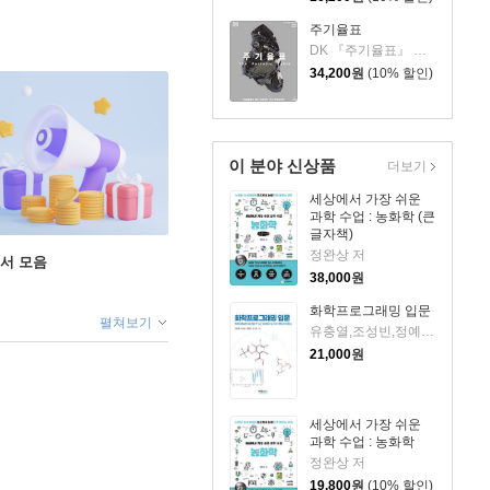
주기율표
DK 『주기율표』 편집 위원회 저/이경아 역/이정모 감수
34,200
원
(10% 할인)
이 분야 신상품
더보기
세상에서 가장 쉬운
과학 수업 : 농화학 (큰
글자책)
정완상 저
도서 모음
38,000
원
화학프로그래밍 입문
펼쳐보기
유충열,조성빈,정예진,김시연 저
21,000
원
세상에서 가장 쉬운
과학 수업 : 농화학
정완상 저
19,800
원
(10% 할인)