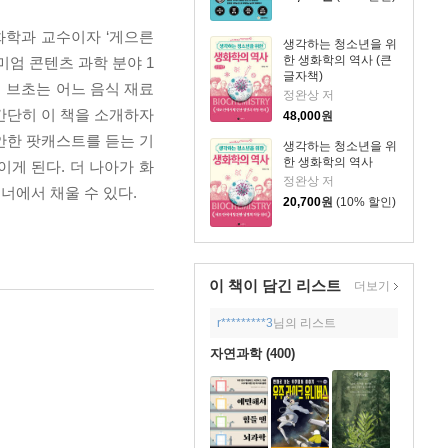
화학과 교수이자 ‘게으른
생각하는 청소년을 위
한 생화학의 역사 (큰
미엄 콘텐츠 과학 분야 1
글자책)
 브초는 어느 음식 재료
정완상 저
간단히 이 책을 소개하자
48,000
원
편안한 팟캐스트를 듣는 기
생각하는 청소년을 위
한 생화학의 역사
게 된다. 더 나아가 화
정완상 저
너에서 채울 수 있다.
20,700
원
(10% 할인)
이 책이 담긴
리스트
더보기
r*********3
님의 리스트
자연과학 (400)