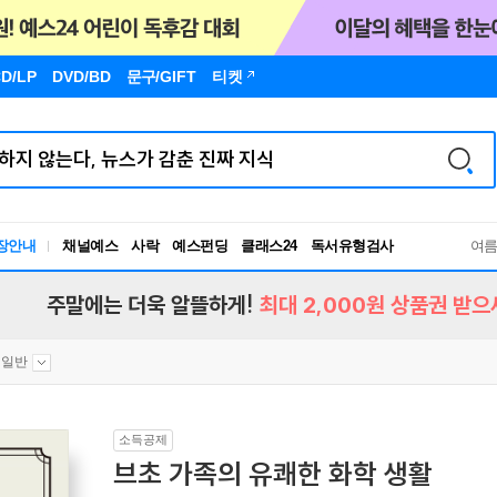
D/LP
DVD/BD
문구
/GIFT
티켓
장안내
채널예스
사락
예스펀딩
클래스24
독서유형검사
여
RBTI Lab
독서유형검사
주말에는 더욱 알뜰하게!
최대 2,000원 상품권 받으
 일반
소득공제
브초 가족의 유쾌한 화학 생활