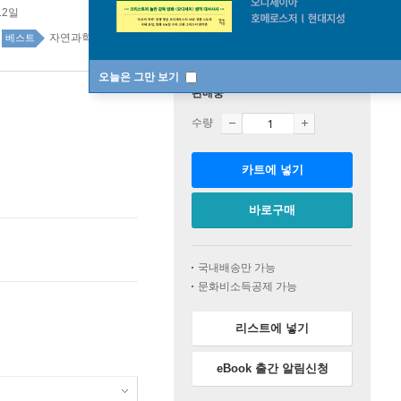
12일
자연과학 top100 7주
베스트
오늘은 그만 보기
판매중
수량
카트에 넣기
바로구매
국내배송만 가능
문화비소득공제 가능
리스트에 넣기
eBook 출간 알림신청