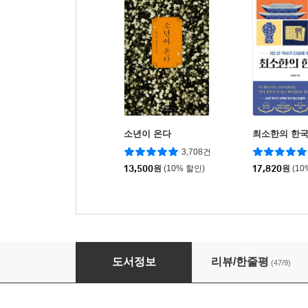
소년이 온다
최소한의 한
3,708건
13,500
원
(10% 할인)
17,820
원
(10
브초 가족의 유쾌한 화학 생활
도서정보
리뷰/한줄평
(47/9)