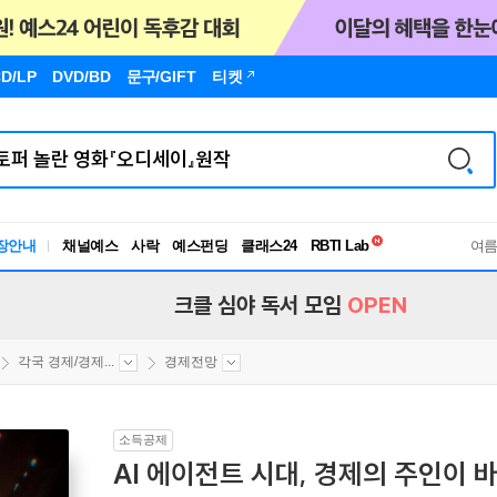
D/LP
DVD/BD
문구
/GIFT
티켓
독서유형검사
장안내
채널예스
사락
예스펀딩
클래스24
RBTI Lab
여
독서유형검사
크클 심야 독서 모임
OPEN
각국 경제/경제...
경제전망
소득공제
AI 에이전트 시대, 경제의 주인이 