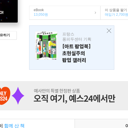
eBook
이 상품을 팔기
13,050원
매입가 2,700
프랑스
유하기
퐁피두센터 기획
[아트 팝업북]
초현실주의
팝업 갤러리
들이
함께 산 책