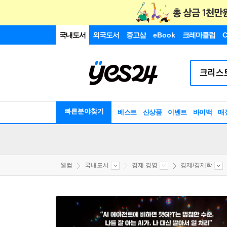
국내도서
외국도서
중고샵
eBook
크레마클럽
C
빠른분야찾기
베스트
신상품
이벤트
바이백
매
웰컴
국내도서
경제 경영
경제/경제학