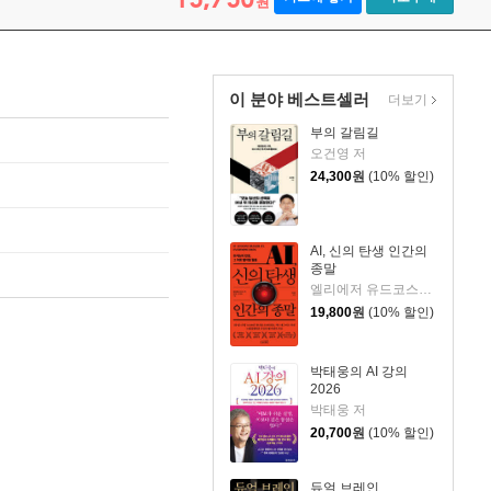
원
이 분야 베스트셀러
더보기
부의 갈림길
오건영 저
24,300
원
(10% 할인)
AI, 신의 탄생 인간의
종말
엘리에저 유드코스키,네이트 소아레스 공저/고영훈 역
19,800
원
(10% 할인)
박태웅의 AI 강의
2026
박태웅 저
20,700
원
(10% 할인)
듀얼 브레인