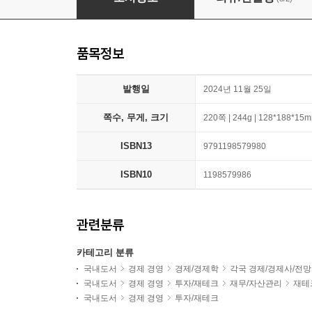
품목정보
발행일
2024년 11월 25일
쪽수, 무게, 크기
220쪽 | 244g | 128*188*15
ISBN13
9791198579980
ISBN10
1198579986
관련분류
카테고리 분류
국내도서
경제 경영
경제/경제학
각국 경제/경제사/전망
국내도서
경제 경영
투자/재테크
재무/자산관리
재테
국내도서
경제 경영
투자/재테크