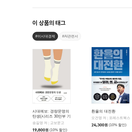
이 상품의 태그
#이시대경제
#AI관련서
시대예보: 경량문명의
환율의 대전환
탄생(시리즈 30만부 기
오건영 저
포레스트북스
|
념 리커버 한정판)
송길영 저
교보문고
|
24,300
원
(10% 할인)
19,800
원
(10% 할인)