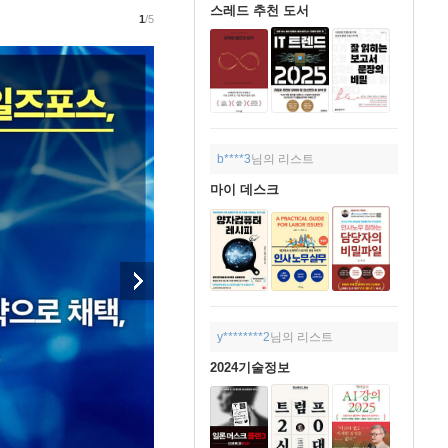
스레드 추천 도서
1
/5
b****3
님의 리스트
마이 데스크
y********2
님의 리스트
2024기술정보