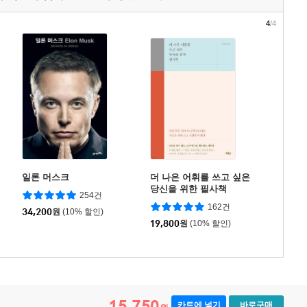
4
/4
일론 머스크
더 나은 어휘를 쓰고 싶은
당신을 위한 필사책
254건
162건
34,200
원
(10% 할인)
19,800
원
(10% 할인)
15,750
카트에 넣기
바로구매