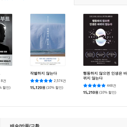
트
작별하지 않는다
행동하지 않으면 인생은 바
뀌지 않는다
8건
2,574건
448건
% 할인)
15,120
원
(10% 할인)
15,210
원
(10% 할인)
배송/반품/교환