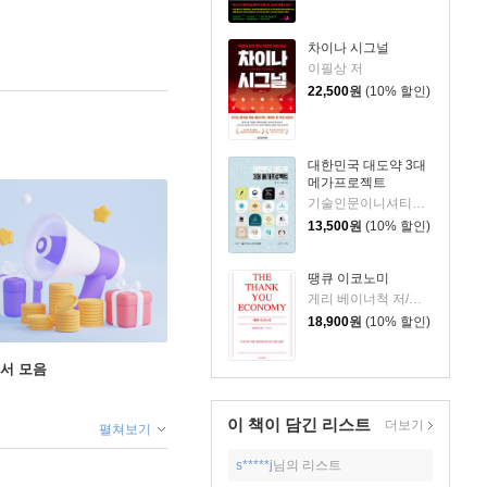
차이나 시그널
이필상 저
22,500
원
(10% 할인)
대한민국 대도약 3대
메가프로젝트
기술인문이니셔티브 집현 저
13,500
원
(10% 할인)
땡큐 이코노미
게리 베이너척 저/박선주 역
18,900
원
(10% 할인)
도서 모음
이 책이 담긴
리스트
더보기
펼쳐보기
s*****j
님의 리스트