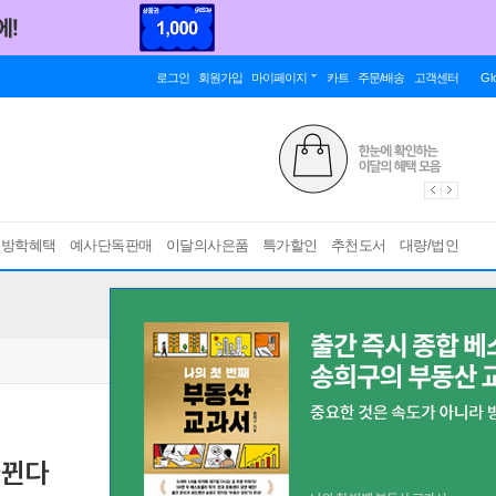
로그인
회원가입
마이페이지
카트
주문/배송
고객센터
Gl
름방학혜택
예사단독판매
이달의사은품
특가할인
추천도서
대량/법인
바뀐다