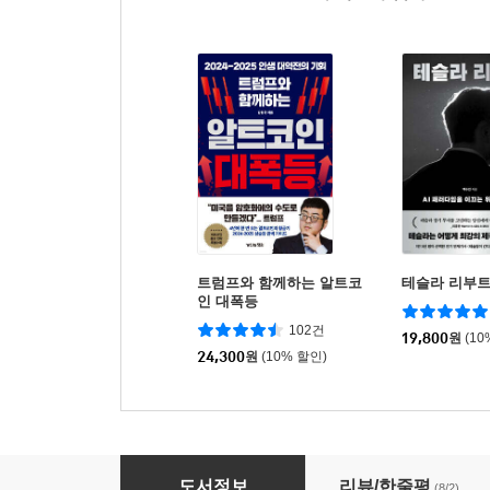
트럼프와 함께하는 알트코
테슬라 리부
인 대폭등
102건
19,800
원
(10
24,300
원
(10% 할인)
AI 에이전트 시대, 경제의 주인이 바뀐다
도서정보
리뷰/한줄평
(8/2)