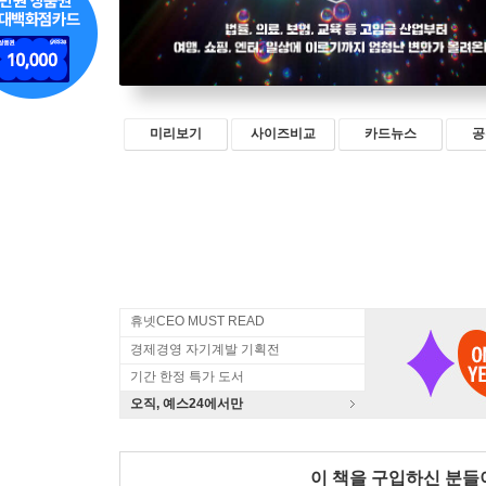
미리보기
사이즈비교
카드뉴스
공
휴넷CEO MUST READ
경제경영 자기계발 기획전
기간 한정 특가 도서
오직, 예스24에서만
이 책을 구입하신 분