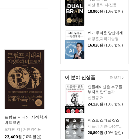
이선 몰릭 저/신동숙 역
18,900
원
(10% 할인)
AI가 두려운 당신에게
배경훈,과학기술정보통신부 저
16,020
원
(10% 할인)
이 분야 신상품
더보기
인플레이션은 누구를
부자로 만드는가
신환종 저
24,120
원
(10% 할인)
트럼프 시대의 지정학과
넥스트 스티브 잡스
비트코인
제프리 케인(Geoffrey Cain) 저/이민석 역
오태민 저
거인의정원
|
28,800
원
(10% 할인)
23,400
원
(10% 할인)