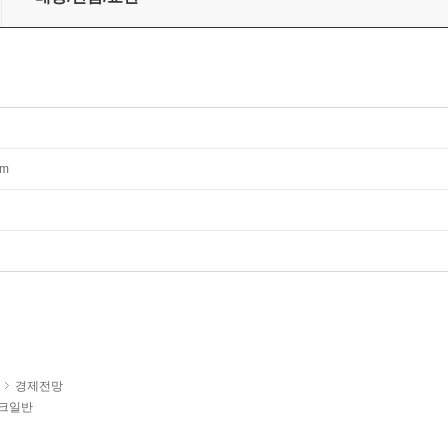
mm
경제전망
크일반