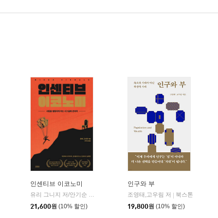
인센티브 이코노미
인구와 부
유리 그니지 저/안기순 역
김영사
조영태,고우림 저
북스톤
|
|
21,600
원
(10% 할인)
19,800
원
(10% 할인)