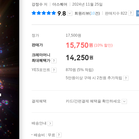
강정수
저
더스퀘어
2024년 11월 25일
9.8
회원리뷰(
10
건)
판매지수 822
정가
17,500원
15,750
원
판매가
(10% 할인)
크레마머니
14,250
원
최대혜택가
YES포인트
870원 (5% 적립)
5만원이상 구매 시 2천원 추가적립
결제혜택
카드/간편결제 혜택을 확인하세요
배송안내
배송비 : 무료