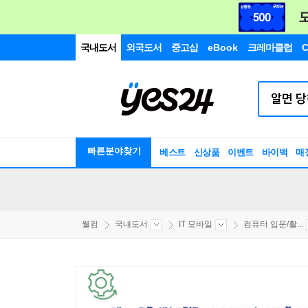
국내도서
외국도서
중고샵
eBook
크레마클럽
C
빠른분야찾기
베스트
신상품
이벤트
바이백
매
웰컴
국내도서
IT 모바일
컴퓨터 입문/활...