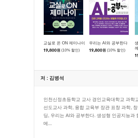
교실로 온 ON 제미나이
우리는 AI와 공부한다
19,800
원
(10% 할인)
19,800
원
(10% 할인)
1
저 :
김병석
인천신정초등학교 교사 경인교육대학교 과학교육
선도교사 과학, 융합 교육부 장관 표창 과학, 창의
딩, 우리는 AI와 공부한다. 생성형 인공지능과
메...