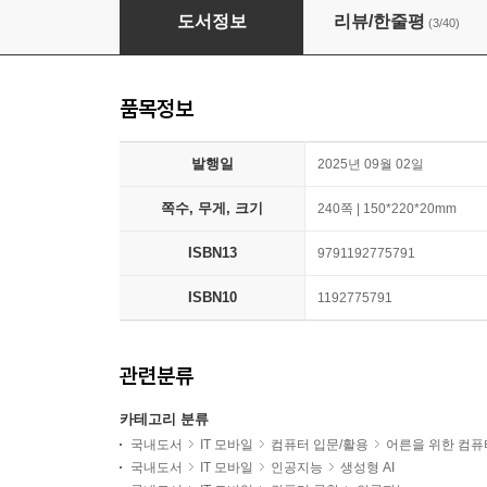
바로 배워서 바로 써먹는 바이브 코딩
도서정보
리뷰/한줄평
(3/40)
품목정보
발행일
2025년 09월 02일
쪽수, 무게, 크기
240쪽 | 150*220*20mm
ISBN13
9791192775791
ISBN10
1192775791
관련분류
카테고리 분류
국내도서
IT 모바일
컴퓨터 입문/활용
어른을 위한 컴퓨
국내도서
IT 모바일
인공지능
생성형 AI