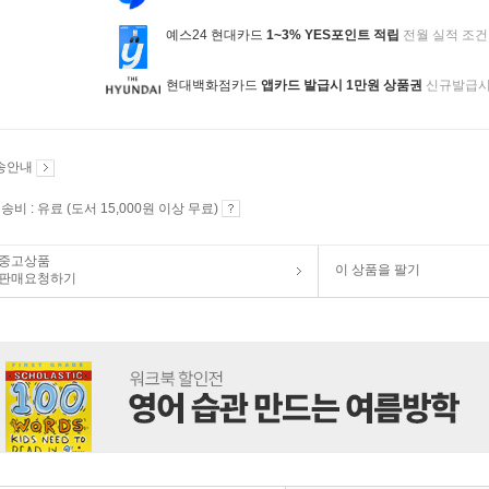
예스24 현대카드
1~3% YES포인트 적립
전월 실적 조건
현대백화점카드
앱카드 발급시 1만원 상품권
신규발급
송안내
송비 : 유료 (도서 15,000원 이상 무료)
중고상품
이 상품을 팔기
판매요청하기