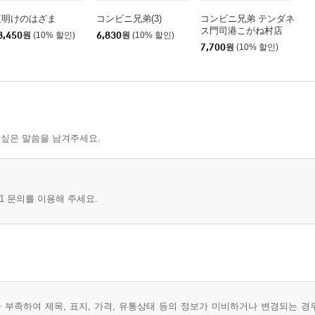
夜明けのはざま
コンビニ兄弟(3)
コンビニ兄弟 テンダネ
ス門司港こがね村店
8,450
원
(10% 할인)
6,830
원
(10% 할인)
7,700
원
(10% 할인)
 싶은 말씀을 남겨주세요.
1 문의를 이용해 주세요.
부족하여 제목, 표지, 가격, 유통상태 등의 정보가 미비하거나 변경되는 경