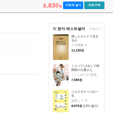
6,830
카트에 넣기
바로구매
원
이 분야 베스트셀러
더보기
推したちとどう生き
るか
三宅香帆 저
11,330
원
くらべて,けみして校
閱部の九重さん
こいしゆうか 新潮社校閱部 저
7,590
원
ツユクサナツコの一
生
益田ミリ 저
8,670
원
(10% 할인)