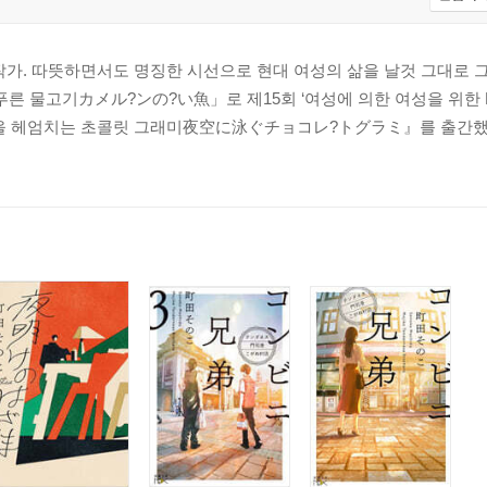
작가. 따뜻하면서도 명징한 시선으로 현대 여성의 삶을 날것 그대로 
푸른 물고기カメル?ンの?い魚」로 제15회 ‘여성에 의한 여성을 위한 R
늘을 헤엄치는 초콜릿 그래미夜空に泳ぐチョコレ?トグラミ』를 출간했다.