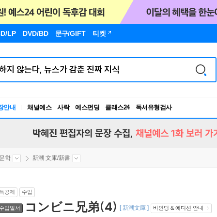
D/LP
DVD/BD
문구
/GIFT
티켓
장안내
채널예스
사락
예스펀딩
클래스24
독서유형검사
RBTI Lab
독서유형검사
박혜진 편집자의 문장 수집,
채널예스 1화 보러 가
문학
新潮 文庫/新書
득공제
수입
コンビニ兄弟(4)
[ 新潮文庫 ]
수입일서
바인딩 & 에디션 안내