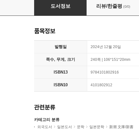
コンビニ兄弟(4)
도서정보
리뷰/한줄평
(0/0)
품목정보
발행일
2024년 12월 20일
쪽수, 무게, 크기
240쪽 | 106*151*20mm
ISBN13
9784101802916
ISBN10
4101802912
관련분류
카테고리 분류
외국도서
일본도서
문학
일본문학
新潮 文庫/新書