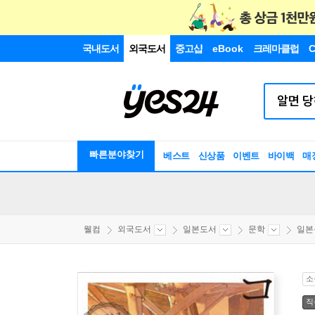
국내도서
외국도서
중고샵
eBook
크레마클럽
C
빠른분야찾기
베스트
신상품
이벤트
바이백
매
웰컴
외국도서
일본도서
문학
일본
소
직