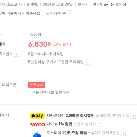
치다 소노코
저
新潮社
2024년 12월 20일
번역서 :
바다가 들리는 편의점
번째 리뷰어가 되어주세요.
판매지수 66
가
7,590원
6,830
원
매가
(10% 할인)
ES포인트
0원 + 마니아추가적립
5만원이상 구매 시 2천원 추가적립
가혜택쿠폰
쿠폰받기
주문금액대별 할인쿠폰
제혜택
카카오페이
2,000원 즉시할인
일 400건, 4만원 이상
페이코
1% 할인
포인트 결제시
토스페이
1만P 추첨 적립
+ 생애첫결제 3천원