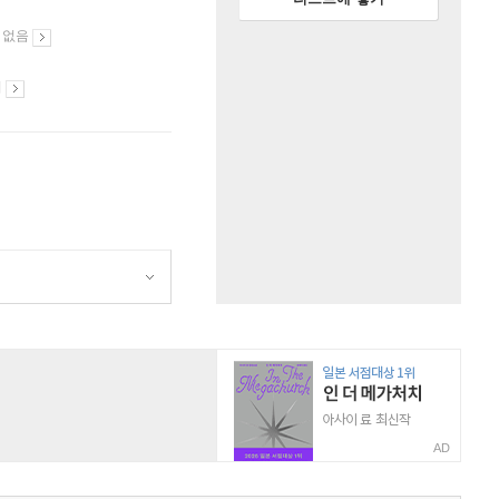
 없음
시
AD