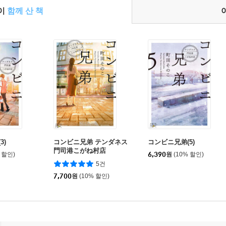
들이
함께 산 책
3)
コンビニ兄弟 テンダネス
コンビニ兄弟(5)
門司港こがね村店
 할인)
6,390
원
(10% 할인)
5건
7,700
원
(10% 할인)