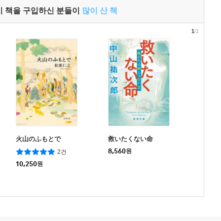
이 책을 구입하신 분들이
많이 산 책
1
/1
火山のふもとで
救いたくない命
8,560
원
2건
10,250
원