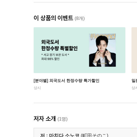
이 상품의 이벤트
(8개)
[분야별] 외국도서 한정수량 특가할인
일
상시
상
저자 소개
(1명)
저 :
마치다 소노코
(町田そのこ)