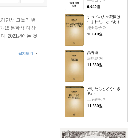
平鳥コウ 저
9,040
원
すべての人の死因は
그리면서 그들의 번
生まれたことである
-18 문학상’ 대상
池田晶子 저
10,610
원
 2021년에는 첫
高野連
펼쳐보기
廣尾晃 저
11,330
원
推したちとどう生き
るか
三宅香帆 저
11,330
원