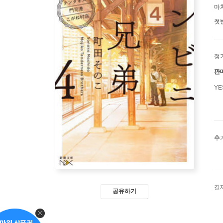
마
첫
정
판
Y
추
결
공유하기