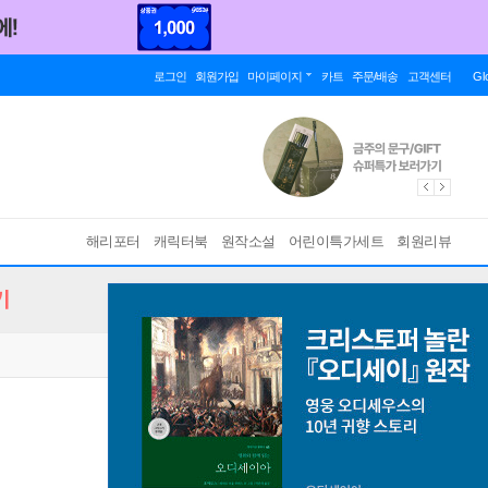
로그인
회원가입
마이페이지
카트
주문/배송
고객센터
Gl
해리포터
캐릭터북
원작소설
어린이특가세트
회원리뷰
기