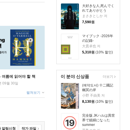
大好きな人,死んでく
れてありがとう
まさきとしか 저
7,590
원
マイブック -2026年
の記錄-
大貫卓也 저
5,310
원
(10% 할인)
이 분야 신상품
ng - 여름에 읽어야 할 책
더보기
년 09월 30일
(예약도서) 十二國記
幽冥の岸
펼쳐보기
小野 不由美 저
8,130
원
(10% 할인)
完全版 JKハルは異世
界で娼婦になった
summer
 알림신청
작가 파일