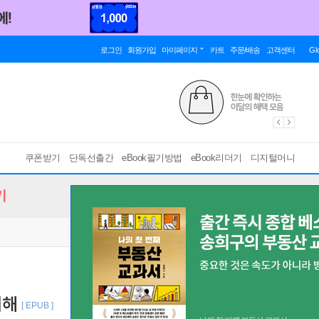
로그인
회원가입
마이페이지
카트
주문/배송
고객센터
Gl
쿠폰받기
단독선출간
eBook필기방법
eBook리더기
디지털머니
기
세해
[ EPUB ]