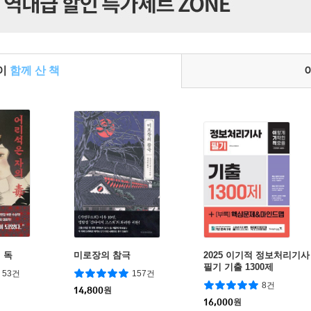
들이
함께 산 책
 독
미로장의 참극
2025 이기적 정보처리기사
필기 기출 1300제
53건
157건
8건
14,800
원
16,000
원