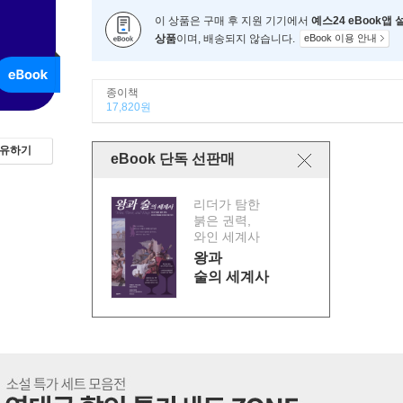
이 상품은 구매 후 지원 기기에서
예스24 eBook앱
상품
이며, 배송되지 않습니다.
eBook 이용 안내
종이책
17,820원
유하기
eBook 단독 선판매
리더가 탐한
붉은 권력,
와인 세계사
왕과
술의 세계사