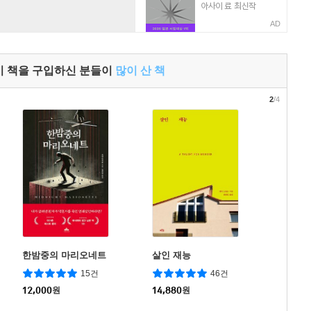
AD
이 책을 구입하신 분들이
많이 산 책
2
/4
한밤중의 마리오네트
살인 재능
15건
46건
12,000
원
14,880
원