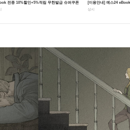
Book 전종 10%할인+5%적립 무한발급 슈퍼쿠폰
[이용안내] 예스24 eBo
시
상시