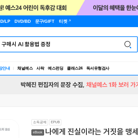
D/LP
DVD/BD
문구
/GIFT
티켓
장안내
채널예스
사락
예스펀딩
클래스24
독서유형검사
RBTI Lab
독서유형검사
박혜진 편집자의 문장 수집,
채널예스 1화 보러 가
소득공제
EPUB
나에게 진실이라는 거짓을 맹
eBook