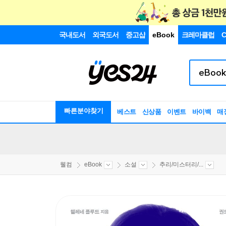
국내도서
외국도서
중고샵
eBook
크레마클럽
C
빠른분야찾기
베스트
신상품
이벤트
바이백
매
웰컴
eBook
소설
추리/미스터리/...