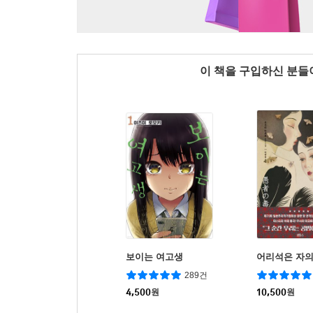
이 책을 구입하신 분
보이는 여고생
어리석은 자의
289건
4,500
원
10,500
원