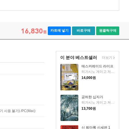
16,830
카트에 넣기
바로구매
원클릭구매
원
이 분야 베스트셀러
더보기
매스커레이드 라이프
히가시노 게이고 저/김은모 역
14,000
원
공허한 십자가
히가시노 게이고 저/이선희 역
13,700
원
사용 불가) /PC(Mac)
신 퇴마록 신세편 1