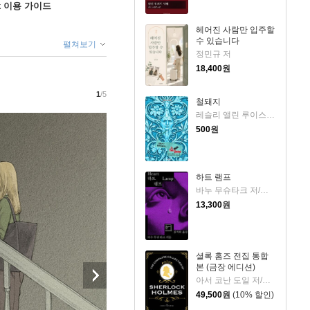
ok 이용 가이드
헤어진 사람만 입주할
수 있습니다
펼쳐보기
정민규 저
18,400
원
1
/5
철돼지
레슬리 앨린 루이스 저
500
원
하트 램프
바누 무슈타크 저/김석희 역
13,300
원
셜록 홈즈 전집 통합
본 (금장 에디션)
아서 코난 도일 저/박상은 역
49,500
원
(10% 할인)