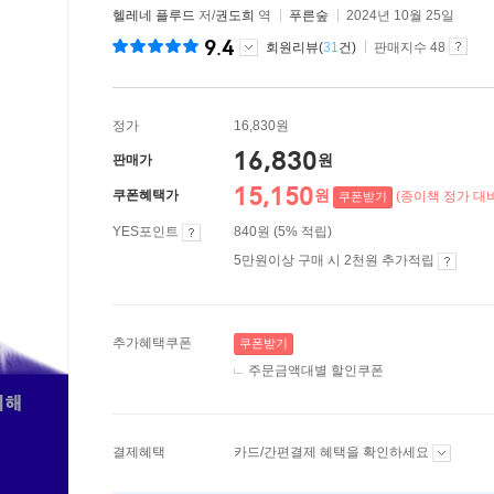
헬레네 플루드
저/
권도희
역
푸른숲
2024년 10월 25일
9.4
회원리뷰(
31
건)
판매지수 48
정가
16,830원
16,830
원
판매가
15,150
원
쿠폰혜택가
(종이책 정가 대비
쿠폰받기
YES포인트
840원 (5% 적립)
5만원이상 구매 시 2천원 추가적립
추가혜택쿠폰
쿠폰받기
주문금액대별 할인쿠폰
결제혜택
카드/간편결제 혜택을 확인하세요