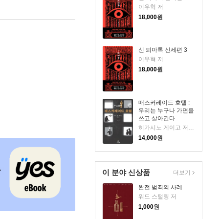
이우혁 저
18,000
원
신 퇴마록 신세편 3
이우혁 저
18,000
원
매스커레이드 호텔 :
우리는 누구나 가면을
쓰고 살아간다
히가시노 게이고 저/양윤옥 역
14,000
원
이 분야 신상품
더보기
완전 범죄의 사례
워드 스털링 저
1,000
원