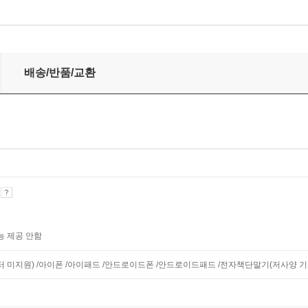
배송/반품/교환
기
능 제공 안함
니터 미지원) /아이폰 /아이패드 /안드로이드폰 /안드로이드패드 /전자책단말기(저사양 기기 