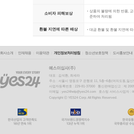
상품의 불량에 의한 반품, 교
소비자 피해보상
준하여 처리됨
환불 지연에 따른 배상
대금 환불 및 환불 지연에 
회사소개
인재채용
이용약관
개인정보처리방침
청소년보호정책
도서홍보안내
대표 : 김석환, 최세라
주소 : 서울시 영등포구 은행로 11, 5층~6층(여의도동,일신
사업자등록번호 : 229-81-37000 통신판매업신고 : 제 200
이메일 : yes24help@yes24.com 호스팅 서비스사업자 :
Copyright ⓒ YES24 Corp. All Rights Reserved.