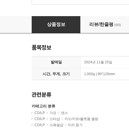
TWS (투어스) - 1st Single 'Last Bell' [Weverse
상품정보
리뷰/한줄평
(0/0)
품목정보
발매일
2024년 11월 25일
시간, 무게, 크기
1,000g | 90*120mm
관련분류
카테고리 분류
CD/LP
가요
댄스
CD/LP
스타샵
카드/키트/플랫폼 앨범
CD/LP
스페셜샵
미리 듣기