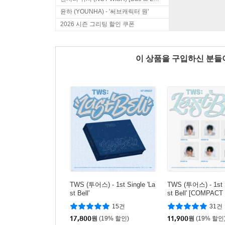
윤하 (YOUNHA) - '써브캐릭터 원'
2026 시즌 그리팅 할인 쿠폰
이 상품을 구입하신 분
TWS (투어스) - 1st Single 'La
TWS (투어스) - 1st S
st Bell'
st Bell' [COMPACT 
중 1종 랜덤발송]
15건
31건
17,800
원
(19% 할인)
11,900
원
(19% 할인