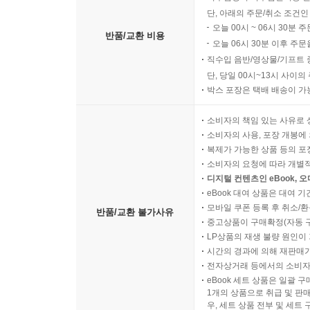
단, 아래의 주문/취소 조건인
오늘 00시 ~ 06시 30분 
반품/교환 비용
오늘 06시 30분 이후 주문
직수입 음반/영상물/기프트 
단, 당일 00시~13시 사이
박스 포장은 택배 배송이 가
소비자의 책임 있는 사유로 
소비자의 사용, 포장 개봉에 
복제가 가능한 상품 등의 포장을 
소비자의 요청에 따라 개별
디지털 컨텐츠인 eBook, 
eBook 대여 상품은 대여 기
모바일 쿠폰 등록 후 취소/환
반품/교환 불가사유
중고상품이 구매확정(자동 
LP상품의 재생 불량 원인이 기
시간의 경과에 의해 재판매가
전자상거래 등에서의 소비자
eBook 세트 상품은 일괄 
1개의 상품으로 취급 및 판매
우, 세트 상품 전부 및 세트