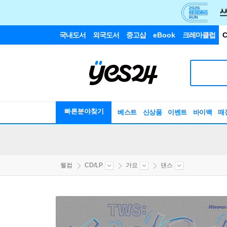
국내도서
외국도서
중고샵
eBook
크레마클럽
C
빠른분야찾기
베스트
신상품
이벤트
바이백
매
웰컴
CD/LP
가요
댄스