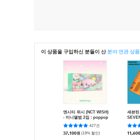
이 상품을 구입하신 분들이 산
분야 연관 상품
엔시티 위시 (NCT WISH)
세븐틴 (
- 미니앨범 2집 : poppop
SEVEN
[WICHU Ver.](스마트앨
Album
427건
범)
ELS' 
37,100
원
(19% 할인)
ver.]
11,60