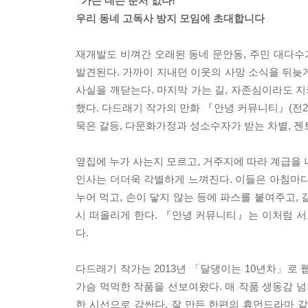
“가는 데는 순서 없다!”
우리 동네 고독사 방지 모임에 초대합니다
재개발도 비껴간 오래된 동네 문안동, 주민 대다
발견된다. 가까이 지내던 이웃의 사망 소식을 뒤늦게
사실을 깨닫는다. 마지막 가는 길, 자존심이라도 지
했다. 다드래기 작가의 만화 『안녕 커뮤니티』(전2
묵은 갈등, 다문화가정과 성소수자가 받는 차별, 
옆집에 누가 사는지 모르고, 거주지에 따라 계급을 
인사는 더더욱 각별하게 느껴진다. 이들은 아침마다
누어 먹고, 손이 닿지 않는 등에 파스를 붙여주고,
시 떠올리게 한다. 『안녕 커뮤니티』는 이처럼 
다.
다드래기 작가는 2013년 「달댕이는 10년차」로 
가슴 먹먹한 작품을 선보여왔다. 매 작품 생동감 
한 시선으로 감싼다. 잘 만든 한편의 휴먼드라마