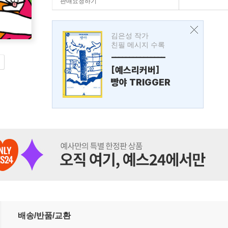
판매요청하기
김은성 작가
친필 메시지 수록
---------------
[예스리커버]
빵야 TRIGGER
배송/반품/교환