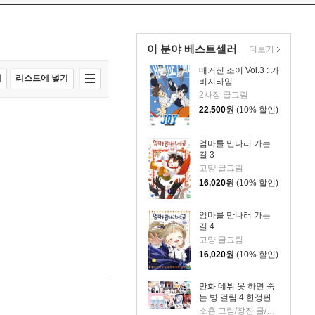
이 분야 베스트셀러
더보기
매거진 조이 Vol.3 : 가
매
리스트에 넣기
비지타임
2사장 글그림
22,500
원
(10% 할인)
엄마를 만나러 가는
길 3
고먕 글그림
16,020
원
(10% 할인)
엄마를 만나러 가는
길 4
고먕 글그림
16,020
원
(10% 할인)
만화 데뷔 못 하면 죽
는 병 걸림 4 한정판
소흔 그림/장진 글/백덕수 원저