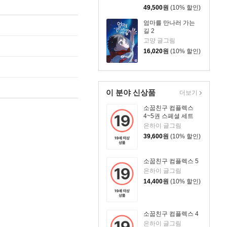
49,500
원
(10% 할인)
엄마를 만나러 가는
길 2
고먕 글그림
16,020
원
(10% 할인)
이 분야 신상품
더보기
소꿉친구 컴플렉스
4~5권 스페셜 세트
은하이 글그림
39,600
원
(10% 할인)
소꿉친구 컴플렉스 5
은하이 글그림
14,400
원
(10% 할인)
소꿉친구 컴플렉스 4
은하이 글그림