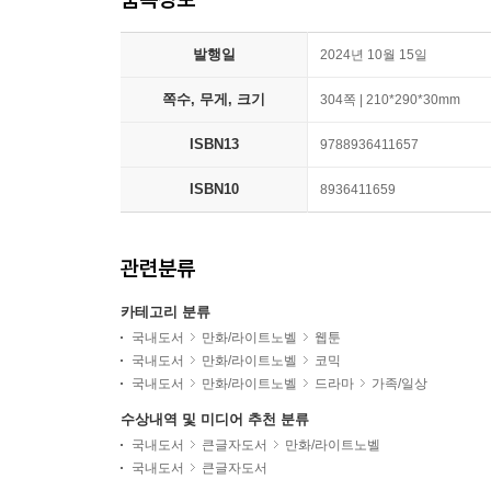
발행일
2024년 10월 15일
쪽수, 무게, 크기
304쪽 | 210*290*30mm
ISBN13
9788936411657
ISBN10
8936411659
관련분류
카테고리 분류
국내도서
만화/라이트노벨
웹툰
국내도서
만화/라이트노벨
코믹
국내도서
만화/라이트노벨
드라마
가족/일상
수상내역 및 미디어 추천 분류
국내도서
큰글자도서
만화/라이트노벨
국내도서
큰글자도서