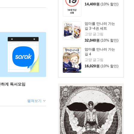
14,400
원
(10% 할인)
엄마를 만나러 가는
길 3~4권 세트
고먕 글그림
32,040
원
(10% 할인)
엄마를 만나러 가는
길 4
고먕 글그림
16,020
원
(10% 할인)
꾸준하게 독서모임
펼쳐보기