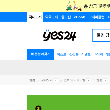
국내도서
외국도서
중고샵
eBook
크레마클럽
C
빠른분야찾기
베스트
신상품
이벤트
바이백
매
웰컴
국내도서
만화/라이트노벨
웹툰