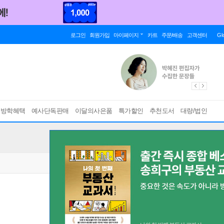
로그인
회원가입
마이페이지
카트
주문/배송
고객센터
Gl
름방학혜택
예사단독판매
이달의사은품
특가할인
추천도서
대량/법인