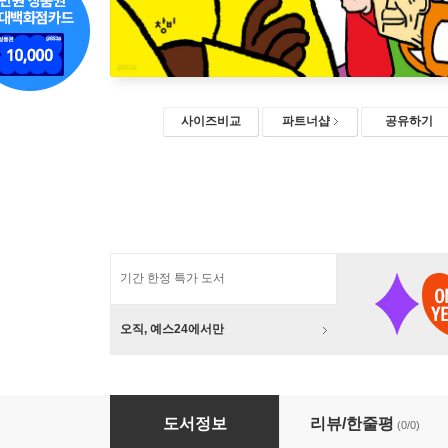
사이즈비교
파트너샵
공유하기
기간 한정 특가 도서
오직, 예스24에서만
안녕 커뮤니티 2 : 하 (큰글자도서)
도서정보
리뷰/한줄평
(0/0)