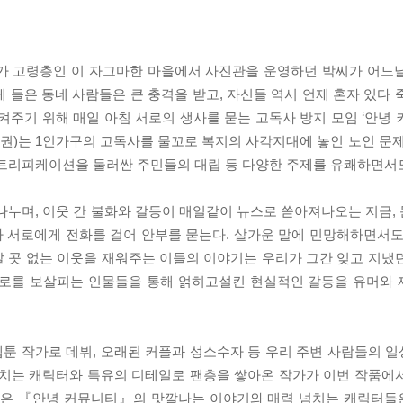
수가 고령층인 이 자그마한 마을에서 사진관을 운영하던 박씨가 어느
 들은 동네 사람들은 큰 충격을 받고, 자신들 역시 언제 혼자 있다 
켜주기 위해 매일 아침 서로의 생사를 묻는 고독사 방지 모임 ‘안녕 
권)는 1인가구의 고독사를 물꼬로 복지의 사각지대에 놓인 노인 문제
젠트리피케이션을 둘러싼 주민들의 대립 등 다양한 주제를 유쾌하면서
나누며, 이웃 간 불화와 갈등이 매일같이 뉴스로 쏟아져나오는 지금,
 서로에게 전화를 걸어 안부를 묻는다. 살가운 말에 민망해하면서도
 갈 곳 없는 이웃을 재워주는 이들의 이야기는 우리가 그간 잊고 지냈
서로를 보살피는 인물들을 통해 얽히고설킨 현실적인 갈등을 유머와
웹툰 작가로 데뷔, 오래된 커플과 성소수자 등 우리 주변 사람들의 
넘치는 캐릭터와 특유의 디테일로 팬층을 쌓아온 작가가 이번 작품에
 같은 『안녕 커뮤니티』의 맛깔나는 이야기와 매력 넘치는 캐릭터