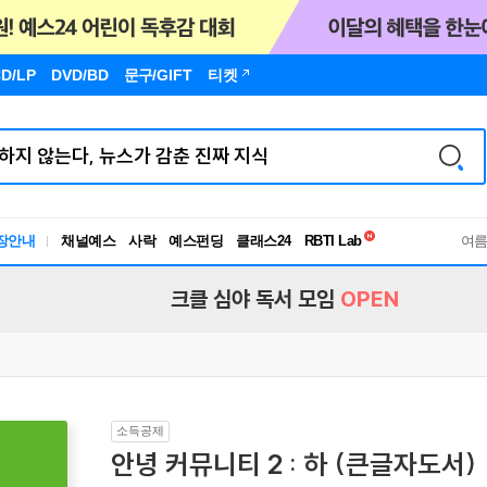
D/LP
DVD/BD
문구
/GIFT
티켓
독서유형검사
RBTI Lab
장안내
채널예스
사락
예스펀딩
클래스24
독서유형검사
여
크클 심야 독서 모임
OPEN
소득공제
안녕 커뮤니티 2 : 하 (큰글자도서)