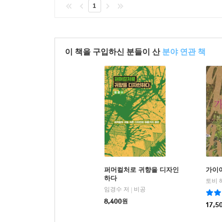
1
이 책을 구입하신 분들이 산
분야 연관 책
퍼머컬처로 귀향을 디자인
가이
하다
임경수 저
비공
|
8,400
원
17,5