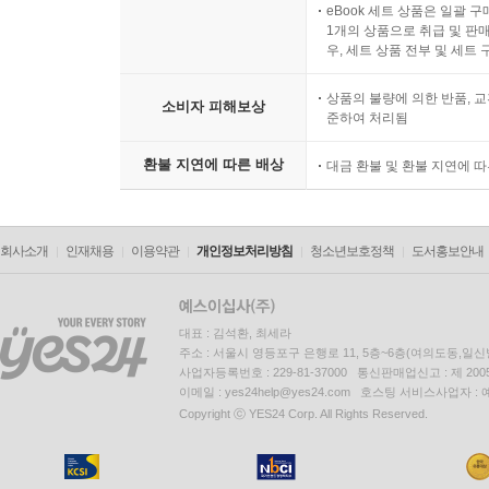
eBook 세트 상품은 일괄 
1개의 상품으로 취급 및 판매
우, 세트 상품 전부 및 세트
상품의 불량에 의한 반품, 교
소비자 피해보상
준하여 처리됨
환불 지연에 따른 배상
대금 환불 및 환불 지연에 
회사소개
인재채용
이용약관
개인정보처리방침
청소년보호정책
도서홍보안내
대표 : 김석환, 최세라
주소 : 서울시 영등포구 은행로 11, 5층~6층(여의도동,일신
사업자등록번호 : 229-81-37000 통신판매업신고 : 제 200
이메일 : yes24help@yes24.com 호스팅 서비스사업자 :
Copyright ⓒ YES24 Corp. All Rights Reserved.