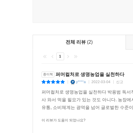
농가의 40%가 인근 도시의 아파트에서 출퇴근하면
은 마을에 남지 않고 인근 도시로 빠져나가는 상황은
일어나지 않는다. 작은 도시의 돈은 큰 도시로, 큰 
다. 알 필요도 없었다. 다만 명확하게 알게 된 것이
지 않는다는 것. 돈은 돌고 돌아서 ‘돈’이다. 지금 
전체 리뷰
(2)
촌 모습을 정확하게 예측할 수 있다. 소득이 높은 
주택과 별장을 짓고 산다. 그러면 지금의 농촌마을들
1
해 마을만들기를 했던 것인가.--- 「3부 농촌살림 
퍼머컬처로 생명농업을 실천하다
종이책
어떻게 마을을 다시 만들 수 있을까? 우선, 예전의
y****a
2022-03-04
신고
|
|
|
은 이질적인 사람들이 너무 많이 모여 사는 곳으로,
든 농촌이든 비슷한 생각과 같은 필요를 가진 사
퍼머컬처로 생명농업을 실천하다 박용범 독서작가
위한 매개물이지 않은가. 즉 무슨 무슨 리, 무슨 무
사 와서 먹을 필요가 있는 것도 아니다. 농장
고, 그 일을 찾기도 어렵다. 또한 도움이 되지 않
유통, 소비체계는 광역을 넘어 글로벌한 수준이다
그 경계에 집착하면 공동체 파시즘이 고개를 쳐든다
이 리뷰가 도움이 되었나요?
움직여야 한다. 외부사람을 들이면 안 되고 다른 생
히면서 사람들을 발굴하여 다양한 방식으로 그 관계를