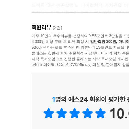
장 설계를 해보라고 하면 주택의 면적을 상당히 넓게
모색한 ‘3부 농촌살림’도 퍼머컬처의 가치관을 
트의 평형은 주택의 실제 면적이 표현된 것이 아니고
현장에서 이를 실천하기 위해 노력해왔다. 우리나
파트 평형을 기준으로 면적을 산정하면 매우 큰 집
담겨 있는 책이다.
실내 공간은 그다지 효용이 높지 않다. 신선한 공기
회원리뷰
(2건)
히려 실내도 아니고 실외도 아닌 공간이 유용하다.
소극적인 방어에서 적극적인 디자인으로
매주 10건의 우수리뷰를 선정하여 YES포인트 3만원을 드
서양식 주택이라면 베란다, 데크 공간에 해당한다. 
3,000원 이상 구매 후 리뷰 작성 시
일반회원 300원, 마니아
집을 원한다면 실내공간은 작게, 이러한 공간은 넓게
eBook은 다운로드 후 작성한 리뷰만 YES포인트 지급됩니
농약과 화학비료의 남용은 논밭은 물론 사람의 몸을
찾아오는 사람들이 매일 있는 것은 아닌 이상 특별할
클래스는 첫번째 회차 주문확정 시점부터 마지막 회차 주문
사용만을 고수하는 소극적인 유기농업은 진정한 유
사락 독서모임으로 진행된 클래스는 사락 독서모임 게시판
의 실패요인 중 하나다. 대접 아닌 대접을 해야 하고
시작할 때가 되었다. 순환농업은 토양에 투입되는
eBook 페이백, CD/LP, DVD/Blu-ray, 패션 및 판매금
지인까지 불러들일 수 있다. 집을 계획할 때는 ‘작고
따라서 이 원칙은 단지 농업에만 국한되지 않는다
야 한다」
제시된 선진국의 사례와 우리나라의 실천 예를 통
않더라도 주거지에서, 농장에서, 지역에서 순환을
이 마을의 상황을 요약하면 이렇다. 정부가 마을에
경쟁원리에 매몰되지 않고 공동체 정신을 바탕으로
1
명의 예스24 회원이 평가한
을지 컨설팅을 했다. 그래서 마을은 돈을 벌었다. 
관통하는, 지속가능한 행복사회의 청사진을 내보이고
발전시키는 일이 아니었다. 그저 밑 빠진 독을 만들
10.
촌마을의 일반적인 상황이다. 얼마 뒤에 녹차를 생
상한 느낌이 들어 질문을 했다. “술은 어디서 사먹나
집이 많단다. “먹는 농산물은 어디서 구입하나요” 