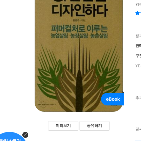
임
정
판
쿠
Y
추
미리보기
공유하기
결