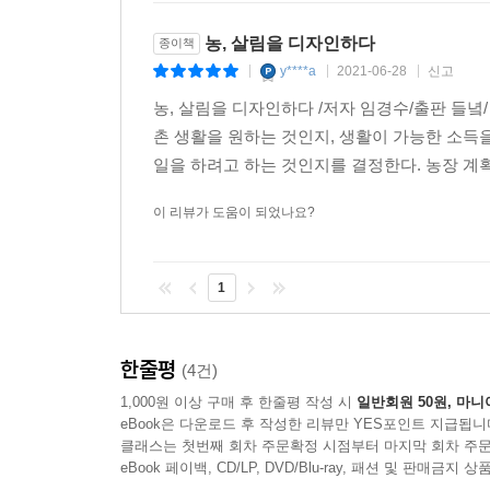
조합이나 사회적기업, 커뮤니티비즈니스 등의 다양
농, 살림을 디자인하다
사회적 관계를 그물망처럼 만들어야 한다.--- 「3부
종이책
y****a
2021-06-28
신고
|
|
|
자본주의 시장경제방식의 지역개발로 한계에 봉착
농, 살림을 디자인하다 /저자 임경수/출판 들녘/ 발
제를 통해 선순환적 인구증가와 순환적 지역경제가
촌 생활을 원하는 것인지, 생활이 가능한 소득
면, 농사를 지어서 혹은 농촌에서 할 수 있는 일로
일을 하려고 하는 것인지를 결정한다. 농장 계획
유롭게 살고 싶다고 한다. 물론 도시보다 넓은 토
이 리뷰가 도움이 되었나요?
다면, 생활의 여유는 도시와 달라지지 않는다. 돈을
귀촌할 요량이면 사회적경제에 내 삶을 접속시켜보자.
보자. 나를 살려보자. 도시에서 쌓은 경험과 지식을
1
이 없는 자본주의 시장에서 느낄 수 없었던 것까지 
느낄 수 있는 안락함, 그리고 지역에 사는 즐거움과
한줄평
(4건)
--- 「3부 농촌살림 ‘사회적으로 농사짓기」
1,000원 이상 구매 후 한줄평 작성 시
일반회원 50원, 마니
eBook은 다운로드 후 작성한 리뷰만 YES포인트 지급됩니
클래스는 첫번째 회차 주문확정 시점부터 마지막 회차 주문
eBook 페이백, CD/LP, DVD/Blu-ray, 패션 및 판매금