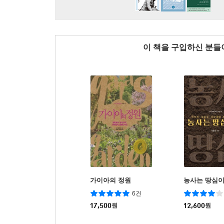
이 책을 구입하신 분
가이아의 정원
농사는 땅심
6건
17,500
원
12,600
원