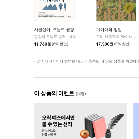
시골살이, 오늘도 균형
가이아의 정원
정광하,오남도 공저
차츰
토비 헤멘웨이 저/이해성,이은주 공역
|
11,760
원
(0% 할인)
17,500
원
(0% 할인)
검색 페이지에서 선택된 태그에 등록된 더 많은 상품을 확인해 
이 상품의 이벤트
(5개)