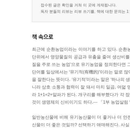
접수된 글은 확인을 거쳐 이 곳에 게재됩니다.
마을을 만든다?
독자 분들의 리뷰는 리뷰 쓰기를, 책에 대한 문의는 1:
화천의 두 마을
마을에도 사무장이 있다
마을도 공부한다
책 속으로
색카드 마을민주주의
마을은 언제나 ‘~ing’
최근에 순환농업이라는 이야기를 하고 있다. 순환농
마을은 없다
단위에서 영양물질의 공급과 유출을 줄여 생산비를 
마치(町)는 마을이 아니다
질을 주로 쓰는 농업’으로 유기농업을 정의한다면 그
홍동면, 산내면 그리고 진안과 완주
단어를 일상에서는 ‘유기적(有機的)’이라는 말로 많
내부를 들여다보자
을 잘한다는 뜻이다. ‘유기적’이라는 말은 ‘하나의 
사회적으로 농사짓기
니라 상호 소통과 협력이 잘 돼서 마치 일곱, 여덟 
라 1+1=2+알파가 된다. 개구리를 해부했다가 각
것이 생명체의 신비이기도 하다.--- 「1부 농업살
일반농산물에 비해 유기농산물이 더 좋거나 더 안
산물이 더 좋은 것일까? 선택하기 애매해진다. 사