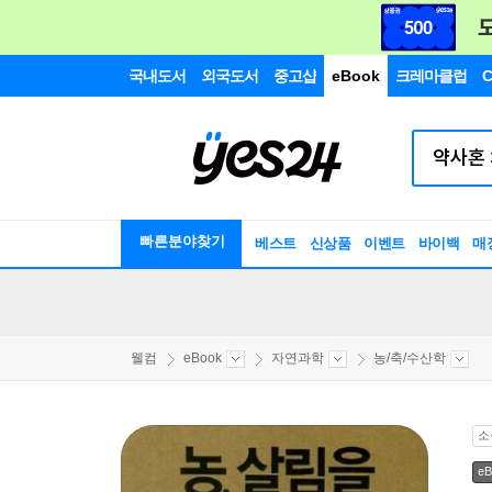
국내도서
외국도서
중고샵
eBook
크레마클럽
C
빠른분야찾기
베스트
신상품
이벤트
바이백
매
웰컴
eBook
자연과학
농/축/수산학
소
eB