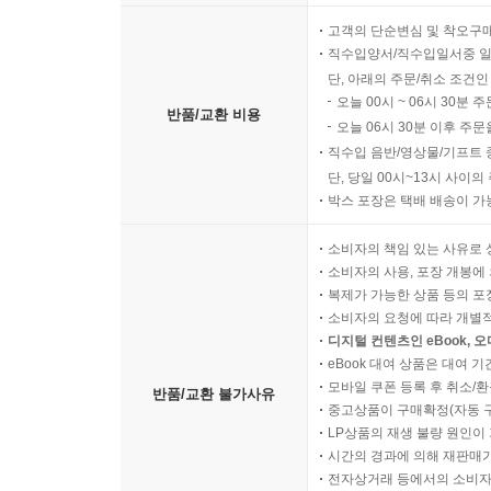
고객의 단순변심 및 착오구
직수입양서/직수입일서중 일
단, 아래의 주문/취소 조건인
오늘 00시 ~ 06시 30분 
반품/교환 비용
오늘 06시 30분 이후 주문
직수입 음반/영상물/기프트 
단, 당일 00시~13시 사이
박스 포장은 택배 배송이 가
소비자의 책임 있는 사유로 
소비자의 사용, 포장 개봉에 
복제가 가능한 상품 등의 포장을 
소비자의 요청에 따라 개별
디지털 컨텐츠인 eBook, 
eBook 대여 상품은 대여 기
모바일 쿠폰 등록 후 취소/환
반품/교환 불가사유
중고상품이 구매확정(자동 
LP상품의 재생 불량 원인이 기
시간의 경과에 의해 재판매가
전자상거래 등에서의 소비자