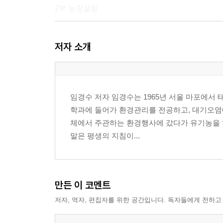
2부 농장살림
농장도 디자인해야 한다
저자 소개
지저분한 것이 좋다
버려야 산다
농장은 진화한다
집은 우주를 담아야 한다
임경수 저자 임경수는 1965년 서울 마포에
에너지는 돈이다
학과에 들어가 환경관리를 전공하고, 대기오염에
빗물도 돈이다
체에서 주관하는 환경행사에 갔다가 유기농을 하
버리는 물은 없다
말은 평생의 지침이...
1지구는 창의력의 실험대다
퇴비는 애완동물이다
토양도 옷을 입는다
농장계획도 진화한다
만든 이 코멘트
생물이 재난도 막는다
저자, 역자, 편집자를 위한 공간입니다. 독자들에게 전하고
3부 농촌살림