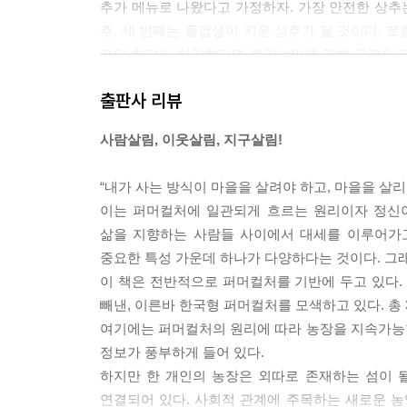
추가 메뉴로 나왔다고 가정하자. 가장 안전한 상추
추, 세 번째는 졸업생이 키운 상추가 될 것이다. 
적인 형편이 허락한다면 유기농업에 관한 규정이 
있다. 하지만 외국에서 수입하는 농산물의 경우 먼 
출판사 리뷰
한 유기농을 하고 있지 않더라도 가까운 곳에 있는
한 식량을 확보하는 소비자가 몇 배 현명하다고 할 수
사람살림, 이웃살림, 지구살림!
농장은 크다고 해서 좋은 것은 아니다. 실제로 경
“내가 사는 방식이 마을을 살려야 하고, 마을을 살리
잘 실현되지 않는 분야가 농업분야다. 농업은 생
이는 퍼머컬처에 일관되게 흐르는 원리이자 정신이다. 영
게 생산되는 것은 아니기 때문이다. 전남 보성에서
삶을 지향하는 사람들 사이에서 대세를 이루어가고
걸어 다니면서 박수를 치며 인사를 했다. ‘애들아 잘
중요한 특성 가운데 하나가 다양하다는 것이다. 그래
터는 논에 들어가 지그재그로 돌아다니며 같은 인사를
이 책은 전반적으로 퍼머컬처를 기반에 두고 있다.
힘내!’라고 외칠 정도로 단단히 미친 농부였다. 하
빼낸, 이른바 한국형 퍼머컬처를 모색하고 있다. 총 
것이라는 점을 강조했다. 농사는 생명을 다루는 일이니
여기에는 퍼머컬처의 원리에 따라 농장을 지속가능
장은 진화한다」
정보가 풍부하게 들어 있다.
하지만 한 개인의 농장은 외따로 존재하는 섬이 될
농촌의 집이 넓어야 할 이유는 없다. 건축비도 많이
연결되어 있다. 사회적 관계에 주목하는 새로운 농