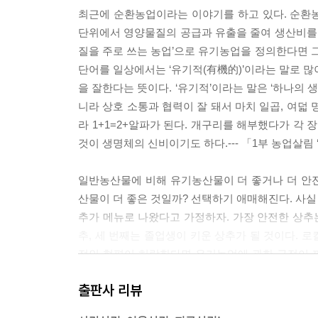
마을은 없다
최근에 순환농업이라는 이야기를 하고 있다. 순환농
마치(町)는 마을이 아니다
단위에서 영양물질의 공급과 유출을 줄여 생산비를 
홍동면, 산내면 그리고 진안과 완주
질을 주로 쓰는 농업’으로 유기농업을 정의한다면 그
내부를 들여다보자
단어를 일상에서는 ‘유기적(有機的)’이라는 말로 많
사회적으로 농사짓기
을 잘한다는 뜻이다. ‘유기적’이라는 말은 ‘하나의 
니라 상호 소통과 협력이 잘 돼서 마치 일곱, 여덟 
라 1+1=2+알파가 된다. 개구리를 해부했다가 각
것이 생명체의 신비이기도 하다.--- 「1부 농업살
일반농산물에 비해 유기농산물이 더 좋거나 더 안
산물이 더 좋은 것일까? 선택하기 애매해진다. 사
추가 메뉴로 나왔다고 가정하자. 가장 안전한 상추
추, 세 번째는 졸업생이 키운 상추가 될 것이다. 
적인 형편이 허락한다면 유기농업에 관한 규정이 
있다. 하지만 외국에서 수입하는 농산물의 경우 먼 
출판사 리뷰
한 유기농을 하고 있지 않더라도 가까운 곳에 있는
한 식량을 확보하는 소비자가 몇 배 현명하다고 할 수