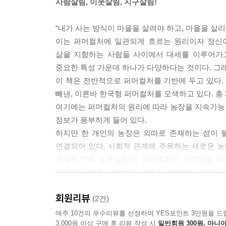
사람살림, 이웃살림, 지구살림!
농장은 크다고 해서 좋은 것은 아니다. 실제로 경
“내가 사는 방식이 마을을 살려야 하고, 마을을 살리
잘 실현되지 않는 분야가 농업분야다. 농업은 생
이는 퍼머컬처에 일관되게 흐르는 원리이자 정신이다. 영
게 생산되는 것은 아니기 때문이다. 전남 보성에서
삶을 지향하는 사람들 사이에서 대세를 이루어가고
걸어 다니면서 박수를 치며 인사를 했다. ‘애들아 잘
중요한 특성 가운데 하나가 다양하다는 것이다. 그래
터는 논에 들어가 지그재그로 돌아다니며 같은 인사를
이 책은 전반적으로 퍼머컬처를 기반에 두고 있다.
힘내!’라고 외칠 정도로 단단히 미친 농부였다. 하
빼낸, 이른바 한국형 퍼머컬처를 모색하고 있다. 총 
것이라는 점을 강조했다. 농사는 생명을 다루는 일이니
여기에는 퍼머컬처의 원리에 따라 농장을 지속가능
장은 진화한다」
정보가 풍부하게 들어 있다.
하지만 한 개인의 농장은 외따로 존재하는 섬이 될
농촌의 집이 넓어야 할 이유는 없다. 건축비도 많이
연결되어 있다. 사회적 관계에 주목하는 새로운 농
장 설계를 해보라고 하면 주택의 면적을 상당히 넓게
모색한 ‘3부 농촌살림’도 퍼머컬처의 가치관을 
트의 평형은 주택의 실제 면적이 표현된 것이 아니고
현장에서 이를 실천하기 위해 노력해왔다. 우리나
파트 평형을 기준으로 면적을 산정하면 매우 큰 집
담겨 있는 책이다.
실내 공간은 그다지 효용이 높지 않다. 신선한 공기
회원리뷰
(2건)
히려 실내도 아니고 실외도 아닌 공간이 유용하다.
소극적인 방어에서 적극적인 디자인으로
매주 10건의 우수리뷰를 선정하여 YES포인트 3만원을 드
서양식 주택이라면 베란다, 데크 공간에 해당한다. 
3,000원 이상 구매 후 리뷰 작성 시
일반회원 300원, 마니아