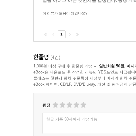
일을 하려고 하는 것인지를 결정한다. 농장 계획
유롭게 살고 싶다고 한다. 물론 도시보다 넓은 토
이 리뷰가 도움이 되었나요?
다면, 생활의 여유는 도시와 달라지지 않는다. 돈을
귀촌할 요량이면 사회적경제에 내 삶을 접속시켜보자.
보자. 나를 살려보자. 도시에서 쌓은 경험과 지식을
1
이 없는 자본주의 시장에서 느낄 수 없었던 것까지 
느낄 수 있는 안락함, 그리고 지역에 사는 즐거움과
한줄평
(4건)
--- 「3부 농촌살림 ‘사회적으로 농사짓기」
1,000원 이상 구매 후 한줄평 작성 시
일반회원 50원, 마니
eBook은 다운로드 후 작성한 리뷰만 YES포인트 지급됩니
클래스는 첫번째 회차 주문확정 시점부터 마지막 회차 주문
eBook 페이백, CD/LP, DVD/Blu-ray, 패션 및 판매금
평점
한글 기준 50자까지 작성가능