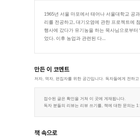
에너지는 돈이다
1965년 서울 마포에서 태어나 서울대학교 
빗물도 돈이다
리를 전공하고, 대기오염에 관한 프로젝트에 참
버리는 물은 없다
행사에 갔다가 유기농을 하는 목사님으로부터 “환
1지구는 창의력의 실험대다
었다. 이후 농업과 관련된 다...
퇴비는 애완동물이다
토양도 옷을 입는다
농장계획도 진화한다
생물이 재난도 막는다
만든 이 코멘트
저자, 역자, 편집자를 위한 공간입니다. 독자들에게 전하고
3부 농촌살림
마을을 만든다?
접수된 글은 확인을 거쳐 이 곳에 게재됩니다.
화천의 두 마을
독자 분들의 리뷰는 리뷰 쓰기를, 책에 대한 문의는 1:
마을에도 사무장이 있다
마을도 공부한다
색카드 마을민주주의
책 속으로
마을은 언제나 ‘~ing’