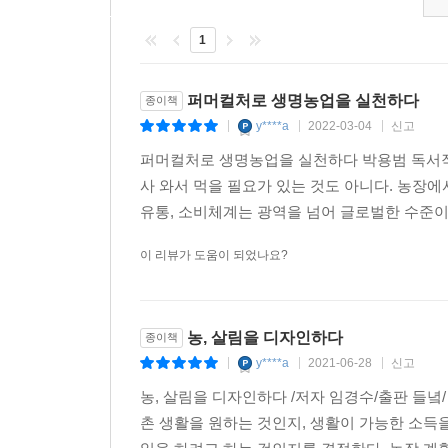
촌 모습을 정확하게 예측할 수 있다. 소득이 높은 
주택과 별장을 짓고 산다. 그러면 지금의 농촌마을들
1
해 마을만들기를 했던 것인가.--- 「3부 농촌살림 
퍼머컬처로 생명농업을 실천하다
종이책
어떻게 마을을 다시 만들 수 있을까? 우선, 예전의
y****a
2022-03-04
신고
|
|
|
은 이질적인 사람들이 너무 많이 모여 사는 곳으로,
든 농촌이든 비슷한 생각과 같은 필요를 가진 사
퍼머컬처로 생명농업을 실천하다 박용범 독서작가
위한 매개물이지 않은가. 즉 무슨 무슨 리, 무슨 무
사 와서 먹을 필요가 있는 것도 아니다. 농장
고, 그 일을 찾기도 어렵다. 또한 도움이 되지 않
유통, 소비체계는 광역을 넘어 글로벌한 수준이다
그 경계에 집착하면 공동체 파시즘이 고개를 쳐든다
이 리뷰가 도움이 되었나요?
움직여야 한다. 외부사람을 들이면 안 되고 다른 생
히면서 사람들을 발굴하여 다양한 방식으로 그 관계를
조합이나 사회적기업, 커뮤니티비즈니스 등의 다양
농, 살림을 디자인하다
사회적 관계를 그물망처럼 만들어야 한다.--- 「3부
종이책
y****a
2021-06-28
신고
|
|
|
자본주의 시장경제방식의 지역개발로 한계에 봉착
농, 살림을 디자인하다 /저자 임경수/출판 들녘/ 발
제를 통해 선순환적 인구증가와 순환적 지역경제가
촌 생활을 원하는 것인지, 생활이 가능한 소득
면, 농사를 지어서 혹은 농촌에서 할 수 있는 일로