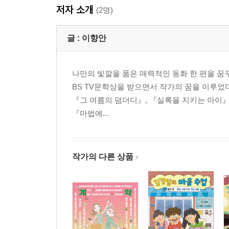
저자 소개
(2명)
글 :
이향안
나만의 빛깔을 품은 매력적인 동화 한 편을 꿈꾸는
BS TV문학상을 받으면서 작가의 꿈을 이루었
『그 여름의 덤더디』, 『실록을 지키는 아이』,
『마법에...
작가의 다른 상품