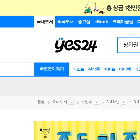
국내도서
외국도서
중고샵
eBook
크레마클럽
C
빠른분야찾기
베스트
신상품
이벤트
바이백
매
웰컴
국내도서
어린이
3-4학년
3-