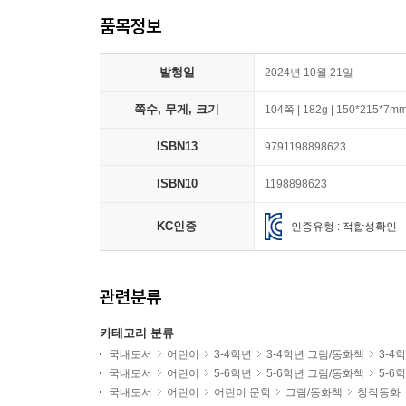
품목정보
발행일
2024년 10월 21일
쪽수, 무게, 크기
104쪽 | 182g | 150*215*7m
ISBN13
9791198898623
ISBN10
1198898623
KC인증
인증유형 : 적합성확인
관련분류
카테고리 분류
국내도서
어린이
3-4학년
3-4학년 그림/동화책
3-4
국내도서
어린이
5-6학년
5-6학년 그림/동화책
5-6
국내도서
어린이
어린이 문학
그림/동화책
창작동화