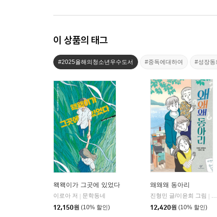
이 상품의 태그
#2025올해의청소년우수도서
#중독에대하여
#성장동
왝왝이가 그곳에 있었다
왜왜왜 동아리
이로아 저
문학동네
진형민 글/이윤희 그림
창
|
|
12,150
원
(10% 할인)
12,420
원
(10% 할인)