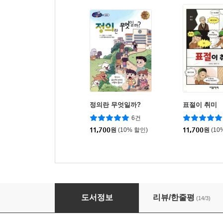
정의란 무엇일까?
표절이 취미
6건
11,700
원
(10% 할인)
11,700
원
(10
중독 가족
도서정보
리뷰/한줄평
(14/3)