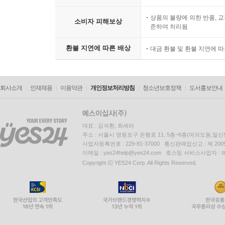
상품의 불량에 의한 반품, 교
소비자 피해보상
준하여 처리됨
환불 지연에 따른 배상
대금 환불 및 환불 지연에 
회사소개
인재채용
이용약관
개인정보처리방침
청소년보호정책
도서홍보안내
대표 : 김석환, 최세라
주소 : 서울시 영등포구 은행로 11, 5층~6층(여의도동,일신
사업자등록번호 : 229-81-37000 통신판매업신고 : 제 200
이메일 : yes24help@yes24.com 호스팅 서비스사업자 :
Copyright ⓒ YES24 Corp. All Rights Reserved.