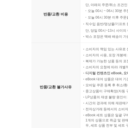
단, 아래의 주문/취소 조건인
오늘 00시 ~ 06시 30분 
반품/교환 비용
오늘 06시 30분 이후 주문
직수입 음반/영상물/기프트 
단, 당일 00시~13시 사이
박스 포장은 택배 배송이 가
소비자의 책임 있는 사유로 
소비자의 사용, 포장 개봉에 
복제가 가능한 상품 등의 포장을 
소비자의 요청에 따라 개별
디지털 컨텐츠인 eBook, 
eBook 대여 상품은 대여 기
모바일 쿠폰 등록 후 취소/환
반품/교환 불가사유
중고상품이 구매확정(자동 
LP상품의 재생 불량 원인이 기
시간의 경과에 의해 재판매가
전자상거래 등에서의 소비자
eBook 세트 상품은 일괄 
1개의 상품으로 취급 및 판매
우, 세트 상품 전부 및 세트