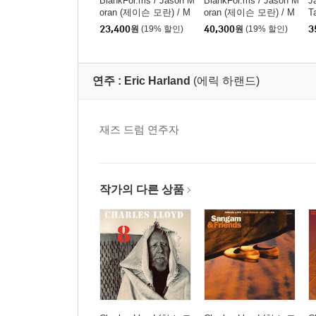
BlankFor.ms / Jason M
BlankFor.ms / Jason M
J
oran (제이슨 모란) / M
oran (제이슨 모란) / M
T
arcus Gilmore (마커스
arcus Gilmore (마커스
23,400
원
(19% 할인)
40,300
원
(19% 할인)
3
길모어) - Shards
길모어) - Shards [클리
어 컬러 LP]
연주 :
Eric Harland
(에릭 하랜드)
재즈 드럼 연주자
작가의 다른 상품