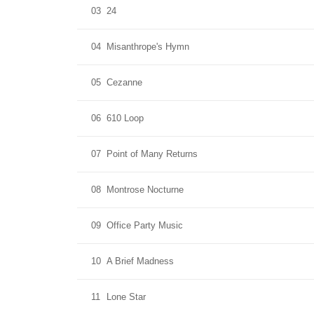
03
24
04
Misanthrope's Hymn
05
Cezanne
06
610 Loop
07
Point of Many Returns
08
Montrose Nocturne
09
Office Party Music
10
A Brief Madness
11
Lone Star