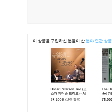
이 상품을 구입하신 분들이 산
분야 연관 상품
Oscar Peterson Trio (오
The D
스카 피터슨 트리오) - At
rtet
Baker's Keyboard Loun
- Jazz
37,200
원
(19% 할인)
75,00
ge [LP]