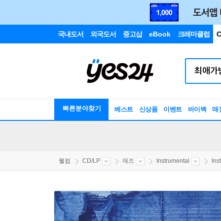
국내도서
외국도서
중고샵
eBook
크레마클럽
C
빠른분야찾기
베스트
신상품
이벤트
바이백
매
웰컴
CD/LP
재즈
Instrumental
Ins