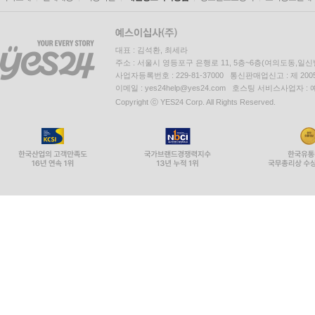
대표 : 김석환, 최세라
주소 : 서울시 영등포구 은행로 11, 5층~6층(여의도동,일신
사업자등록번호 : 229-81-37000 통신판매업신고 : 제 200
이메일 : yes24help@yes24.com 호스팅 서비스사업자 :
Copyright ⓒ YES24 Corp. All Rights Reserved.