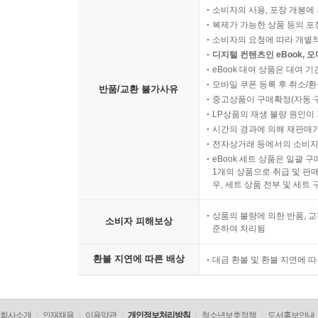
소비자의 사용, 포장 개봉에 
복제가 가능한 상품 등의 포장을 
소비자의 요청에 따라 개별
디지털 컨텐츠인 eBook, 
eBook 대여 상품은 대여 기
모바일 쿠폰 등록 후 취소/환
반품/교환 불가사유
중고상품이 구매확정(자동 
LP상품의 재생 불량 원인이 기
시간의 경과에 의해 재판매가
전자상거래 등에서의 소비자
eBook 세트 상품은 일괄 
1개의 상품으로 취급 및 판매
우, 세트 상품 전부 및 세트
상품의 불량에 의한 반품, 교
소비자 피해보상
준하여 처리됨
환불 지연에 따른 배상
대금 환불 및 환불 지연에 
회사소개
인재채용
이용약관
개인정보처리방침
청소년보호정책
도서홍보안내