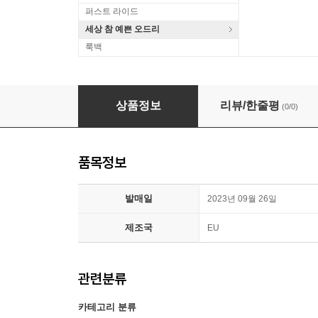
퍼스트 라이드
세상 참 예쁜 오드리
룩백
BlankFor.ms / Jason Moran / Marcus Gilmore 
상품정보
리뷰/한줄평
(0/0)
품목정보
발매일
2023년 09월 26일
제조국
EU
관련분류
카테고리 분류