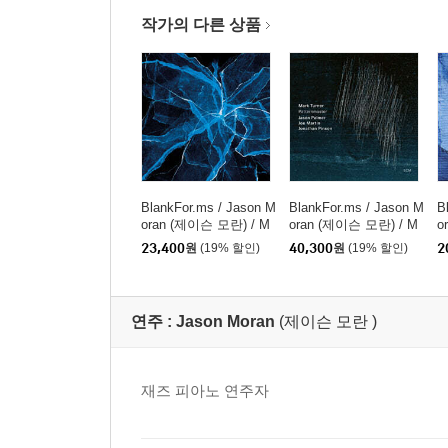
작가의 다른 상품
BlankFor.ms / Jason M
BlankFor.ms / Jason M
B
oran (제이슨 모란) / M
oran (제이슨 모란) / M
o
arcus Gilmore (마커스
arcus Gilmore (마커스
-
23,400
원
(19% 할인)
40,300
원
(19% 할인)
2
길모어) - Shards
길모어) - Shards [클리
어 컬러 LP]
연주 :
Jason Moran
(제이슨 모란 )
재즈 피아노 연주자