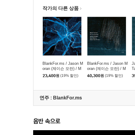
작가의 다른 상품
BlankFor.ms / Jason M
BlankFor.ms / Jason M
J
oran (제이슨 모란) / M
oran (제이슨 모란) / M
T
arcus Gilmore (마커스
arcus Gilmore (마커스
23,400
원
(19% 할인)
40,300
원
(19% 할인)
3
길모어) - Shards
길모어) - Shards [클리
어 컬러 LP]
연주 :
BlankFor.ms
음반 속으로