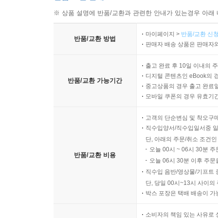
※ 상품 설명에 반품/교환과 관련한 안내가 있는경우 아래 
마이페이지 >
반품/교환 신청
반품/교환 방법
판매자 배송 상품은 판매자와
출고 완료 후 10일 이내의 
디지털 콘텐츠인 eBook의 
반품/교환 가능기간
중고상품의 경우 출고 완료일
모바일 쿠폰의 경우 유효기간(
고객의 단순변심 및 착오구
직수입양서/직수입일서중 일
단, 아래의 주문/취소 조건인
오늘 00시 ~ 06시 30분 
반품/교환 비용
오늘 06시 30분 이후 주문
직수입 음반/영상물/기프트 
단, 당일 00시~13시 사이
박스 포장은 택배 배송이 가
소비자의 책임 있는 사유로 