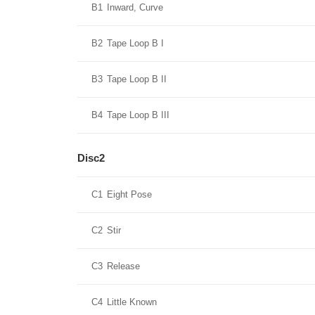
B1
Inward, Curve
B2
Tape Loop B I
B3
Tape Loop B II
B4
Tape Loop B III
Disc2
C1
Eight Pose
C2
Stir
C3
Release
C4
Little Known