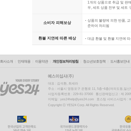
1개의 상품으로 취급 및 판매
우, 세트 상품 전부 및 세트
상품의 불량에 의한 반품, 교
소비자 피해보상
준하여 처리됨
환불 지연에 따른 배상
대금 환불 및 환불 지연에 
회사소개
인재채용
이용약관
개인정보처리방침
청소년보호정책
도서홍보안내
대표 : 김석환, 최세라
주소 : 서울시 영등포구 은행로 11, 5층~6층(여의도동,일신
사업자등록번호 : 229-81-37000 통신판매업신고 : 제 200
이메일 : yes24help@yes24.com 호스팅 서비스사업자 :
Copyright ⓒ YES24 Corp. All Rights Reserved.