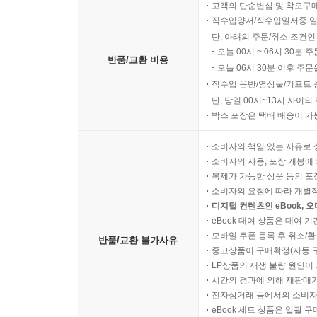
고객의 단순변심 및 착오구
직수입양서/직수입일서중 일
단, 아래의 주문/취소 조건인
오늘 00시 ~ 06시 30분 
반품/교환 비용
오늘 06시 30분 이후 주문
직수입 음반/영상물/기프트 
단, 당일 00시~13시 사이
박스 포장은 택배 배송이 가
소비자의 책임 있는 사유로 
소비자의 사용, 포장 개봉에 
복제가 가능한 상품 등의 포장을 
소비자의 요청에 따라 개별
디지털 컨텐츠인 eBook, 
eBook 대여 상품은 대여 기
모바일 쿠폰 등록 후 취소/환
반품/교환 불가사유
중고상품이 구매확정(자동 
LP상품의 재생 불량 원인이 기
시간의 경과에 의해 재판매가
전자상거래 등에서의 소비자
eBook 세트 상품은 일괄 