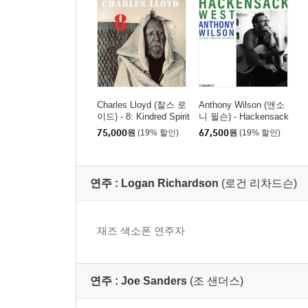
Charles Lloyd (찰스 로
Anthony Wilson (앤소
이드) - 8: Kindred Spirit
니 윌슨) - Hackensack
s, Live From The Lober
West [LP]
75,000
원
(19% 할인)
67,500
원
(19% 할인)
o Theatre [2LP]
연주 :
Logan Richardson
(로건 리차드슨)
재즈 색소폰 연주자
연주 :
Joe Sanders
(조 샌더스)