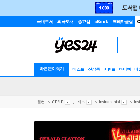
국내도서
외국도서
중고샵
eBook
크레마클럽
C
빠른분야찾기
베스트
신상품
이벤트
바이백
매
웰컴
CD/LP
재즈
Instrumental
Ins