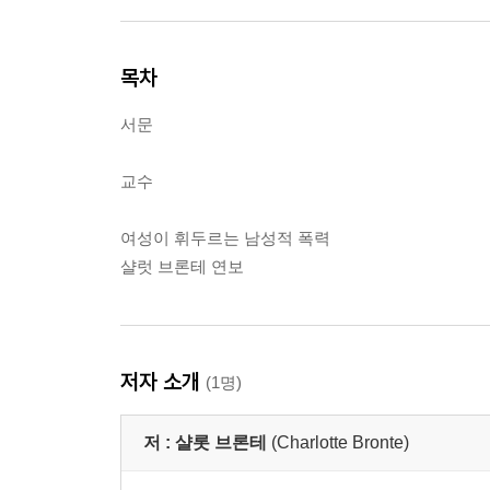
목차
서문
교수
여성이 휘두르는 남성적 폭력
샬럿 브론테 연보
저자 소개
(1명)
저 :
샬롯 브론테
(Charlotte Bronte)