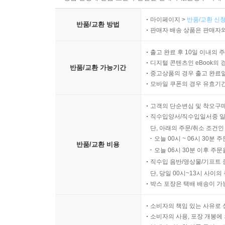
마이페이지 >
반품/교환 신청
반품/교환 방법
판매자 배송 상품은 판매자와
출고 완료 후 10일 이내의 
디지털 콘텐츠인 eBook의 
반품/교환 가능기간
중고상품의 경우 출고 완료일
모바일 쿠폰의 경우 유효기간(
고객의 단순변심 및 착오구
직수입양서/직수입일서중 일
단, 아래의 주문/취소 조건인
오늘 00시 ~ 06시 30분 
반품/교환 비용
오늘 06시 30분 이후 주문
직수입 음반/영상물/기프트 
단, 당일 00시~13시 사이
박스 포장은 택배 배송이 가
소비자의 책임 있는 사유로 
소비자의 사용, 포장 개봉에 