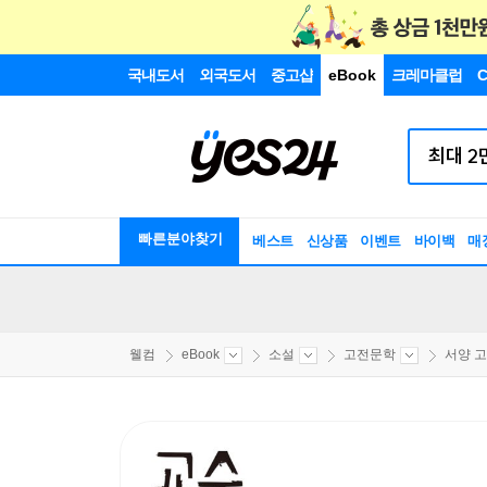
국내도서
외국도서
중고샵
eBook
크레마클럽
C
빠른분야찾기
베스트
신상품
이벤트
바이백
매
웰컴
eBook
소설
고전문학
서양 