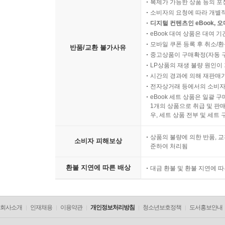
복제가 가능한 상품 등의 포장을 
소비자의 요청에 따라 개별
디지털 컨텐츠인 eBook, 
eBook 대여 상품은 대여 기
모바일 쿠폰 등록 후 취소/환
반품/교환 불가사유
중고상품이 구매확정(자동 
LP상품의 재생 불량 원인이 기
시간의 경과에 의해 재판매가
전자상거래 등에서의 소비자
eBook 세트 상품은 일괄 
1개의 상품으로 취급 및 판매
우, 세트 상품 전부 및 세트
상품의 불량에 의한 반품, 교
소비자 피해보상
준하여 처리됨
환불 지연에 따른 배상
대금 환불 및 환불 지연에 
회사소개
인재채용
이용약관
개인정보처리방침
청소년보호정책
도서홍보안내