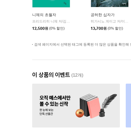
니체의 초월자
공허한 십자가
프리드리히 니체 저/김철 편역
히읏
히가시노 게이고 저/이선희 역
|
12,500
원
(0% 할인)
13,700
원
(0% 할인)
검색 페이지에서 선택된 태그에 등록된 더 많은 상품을 확인해 
이 상품의 이벤트
(12개)