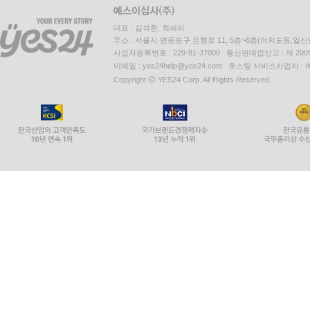
대표 : 김석환, 최세라
주소 : 서울시 영등포구 은행로 11, 5층~6층(여의도동,일신
사업자등록번호 : 229-81-37000 통신판매업신고 : 제 200
이메일 : yes24help@yes24.com 호스팅 서비스사업자 :
Copyright ⓒ YES24 Corp. All Rights Reserved.