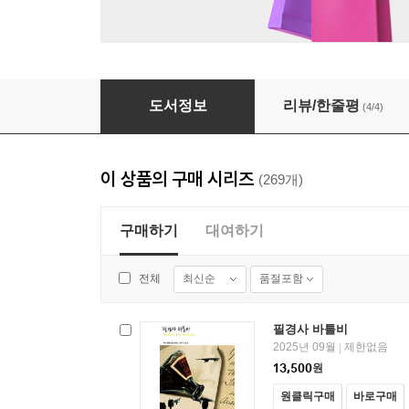
교수 - 열린책들 세계문학 096
도서정보
리뷰/한줄평
(4/4)
이 상품의 구매 시리즈
(269개)
구매하기
대여하기
최신순
품절포함
전체
필경사 바틀비
2025년 09월
제한없음
|
13,500
원
원클릭구매
바로구매