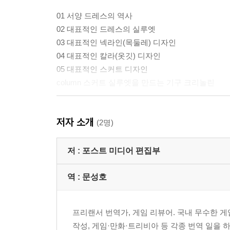
01 서양 드레스의 역사
02 대표적인 드레스의 실루엣
03 대표적인 넥라인(목둘레) 디자인
04 대표적인 칼라(옷깃) 디자인
05 대표적인 스커트 디자인
column 스커트 실루엣을 만드는 기구 크리놀린
제2장 영애 · 악역 영애 · 성녀를 그리자
저자 소개
(2명)
*상냥한 아가씨
잠행 스타일
저 :
포스트 미디어 편집부
웨딩 스타일
역 :
문성호
*마법학교에 다니는 영애
마법학교의 표현
프리랜서 번역가, 게임 리뷰어. 국내 무수한 
기숙사에서의 잠옷
작성, 게임·만화·트리비아 등 각종 번역 일을
만찬회 드레스