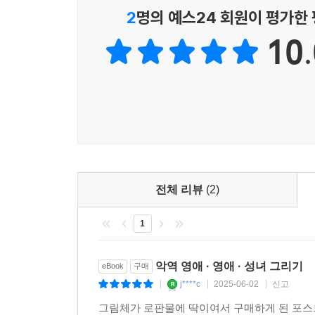
2
명의 예스24 회원이 평가한
01 영애 디자인하기
10.
02 사전 준비-액세서리 선화 만들기
03 러프를 가이드로 선화 작성하기
04 밑칠
05 피부 칠하기
06 눈동자 칠하기
07 머리카락 칠하기
08 장갑 칠하기
09 옷 칠하기
10 액세서리 칠하기
전체 리뷰
(2)
11 마무리 작업으로 전체 퀄리티 높이기
12 완성 일러스트
1
악역 영애 · 영애 · 성녀 그리기
eBook
구매
j****c
2025-06-02
신고
|
|
|
그림체가 로판물에 딱이여서 구매하게 된 포스트