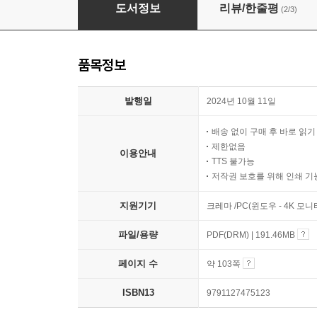
악역 영애 · 영애 · 성녀 그리기
도서정보
리뷰/한줄평
(2/3)
품목정보
발행일
2024년 10월 11일
배송 없이 구매 후 바로 읽
제한없음
이용안내
TTS 불가능
저작권 보호를 위해 인쇄 기
지원기기
크레마 /PC(윈도우 - 4K 모
파일/용량
PDF(DRM) | 191.46MB
페이지 수
약 103쪽
ISBN13
9791127475123