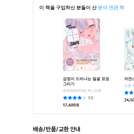
이 책을 구입하신 분들이 산
분야 연관 책
감정이 드러나는 얼굴 표정
자연
그리기
소은 
슈우라(아키라) 저
므큐
|
3건
24,5
17,600
원
배송/반품/교환 안내