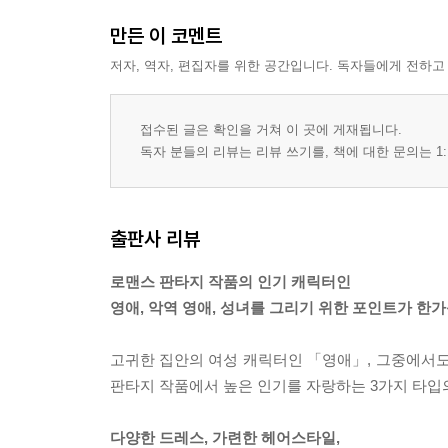
*추방당한 성녀
만든 이 코멘트
부상자를 마법으로 치료하기
저자, 역자, 편집자를 위한 공간입니다. 독자들에게 전하고
추방당한 여행자 복장으로
특기를 지닌 성녀
접수된 글은 확인을 거쳐 이 곳에 게재됩니다.
작업복
독자 분들의 리뷰는 리뷰 쓰기를, 책에 대한 문의는 1:
부엌에서의 모습
column 타입별 의상 디자인의 포인트
출판사 리뷰
제3장 영애 · 악역 영애 · 성녀의 액션
로맨스 판타지 작품의 인기 캐릭터인
01 걷기 · 달리기
영애, 악역 영애, 성녀를 그리기 위한 포인트가 한가
02 앉기
03 편안한 휴식
고귀한 집안의 여성 캐릭터인 「영애」, 그중에서도
04 수면
판타지 작품에서 높은 인기를 자랑하는 3가지 타입의
05 인사하기
06 부채로 입가 가리기
다양한 드레스, 가련한 헤어스타일,