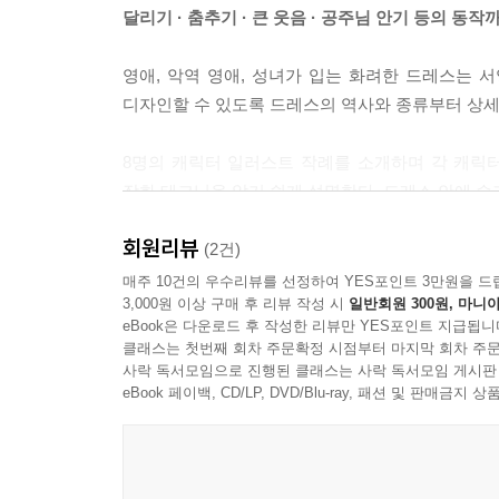
07 춤추기
달리기 · 춤추기 · 큰 웃음 · 공주님 안기 등의 동작
08 공주님 안기
09 악역 포즈
영애, 악역 영애, 성녀가 입는 화려한 드레스는
10 검을 뽑기 · 자세 잡기
디자인할 수 있도록 드레스의 역사와 종류부터 상세
제4장 영애 · 악역 영애 · 성녀의 헤어 카탈로그
8명의 캐릭터 일러스트 작례를 소개하며 각 캐릭
작화 테크닉을 알기 쉽게 설명한다. 드레스 안에 숨
스트레이트×롱/스트레이트×롱(하프 업)/스트레이트
회원리뷰
스트레이트×롱(포니테일)/가운데 가르마×롱/가운데
또한 영애, 악역 영애, 성녀의 헤어스타일을 망라
(2건)
가운데 가르마×롱(업)/가운데 가르마×롱(포니테일)
머리카락의 구조를 입체적으로 파악하여 손쉽게 그
매주 10건의 우수리뷰를 선정하여 YES포인트 3만원을 드
웨이브×롱(하프 업)/웨이브×롱(업)/웨이브×롱(세 가
3,000원 이상 구매 후 리뷰 작성 시
일반회원 300원, 마니아
속의 여주인공을 그릴 때, 많은 참고가 되어줄 것이
eBook은 다운로드 후 작성한 리뷰만 YES포인트 지급됩니
강한 웨이브 /강한 웨이브(세 가닥 땋기)
클래스는 첫번째 회차 주문확정 시점부터 마지막 회차 주문
공주님컷/세로 롤
사락 독서모임으로 진행된 클래스는 사락 독서모임 게시판
앞머리 배리에이션
eBook 페이백, CD/LP, DVD/Blu-ray, 패션 및 판매금
보브/숏컷(카추샤)/숏컷(인테이크)
제5장 커버 일러스트레이션