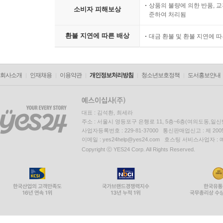
상품의 불량에 의한 반품, 교
소비자 피해보상
준하여 처리됨
환불 지연에 따른 배상
대금 환불 및 환불 지연에 
회사소개
인재채용
이용약관
개인정보처리방침
청소년보호정책
도서홍보안내
대표 : 김석환, 최세라
주소 : 서울시 영등포구 은행로 11, 5층~6층(여의도동,일신
사업자등록번호 : 229-81-37000 통신판매업신고 : 제 200
이메일 : yes24help@yes24.com 호스팅 서비스사업자 :
Copyright ⓒ YES24 Corp. All Rights Reserved.