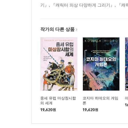
기』, 『캐릭터 의상 다양하게 그리기』, 『캐
*원래 주인공
아이 모습
무도회 드레스
작가의 다른 상품
*고저스하고 기품 있는 영애
침실에서의 네글리제
외출복
*고압적인 영애
드레스의 매무새
밤의 연회용 드레스
중세 유럽 마상창시합
코지마 히데오의 게임
의 세계
론
*쿨한 아가씨
1
19,620
원
19,620
원
자신의 방에서 생활하기
승마복