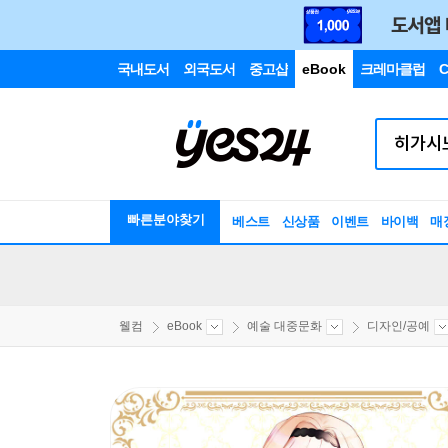
국내도서
외국도서
중고샵
eBook
크레마클럽
C
빠른분야찾기
베스트
신상품
이벤트
바이백
매
웰컴
eBook
예술 대중문화
디자인/공예