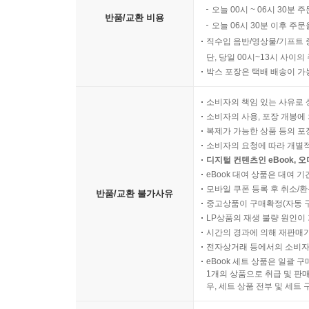
오늘 00시 ~ 06시 30분 
반품/교환 비용
오늘 06시 30분 이후 주문
직수입 음반/영상물/기프트 
단, 당일 00시~13시 사이
박스 포장은 택배 배송이 가
소비자의 책임 있는 사유로 
소비자의 사용, 포장 개봉에 
복제가 가능한 상품 등의 포장을 
소비자의 요청에 따라 개별
디지털 컨텐츠인 eBook, 
eBook 대여 상품은 대여 기
모바일 쿠폰 등록 후 취소/환
반품/교환 불가사유
중고상품이 구매확정(자동 
LP상품의 재생 불량 원인이 기
시간의 경과에 의해 재판매가
전자상거래 등에서의 소비자
eBook 세트 상품은 일괄 
1개의 상품으로 취급 및 판매
우, 세트 상품 전부 및 세트