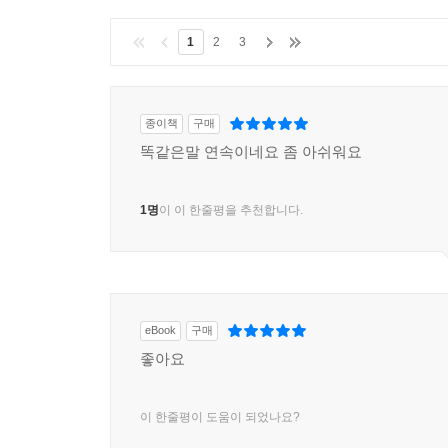
달성까지의 과정이 반복되는 자기계발의 메커니즘이 
이유는 단순히 돈을 더 많이 벌었기 때문이 아니다. 
1
2
3
이루라고 강권하는 자기계발서 덕분에 벤츠를 살 수 있었
--- 본문 중에서
종이책
구매
똑같은말 연속이네요 좀 아쉬워요
1명
이 이 한줄평을 추천합니다.
eBook
구매
좋아요
이 한줄평이 도움이 되었나요?