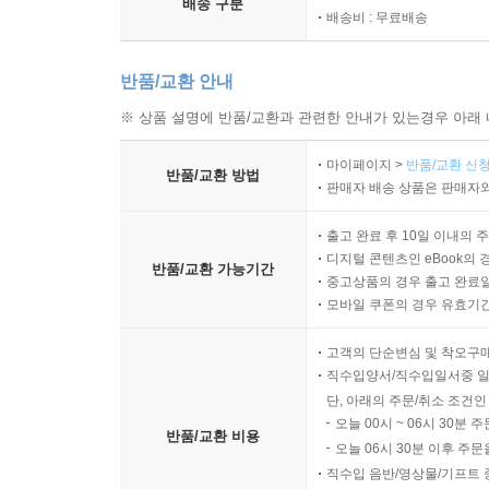
배송 구분
배송비 : 무료배송
반품/교환 안내
※ 상품 설명에 반품/교환과 관련한 안내가 있는경우 아래 
마이페이지 >
반품/교환 신청
반품/교환 방법
판매자 배송 상품은 판매자와
출고 완료 후 10일 이내의 
디지털 콘텐츠인 eBook의 
반품/교환 가능기간
중고상품의 경우 출고 완료일
모바일 쿠폰의 경우 유효기간(
고객의 단순변심 및 착오구
직수입양서/직수입일서중 일
단, 아래의 주문/취소 조건인
오늘 00시 ~ 06시 30분 
반품/교환 비용
오늘 06시 30분 이후 주문
직수입 음반/영상물/기프트 