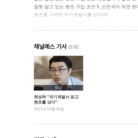
잘못 알고 있는 벤츠 구입 조건 5_선진국이 되면 된
벤츠를 사려면 자기계발서를 읽어라!
2장 절대 무시해선 안 되는 자기계발서의 힘
자기계발서에 가장 많이 나오는 이야기
채널예스 기사
자기계발서는 경영학이다!
(1개)
자기계발서는 심리학이다!
목표를 설정하면 나아진다
목표를 구체화하면 분명히 나아진다
긍정의 생각이 긍정의 결과를 부른다
계속 시도하는 힘
읽다
꿈을 종이에 적는다는 것
최성락 “자기계발서 읽고
벤츠를 샀다”
이제, 변화의 시간을 기꺼이 인내하라!
2014년 06월 30일
3장 행동하지 않는 자여, 왜 자기계발서를 욕하는가
책 한 권이 인생을 바꾼다?
자기계발서는 ‘순간의 마약’이다?