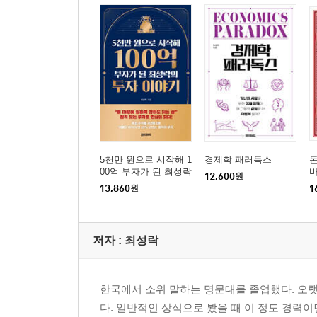
어제와 다른 오늘을 위하여
에필로그 꿈을 적은 이후부터 벤츠를 살 때까지의 
부록 교수가 사랑한 자기계발서 10
5천만 원으로 시작해 1
경제학 패러독스
돈
00억 부자가 된 최성락
12,600
원
의 투자 이야기
13,860
원
1
저자 : 최성락
한국에서 소위 말하는 명문대를 졸업했다. 오
다. 일반적인 상식으로 봤을 때 이 정도 경력