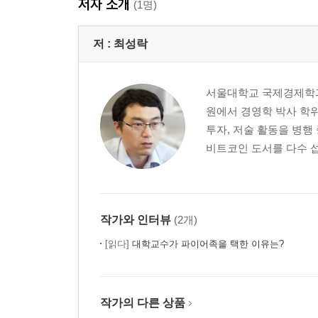
저자 소개
(1명)
자기계발서는 좋은 책, 명저가 아니다?
자기계발서는 수준 낮은 책이다?
저 :
최성락
인생은 그렇게 간단하지 않다?
자기계발서를 읽은 사람이 다 성공하는 건 아니다?
자기계발서는 세상 물정 모르는 이들의 책이다?
서울대학교 국제경제학과
책을 읽는다고 현실이 바뀌는가?
원에서 경영학 박사 학위
자기계발서는 얄팍한 마케팅의 산물이다?
투자, 저술 활동을 병행
비트코인 도서를 다수 섭렵
4장 자기계발서, 어떻게 읽을 것인가
자기계발서는 100년의 역사를 가진 베스트셀러다
계속 읽어라, 어느 순간 바뀐 인생을 만날 것이다
자기계발서는 모든 꿈을 다 이뤄주는가?
작가와 인터뷰
(2개)
자기계발서와 행복의 상관관계
[읽다]
대학교수가 파이어족을 택한 이유는?
자기계발서 읽는 법 1_어떤 책을 읽을 것인가
자기계발서 읽는 법 2_ 몇 권을, 얼마나 읽어야 하
자기계발서 읽는 법 3_정독인가, 속독인가
작가의 다른 상품
자기계발서 읽는 법 4_실행하고 이용하라