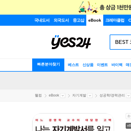
국내도서
외국도서
중고샵
eBook
크레마클럽
C
빠른분야찾기
베스트
신상품
이벤트
바이백
매
웰컴
eBook
자기계발
성공학/경력관리
소
eB