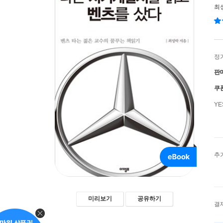
최
정
판
쿠
Y
추
미리보기
공유하기
결