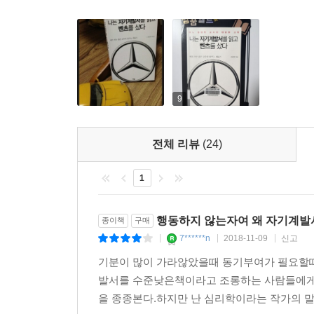
자기계발서가 나의 삶을 변화시켰다. (…) 이제는 분
학술 논문들도 아니다. 자기계발서들이다. 이 자기계
중요한 것은 자신이 그 분야에서 일정한 지식을 갖
실패하는 것이 아니다. 열심히 한 사람은 성공하고 
저자는 이러한 일련의 경험을 통해서 자기계발서의 
공하고 그 분야에서 일정 수준에 도달하지 못한 사람
수 있는 에너지를 주는 책은 자기계발서밖에 없다는 
않다. 당연히 실패한다. 실패하는 과정을 통해 그 
방법은 자신의 사고방식과 행동이 변할 때까지 자기
9
야에서 일정 수준 이상의 지식을 배울 기회가 영영 
: 115쪽]
전체 리뷰
(24)
종이에 쓰면 꿈이 이루어지는 걸까? 지금 나의 대답
1
다, 과학적이다”이다. 종이에 쓰면 꿈이 이루어진다
에 꿈을 쓰면 무언가 알 수 없는 힘이 그 꿈을 이룰
행동하지 않는자여 왜 자기계발
종이책
구매
다는 말을 그냥 하는 말, 아니면 미신으로 생각했다.
7******n
2018-11-09
신고
|
|
|
그런데 종이에 쓰면 꿈이 이루어진다는 말에는 중간 
기분이 많이 가라않았을때 동기부여가 필요할때
번 그 꿈을 의식할 뿐이지만, 종이에 써서 옆에 두
발서를 수준낮은책이라고 조롱하는 사람들에게 
찾는다. 구체적 방법을 찾고, 그 방법을 실행한다. 
을 종종본다.하지만 난 심리학이라는 작가의 말에
발서의 힘 : 120~121쪽]