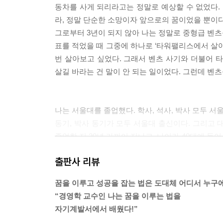
동차를 사게 되리라고는 정말로 예상할 수 없었다. 
라, 정말 단순한 소망이자 앞으로의 꿈이었을 뿐이다
그로부터 3년이 되지 않아 나는 정말로 중형급 벤츠
표를 적었을 때 그중에 하나로 ‘타워팰리스에서 살아
번 살아보고 싶었다. 그래서 벤츠 사기와 더불어 
살길 바라는 건 말이 안 되는 일이었다. 그런데 벤츠를
나는 서울대를 졸업했다. 학사, 석사, 박사 모두 서
동기, 박사 동기가 모두 서울대 출신이다. 그리고 
졸업한 지 20년 가까이 지나고, 나이가 40대에 들
고급 외제 자동차를 타고 다니는 사람은 얼마나 될
출판사 리뷰
고급 외제 자동차를 타고 다니는 사람은 손으로 꼽힌
서 손가락으로 꼽을 정도의 수는 전체 자동차 판매량
꿈을 이루고 성공을 잡는 법은 도대체 어디서 누구
아니라는 거다. 일반인 중에서 벤츠를 타는 비율과 
“경영학 교수인 나는 꿈을 이루는 법을
없다는 뜻이다. 서울대 나왔다고 벤츠를 탈 가능성이 더 높
자기계발서에서 배웠다!”