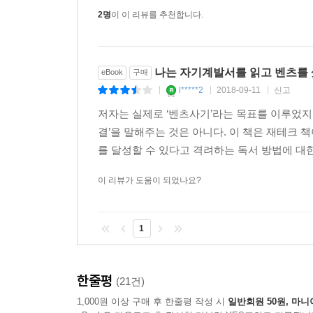
2명
이 이 리뷰를 추천합니다.
자기계발서를 계속 읽고 실천하면 분명 변화가 이루
아들여야 한다. 몇 개월 만에 효과가 없다고 생각하
나는 자기계발서를 읽고 벤츠를
eBook
구매
된다. 단지 고등학교 졸업장 한 장을 받기 위해서도 
l*****2
2018-09-11
신고
|
|
|
될 뿐인 대학을 마치기 위해서도 4년이란 시간이 
저자는 실제로 ‘벤츠사기’라는 목표를 이루었지
리 인정하자. [2장 절대 무시해선 안 되는 자기계발서의 
결’을 말해주는 것은 아니다. 이 책은 재테크
를 달성할 수 있다고 격려하는 독서 방법에 대한
자기계발서를 읽으면 현실 생활이 달라지는 이유는
이 리뷰가 도움이 되었나요?
달성하는 것, 현실 생활을 변화시키는 것이기 때문이
회과학 책을 많이 읽으면 사회과학 책이 목적으로
목적으로 삼은 현실 생활의 변화가 이루어진다. 
1
질이다. 자기계발서만 특별히 가지는 특성이 아니다
아질 수 있다. [3장 행동하지 않는 자여, 왜 자기계발
한줄평
(21건)
1,000원 이상 구매 후 한줄평 작성 시
일반회원 50원, 마니