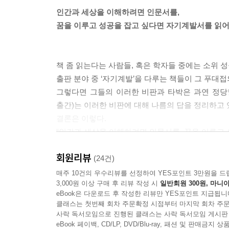
인간과 세상을 이해하려면 인문서를,
하지만 내가 벤츠를 살 수 있었던 이유는 서울대를 
꿈을 이루고 성공을 잡고 싶다면 자기계발서를 읽어
다. 박사 학위로 벤츠를 탈 수 있는 것도 아니었다.
게 해준 것도 아니다. 내가 교수가 되었을 때 처음으
을 감당할 수 있을 정도는 아니다. 이런 것들만으로는
책 좀 읽는다는 사람들, 혹은 학자들 중에는 소위 성
그러면 어떻게 해서 벤츠를 살 수 있었을까? 그 답
출판 분야 중 ‘자기계발’을 다루는 책들이 그 푸대
의 가치를 높이 산다. 정말로 자기 내면을 변화시키
그렇다면 그들의 이러한 비판과 타박은 과연 정당
물어보면 여전히 내 대답은 이렇다.
출간)는 이러한 비판에 대해 나름의 답을 정리하고 
“자기계발서를 계속 읽어라. 그리고 그 안에 들어 있는 말
결론은 이렇다.
쪽]
“인간과 세상을 이해하려면 인문서를, 꿈을 이루고 
이 책의 저자 최성락 교수(경영학, 동양미래대학교
회원리뷰
제대로 읽는 법에 대해 쓰고 있다. 경영학 박사이자
(24건)
자기계발서에서 하는 이야기는 이 5가지가 거의 전
매주 10건의 우수리뷰를 선정하여 YES포인트 3만원을 드
도하라, 꿈을 구체화하라, 그리고 꿈을 종이에 적어
3,000원 이상 구매 후 리뷰 작성 시
일반회원 300원, 마니아
자기계발서대로 살아본 기적 같은 2년
그다지 특별한 이야기가 아니다. 하지만 거의 모든 
eBook은 다운로드 후 작성한 리뷰만 YES포인트 지급됩니
절대 무시해선 안 되는 자기계발서의 힘!
별로 특별할 게 없는 자기계발서의 5가지 이야기들.
클래스는 첫번째 회차 주문확정 시점부터 마지막 회차 주문
사락 독서모임으로 진행된 클래스는 사락 독서모임 게시판
다. 사람들의 꿈은 다양하고, 또 아무리 봐도 실현될 
저자는 수년 전부터 논문과 학술지 등에 지친 머
eBook 페이백, CD/LP, DVD/Blu-ray, 패션 및 판매금