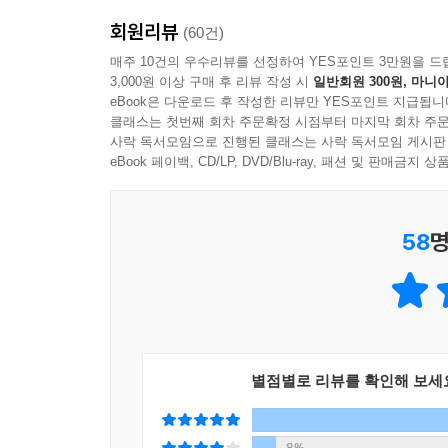
회원리뷰
13년간 1,000명을 인터뷰하고 알게 된,
(60건)
200만 명을 ‘지금부터 살게 한’ 김작가의 인생 인사
매주 10건의 우수리뷰를 선정하여 YES포인트 3만원을 드
3,000원 이상 구매 후 리뷰 작성 시
일반회원 300원, 마니아
eBook은 다운로드 후 작성한 리뷰만 YES포인트 지급됩니
많은 사람이 ‘돈만 있으면 살 수 있을 거 같다’, 
클래스는 첫번째 회차 주문확정 시점부터 마지막 회차 주문
김작가는 알게 됐다. 막상 삶이 힘들어 자살을 시도
사락 독서모임으로 진행된 클래스는 사락 독서모임 게시판
무엇이 있어야 한다는 것을. 돈 버는 일은 중요하지
eBook 페이백, CD/LP, DVD/Blu-ray, 패션 및 판매금
김작가는 이를 더 많은 사람에게 알리기 위해 책 
것을 이길 가치를 담아냈다.
58
명
“인생이 내게 다시 기회를 준다면 절대 놓치지 않을
아직 기회가 남은 당신께 보내는 천 개의 인생이 주
이 책에는 벌써 서른이라며 자기 나이에 한탄하던
흐름을 느낀 에피소드, 택시 기사인 아버지를 부끄
별점별로 리뷰를 확인해 보세
심한 우울증이었지만 데려온 반려견 오월이로 인해 
깨달은 것들을 통해, 자기 삶의 전부는 아닐지라도 
8%