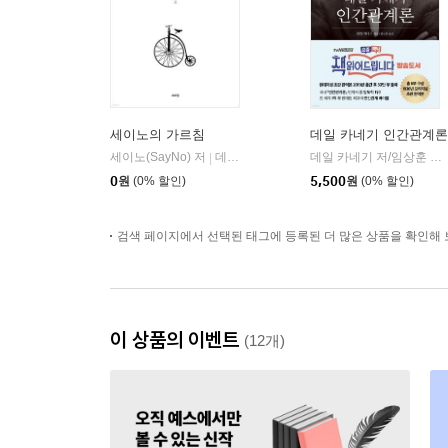
세이노의 가르침
데일 카네기 인간관계론
세이노(SayNo) 저
데이원
데일 카네기 저/임상훈 역
|
|
0
원
(0% 할인)
5,500
원
(0% 할인)
검색 페이지에서 선택된 태그에 등록된 더 많은 상품을 확인해 
이 상품의 이벤트
(12개)