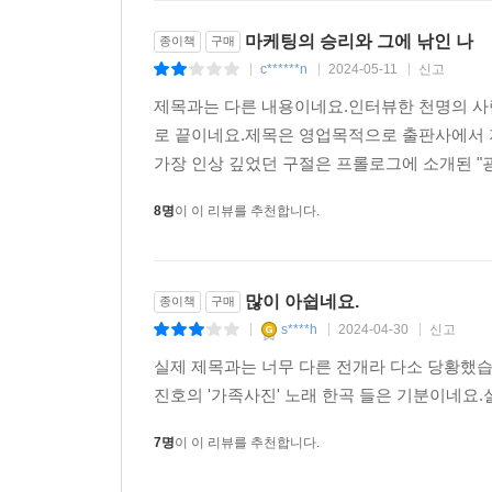
마케팅의 승리와 그에 낚인 나
종이책
구매
c******n
2024-05-11
신고
|
|
|
제목과는 다른 내용이네요.인터뷰한 천명의 사
로 끝이네요.제목은 영업목적으로 출판사에서 지
가장 인상 깊었던 구절은 프롤로그에 소개된 "굉
8명
이 이 리뷰를 추천합니다.
많이 아쉽네요.
종이책
구매
s****h
2024-04-30
신고
|
|
|
실제 제목과는 너무 다른 전개라 다소 당황했습
진호의 '가족사진' 노래 한곡 들은 기분이네요
7명
이 이 리뷰를 추천합니다.