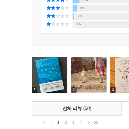
자신의 삶에서 좀 더 일찍, 좀 더 행복하게, 좀 더 온
5%
2%
0%
5
2
3
전체 리뷰
(60)
1
2
3
4