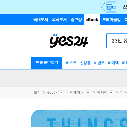
국내도서
외국도서
중고샵
eBook
크레마클럽
C
빠른분야찾기
베스트
신상품
이벤트
바이백
매
웰컴
eBook
에세이 시
에세이
한국