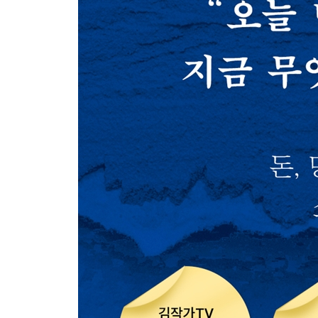
돌아보니 가장 행복했던 한때
우리 엄마는 이런 사람이었습니다
나 대신 아파주는 마음
사치 부릴 수 없었던 인생
아버지가 전하고 싶은 마지막 말
거친 파도가 몰아치게 된 날
하얗게 변해버린 세상
그 심정은 어땠을까
늘 괜찮은 줄 알았습니다
세상에서 가장 그리운 밥
[규모 5.8의 지진을 맞은 아기 엄마 이야기]
3장. 만약 오늘 밤 당신이 떠난다면
한 가닥의 희망을 잡다
오해와 오해가 만든 날
내게 왜 전화하지 않았을까
마지막 그 순간까지도