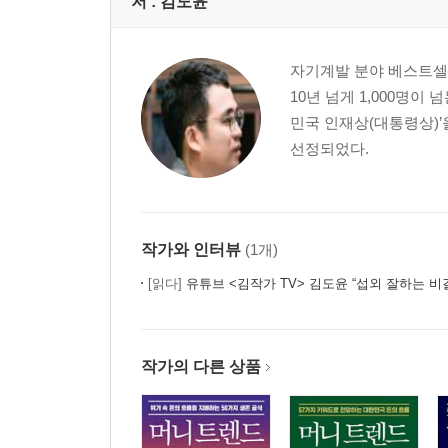
저 :
김도윤
자기계발 분야 베스트셀러 
10년 넘게 1,000명
민국 인재상(대통령상)’을
선정되었다.
작가와 인터뷰
(1개)
[읽다]
유튜브 <김작가 TV> 김도윤 “섭외 잘하는 비
작가의 다른 상품