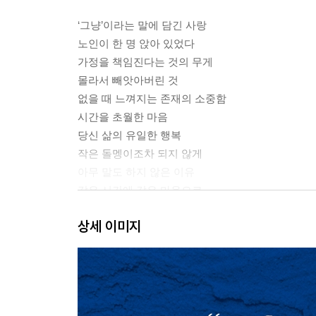
‘그냥’이라는 말에 담긴 사랑
노인이 한 명 앉아 있었다
가정을 책임진다는 것의 무게
몰라서 빼앗아버린 것
없을 때 느껴지는 존재의 소중함
시간을 초월한 마음
당신 삶의 유일한 행복
작은 돌멩이조차 되지 않게
아무 말도 하지 않은 이유
같은 시간에 같은 마음으로
끝내 보지 못한 얼굴
상세 이미지
[두 아이가 있는 30대 후반 엄마 이야기]
2장. 어떤 행복은 오랜 뒤에 알게 된다
그때 들었으면 좋았을 텐데