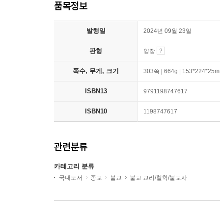
품목정보
발행일
2024년 09월 23일
판형
양장
쪽수, 무게, 크기
303쪽 | 664g | 153*224*25
ISBN13
9791198747617
ISBN10
1198747617
관련분류
카테고리 분류
국내도서
종교
불교
불교 교리/철학/불교사