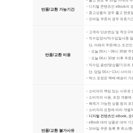
출고 완료 후 10일 이내의 
디지털 콘텐츠인 eBook의 
반품/교환 가능기간
중고상품의 경우 출고 완료일
모바일 쿠폰의 경우 유효기간(
고객의 단순변심 및 착오구
직수입양서/직수입일서중 일
단, 아래의 주문/취소 조건인
오늘 00시 ~ 06시 30분 
반품/교환 비용
오늘 06시 30분 이후 주문
직수입 음반/영상물/기프트 
단, 당일 00시~13시 사이
박스 포장은 택배 배송이 가
소비자의 책임 있는 사유로 
소비자의 사용, 포장 개봉에 
복제가 가능한 상품 등의 포장을 
소비자의 요청에 따라 개별
디지털 컨텐츠인 eBook, 
eBook 대여 상품은 대여 기
모바일 쿠폰 등록 후 취소/환
반품/교환 불가사유