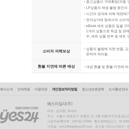
중고상품이 구매확정(자동 
LP상품의 재생 불량 원인이 기
시간의 경과에 의해 재판매가
전자상거래 등에서의 소비자
eBook 세트 상품은 일괄 
1개의 상품으로 취급 및 판매
우, 세트 상품 전부 및 세트
상품의 불량에 의한 반품, 교
소비자 피해보상
준하여 처리됨
환불 지연에 따른 배상
대금 환불 및 환불 지연에 
회사소개
인재채용
이용약관
개인정보처리방침
청소년보호정책
도서홍보안내
대표 : 김석환, 최세라
주소 : 서울시 영등포구 은행로 11, 5층~6층(여의도동,일신
사업자등록번호 : 229-81-37000 통신판매업신고 : 제 200
이메일 : yes24help@yes24.com 호스팅 서비스사업자 :