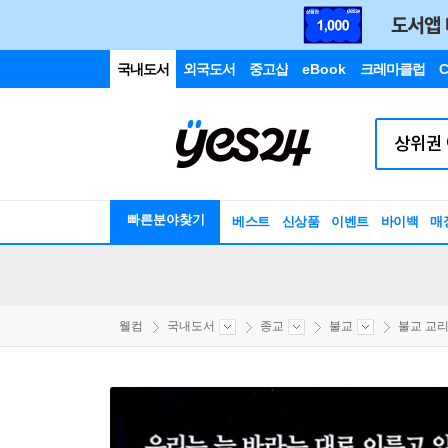
국내도서
외국도서
중고샵
eBook
크레마클럽
C
빠른분야찾기
베스트
신상품
이벤트
바이백
매
웰컴
국내도서
종교
불교
불교 교리/