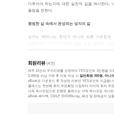
다루어야 하는지에 대한 실천적 길을 제시한다. ‘
--- p.146
울림을 전한다.
* “선지식은 어떤 분인가? 모든 난제의 원인을 자
평범한 삶 속에서 완성되는 성자의 길
같은 선지식은 ‘부처님께 바치는 법’을 통하여 병약
십니다. 어두움을 밝음으로, 재앙을 축복으로 만들
성자는 태어나는 존재가 아니라 바른 가르침과 
가장으로서 우리와 다르지 않은 삶을 살았다. 그러
--- p.162
수행 환경이 아니라, 일상 그 자체를 수행의 장으
* “세상에는 성공하는 법, 부자가 되는 법, 깨달음
것이 아니라, 우리가 살아가는 현실 속에서 구현될 
자로 거듭나는지를 보여주는 책은 거의 없습니다.”
회원리뷰
(4건)
--- p.12
“매달리지 말고 바쳐라” 고통을 끝내는 단 하나의 
매주 10건의 우수리뷰를 선정하여 YES포인트 3만원을 드
3,000원 이상 구매 후 리뷰 작성 시
일반회원 300원, 마니아
eBook은 다운로드 후 작성한 리뷰만 YES포인트 지급됩니
* “‘불쌍하다, 안타깝다’ 하는 그 생각을 착각으로
우리는 왜 끊임없이 번뇌할까? 스승 백성욱은 그 
클래스는 첫번째 회차 주문확정 시점부터 마지막 회차 주문
다. 불교에서 말하는 일체유심조(一切唯心造), 즉 
‘억울하다’ ‘불안하다’ ‘화가 난다’와 같은 생각을
사락 독서모임으로 진행된 클래스는 사락 독서모임 게시판
--- p. 37
eBook 페이백, CD/LP, DVD/Blu-ray, 패션 및 판매금
이 책은 그 고리를 끊는 방법으로 ‘바치는 수행
* “다시 말하지만, 하나님이나 부처님께 매달리는 
바치는 것이다. 이 과정을 거치면 감정은 점차 힘을