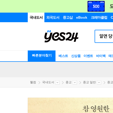
국내도서
외국도서
중고샵
eBook
크레마클럽
C
빠른분야찾기
베스트
신상품
이벤트
바이백
매
웰컴
국내도서
종교
종교 일반
종교