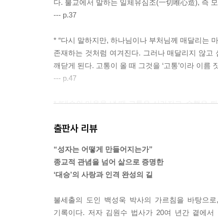
다. 불교에서 말하는 일체유심조(一切唯心造), 즉 
--- p.37
* “다시 말하지만, 하나님이나 부처님께 매달리는 
존재하는 것처럼 여겨진다. 그러나 매달리지 않고 
깨닫게 된다. 고통이 올 때 그것을 ‘고통’이라 이름
--- p.47
* “대승의 마음을 낼 때 고통은 사라지고, 수행은
난다. 기억하거라. 대승의 큰 원력을 세우고 기도하면
출판사 리뷰
--- p.93
“성자는 어떻게 만들어지는가”
* “사람들은 대부분 위기가 닥치면 정면으로 맞서
종교적 관념을 넘어 삶으로 증명한
하거나 숨기보다, 위기라는 생각을 부처님께 바치며 
‘대승’의 사랑과 인격 완성의 길
--- p.116
불세출의 도인 백성욱 박사의 가르침을 바탕으로
* “‘나와 다르다는 것이 거절의 이유가 될 수는 없
기록이다. 저자 김원수 법사가 20여 년간 곁에
님처럼 받들고 살아야 하지 않겠는가.’ 종교가 다른 