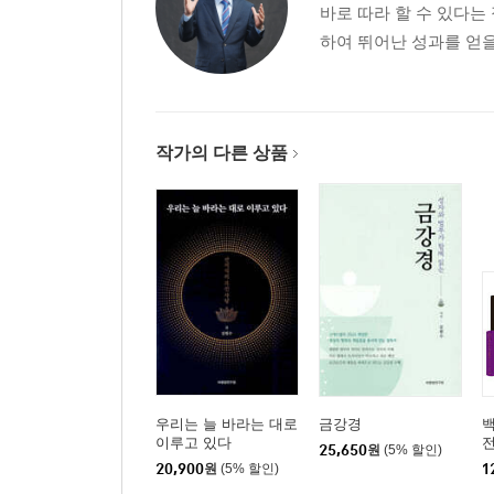
바로 따라 할 수 있다는
하여 뛰어난 성과를 얻을
작가의 다른 상품
우리는 늘 바라는 대로
금강경
백
이루고 있다
전
25,650
원
(5% 할인)
20,900
원
(5% 할인)
1