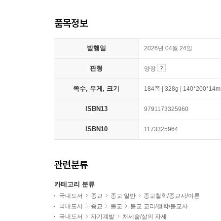
품목정보
발행일
2026년 04월 24일
판형
양장
쪽수, 무게, 크기
184쪽 | 328g | 140*200*14
ISBN13
9791173325960
ISBN10
1173325964
관련분류
카테고리 분류
국내도서
종교
종교 일반
종교철학/종교사/이론
국내도서
종교
불교
불교 교리/철학/불교사
국내도서
자기계발
처세술/삶의 자세