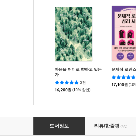
마음을 어디로 향하고 있는
문제적 로맨스
가
2건
17,100
원
(10
16,200
원
(10% 할인)
참 영원한 성자들의 크신 사랑
도서정보
리뷰/한줄평
(4/5)