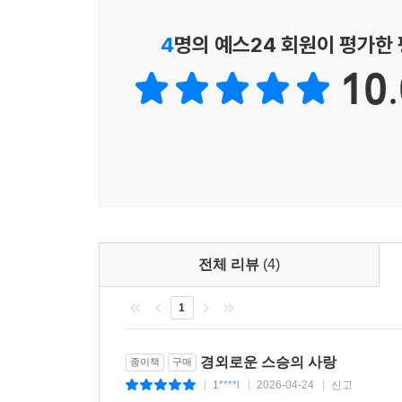
존재하는 것처럼 여겨진다. 그러나 매달리지 않고 
않게 되면서, 갈등은 줄어들고 마음은 한결 가벼워진
깨닫게 된다. 고통이 올 때 그것을 ‘고통’이라 이름
4
명의 예스24 회원이 평가한
--- p. 47
마음이 바뀌면 삶이 달라진다
10.
* “대승의 마음을 낼 때 고통은 사라지고, 수행은
한 청년이 짊어졌던 삶의 무게는 어떻게 사라질 수
난다. 기억하거라. 대승의 큰 원력을 세우고 기도하면
좁은 마음에서 벗어나, 모든 존재를 향해 열린 ‘대승
--- p. 93
최의식은 스승의 가르침에 따라 올라오는 모든 생
* “사람들은 대부분 위기가 닥치면 정면으로 맞서
마음을 돌이켜보는 습관을 체화했고, 마침내 모든
하거나 숨기보다, 위기라는 생각을 부처님께 바치며 
휘둘리지 않고 자신을 지켜내는 삶을 살아갈 수 있었
--- p. 116
스승이 전하고 제자가 살아낸 깨달음의 기록
전체 리뷰
(4)
* “‘나와 다르다는 것이 거절의 이유가 될 수는 없
님처럼 받들고 살아야 하지 않겠는가.’ 종교가 다른 
1
이 책은 한 인간의 변화 과정을 따라가며, 수행이
--- p. 146
결국 자신의 삶으로 완성해가는 과정이 담겨 있다. 
고통을 붙잡은 채 살아갈 것인가, 아니면 그것을 내
경외로운 스승의 사랑
종이책
구매
* “선지식은 어떤 분인가? 모든 난제의 원인을 자
1****l
2026-04-24
신고
|
|
|
같은 선지식은 ‘부처님께 바치는 법’을 통하여 병약