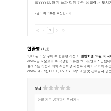
절????말, 돼지 들과 함께 하던 생활에서 도
대도시 주거지의 익숙한 풍경으로 자리 잡은 것은 
2명
이 이 리뷰를 추천합니다.
“베를린은 세계에서 가장 깨끗한 도시를 자처하며
부끄럽게 여겨 문명화된 도시에서 이름을 빼고 싶
1
이후에도 계속되었고, 쓰레기는 경제 수준을 보여주는
깨끗하다는 점에 경의를 표했다. 물론 몇 년 지나지 않
「대형?쓰레기통과?‘남자들의?자부심’」)
한줄평
(1건)
1,000원 이상 구매 후 한줄평 작성 시
일반회원 50원, 마니
청결에 관한 인식이 생기고, 쓰레기가 질병 전파의
eBook은 다운로드 후 작성한 리뷰만 YES포인트 지급됩니
지식을 교류했고, 토양의 증기에서 질병이 발생한
클래스는 첫번째 회차 주문확정 시점부터 마지막 회차 주문
“1880년대 이전에는 아무것도 알지 못했지만, 위대
eBook 페이백, CD/LP, DVD/Blu-ray, 패션 및 판매금
시작을 알린 변곡점이었다.
평점
식민주의의 지배 논리가 된 쓰레기
한글 기준 50자까지 작성가능
식민주의자들은 쓰레기 처리 인프라를 갖춘 깨끗한 
프로젝트’라는 명목으로 지역의 전통적인 쓰레기 