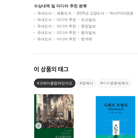
수상내역 및 미디어 추천 분류
국내도서
세종도서
2025년 교양도서
역사/지리/관광
국내도서
미디어 추천
조선일보
국내도서
미디어 추천
중앙일보
국내도서
미디어 추천
동아일보
국내도서
미디어 추천
한겨레
이 상품의 태그
#크레마클럽에있어요
#경제사
#ㅁㅁ로본세계사