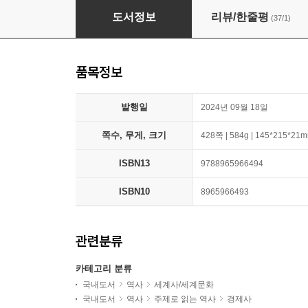
쓰레기의 세계사
도서정보
리뷰/한줄평
(37/1)
품목정보
발행일
2024년 09월 18일
쪽수, 무게, 크기
428쪽 | 584g | 145*215*21
ISBN13
9788965966494
ISBN10
8965966493
관련분류
카테고리 분류
국내도서
역사
세계사/세계문화
국내도서
역사
주제로 읽는 역사
경제사