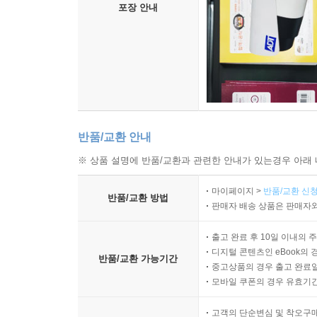
“쓰레기장은 지나치게 불이 붙기 쉬웠다. 쓰레기
포장 안내
이어지기도 했다. … 1993년 이스탄불의 대형 매
보고타의 대형 매립지 도냐 후아나 또한 1997
산사태는 공식적으로 200여 명의 사상자를 낳았는데,
처리하고,?묻고,?태우기」)
쓰레기는 점차 복잡해지고 쓰레기 처리 문제도 그만큼
새로운 원인으로 지목되고 있다. 복잡한 화합물로
반품/교환 안내
아그보그블로시 매립지에 묻힌다. 플라스틱 쓰레기
※ 상품 설명에 반품/교환과 관련한 안내가 있는경우 아래 
쓰레기의 양은 20% 정도다. 그러나 이 20%를 
그리고 동시에 이러한 생산과 소비를 강요하는 경
마이페이지 >
반품/교환 신청
반품/교환 방법
있고, 우리는 1리터의 음료수를 마신 뒤 남은 플
판매자 배송 상품은 판매자와
우리보다 더 오래 살아남는다.
출고 완료 후 10일 이내의 
디지털 콘텐츠인 eBook의 
반품/교환 가능기간
“좋은 논픽션은 늘 스릴러보다 흥미롭다. 이 책이
중고상품의 경우 출고 완료일
펼쳐 보여주는 최전선의 쓰레기 연구서다. 지구 평균
모바일 쿠폰의 경우 유효기간(
위해, 우리가 버리고 잊은 쓰레기들을 돌아봐야 할 
고객의 단순변심 및 착오구