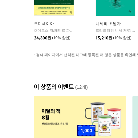
오디세이아
니체의 초월자
호메로스 저/페테르 파울 루벤스 그림/박문재 역
현대지성
프리드리히 니체 저/김철 편역
|
24,300
원
(10% 할인)
15,210
원
(10% 할인)
검색 페이지에서 선택된 태그에 등록된 더 많은 상품을 확인해 
이 상품의 이벤트
(12개)