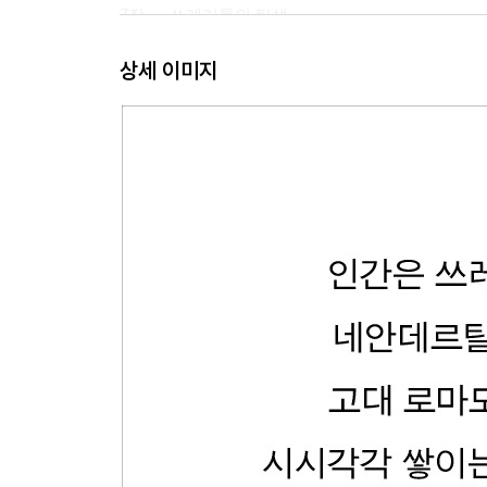
7장 ― 쓰레기통의 탄생
8장 ― ‘우월한 위생’?: 식민주의의 핑계
상세 이미지
9장 ― 세상은 돌고 돈다: 산업 시대의 재활용
3부 · 대량 소비의 시대: 폭발하는 쓰레기
10장 ― 버리기 사회의 탄생
11장 ― 대형 쓰레기통과 ‘남자들의 자부심’
12장 ― 밀어내고, 버리고, 처리하고, 묻고, 태우기
13장 ― 가난과 부: 정책, 그리고 생존 전략으로서 
에필로그 ― 바다로 밀어낸 쓰레기
주석과 참고문헌