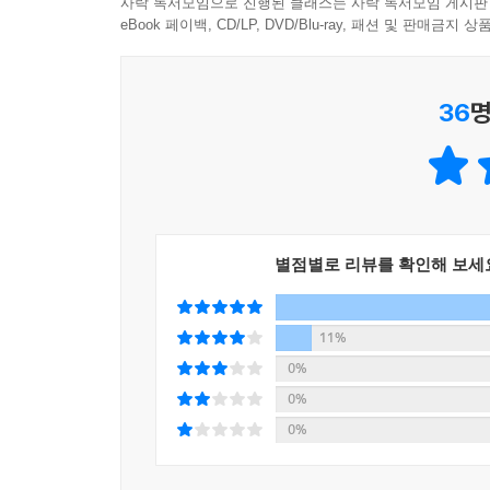
사락 독서모임으로 진행된 클래스는 사락 독서모임 게시판
위기를 넘어서 ‘기후 붕괴’라는 명명까지 들려온다. 
eBook 페이백, CD/LP, DVD/Blu-ray, 패션 및 판매금
(Wasteocene)’라는 단어도 등장했다. 다음 
“의심할 여지없이 ‘쓰레기학(garology)’에 대한 중요
- 조날퓌르쿤스트게시히테(Journal fur Kunstgeschi
모든 것이 사라지는 세상에서, “쓰레기는 유일하게
36
명
“쓰레기는 해결을 위한 새로운 아이디어가 끊임없이
소비되고 수거되고 처리되는 ‘생애주기’ 내내 온실
종말론적이지 않다.”
쓰레기의 양은 2차 세계 대전 직후에 폭발적으로 
- 한스마르틴 쇤헤어만 (정치철학자)
배출하는 쓰레기만 지금보다 75% 증가한 34억 
않았다. 우리가 처리하지 못한 쓰레기는 외곽으로, 식
“인류의 영리하고도 더러운 역사.”
Garbage Patch, GPGP)의 ‘영토’를 넓히고 있다.
- 디프레스(Die Presse)
별점별로 리뷰를 확인해 보세
문명의 거울로서의 쓰레기
“거대하고, 감탄할 만한 작품이다. 이 ‘쓰레기의 
쓰레기 체계를 분석하는 데 도움을 준다.”
11%
인간이 있는 곳에는 언제나 쓰레기가 따르고, 쓰레기
- 쥐트베스트룬트펑크(SWR, 남서독일방송)
0%
사이, 인류가 한 장소에 정착하면서 비로소 시작
0%
마주해야만 했다. 사람들은 집 밖으로 ‘내버리고’ 
“오늘날 쓰레기 문제의 근원을 밝히는 책. 이보다 더
0%
300m에 8층 건물 높이 규모를 자랑한다. 이탈리아
- 뵈르젠블라트(Borsenblatt)
규모의 이 언덕은 과거에 대형 쓰레기 매립지였다.