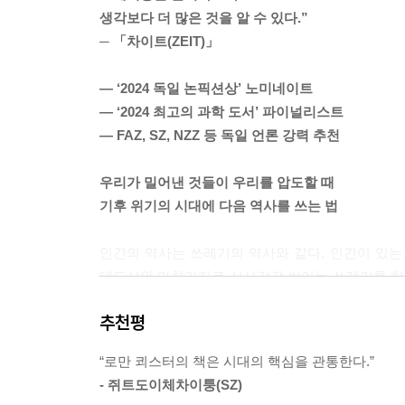
역할을 했다.”
생각보다 더 많은 것을 알 수 있다.”
---「10장 버리기 사회의 탄생」중에서
─ 「차이트(ZEIT)」
“많은 쓰레기는 이득을 의미한다. 수많은 재화를 
― ‘2024 독일 논픽션상’ 노미네이트
우리의 일상을 간편하게 만들고, 시간과 노동을 덜어
― ‘2024 최고의 과학 도서’ 파이널리스트
이다. 물건을 택배로 받고, 패스트푸드를 먹는 것은 
― FAZ, SZ, NZZ 등 독일 언론 강력 추천
범이 된다. 물류 운송 체계는―적어도 세계 일부 지
정적인 요인이었다.”
우리가 밀어낸 것들이 우리를 압도할 때
---「에필로그: 바다로 밀어낸 쓰레기」중에서
기후 위기의 시대에 다음 역사를 쓰는 법
“플라스틱 폐기물의 양은 1970년대부터 계속해서 증
인간의 역사는 쓰레기의 역사와 같다. 인간이 있는
물―흔히 쓰레기 섬이라고 불리는―이 위성 사진에 포
대도시와 마찬가지로 시시각각 쌓이는 쓰레기를 처
냈고, 이곳은 이후 태평양 위의 거대 쓰레기 섬(Great 
쓰레기로 몸살을 앓던 도시들은 저마다 수거 체계와
루어진 이 쓰레기 섬은 말 그대로 빙산의 일각에 
추천평
로 침몰한다. 수면 위를 떠돌아다니는 쓰레기는 전체 
그리고 이제 우리는 쓰레기로 새로운 지형을 창조한다
“로만 쾨스터의 책은 시대의 핵심을 관통한다.”
우주에서도 관찰되는 알록달록한 ‘쓰레기 해변’을 만
---「에필로그: 바다로 밀어낸 쓰레기」중에서
- 쥐트도이체차이퉁(SZ)