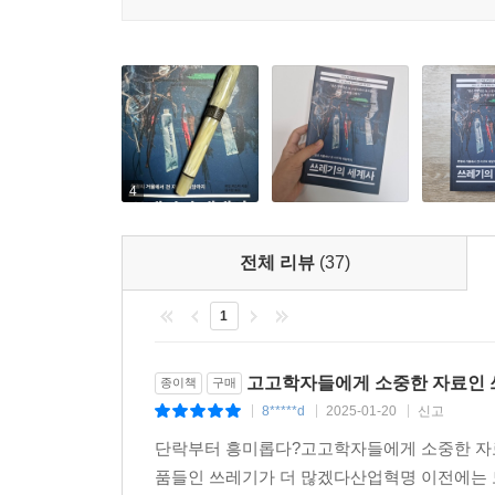
“메소포타미아의 가장 큰 도시였던 우르크에서는
만들었다. 고대 이집트의 헤라클레오폴리스에서는 
나일강에 배출했다. 마야에는 유기물 쓰레기를 버
아테네에서는 기원전 5세기에 이미 거리 청소(코프롤로
시대:?이?모든?쓰레기의?시작」)
4
“쓰레기를 흘려보내기 위해서는 도시 지형이 뒷받침
덕분에 비교적 수월하게 쓰레기를 처리할 수 있었
테베레강으로 떠내려 보냈다. 콘스탄티노플은 긴 역
전체 리뷰
(37)
거센 보스포루스 해협과 마르마라해에 쓰레기를 버릴 
1
쓰레기, 발전된 도시를 만들다
고고학자들에게 소중한 자료인 
종이책
구매
도시가 급성장하고 인구 밀도가 높아지며 쓰레기의 
8*****d
2025-01-20
신고
|
|
|
한계에 부딪히자 시 당국은 하수도망 건설과 쓰레기
단락부터 흥미롭다?고고학자들에게 소중한 자료인
평가하며 ‘더러운 도시’라는 오명을 붙이거나, 상
품들인 쓰레기가 더 많겠다산업혁명 이전에는 
발전, 쓰레기차가 들어갈 수 있는 도로의 건설 등 