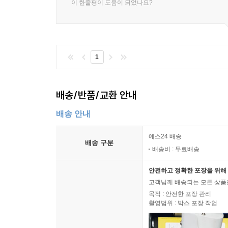
이 한줄평이 도움이 되었나요?
상품 포장 기술이 발전하자 신선함에 대한 수요가 증
신체를 청결하게 유지하는 것이 의무가 되었다. 청소
10장?「버리기?사회의?탄생」)
쌓거나 묻고 태우다가 급기야 ‘밀어내버린’
1
쓰레기 식민지의 현대까지
배송/반품/교환 안내
1970년대, 다이옥신의 존재가 처음으로 세상에 
소각이라는 처리 방식도 선택지에서 제외되기 시작
배송 안내
완전히 없애버리는 쓰레기 처리법은 아직까지 발견
있다.
예스24 배송
배송 구분
배송비 : 무료배송
“미국에는 소각장 신설을 반대하는 수많은 풀뿌리
안전하고 정확한 포장을 위해 
1980년대 말에 ‘트래실베이니아(Trashsylvan
고객님께 배송되는 모든 상품을
새로운 시설까지 지었기 때문이다. 일본에서도 특
목적 : 안전한 포장 관리
(314~315쪽, 12장?「밀어내고,?버리고,?처리하고
촬영범위 : 박스 포장 작업