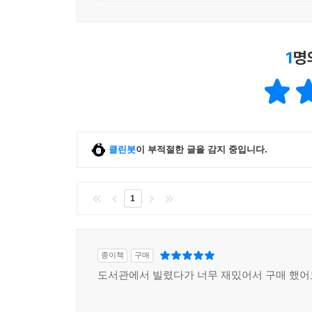
집중적으로 ‘교육’했다. 이것이 문명의 발전을 위한
“1889년 케냐 나이로비를 점령할 당시 식민 
1
명
및 처리에 특히 신경을 썼다. 이 시스템은 도시가 
이후 마다가스카르에는 프랑스인들이 개방형 수도
정당성을 뒷받침해서 지배가 한결 쉬워질 것이라는 희망과
편리함은 새로운 쓰레기를 만들어낸다
클린봇
이 부적절한 글을 감지 중입니다.
1969년 노르웨이 실험고고학자인 토르 헤위에르달은
없던, 바다 위를 떠다니는 수많은 플라스틱 쓰레기
1
확산된 1960년대 이후였다. ‘판매의 최적화’ 과
오늘날, 우리는 모두 플라스틱 쓰레기에서 자유롭지
종이책
구매
“이미 1950년대에 새로운 대량 생산 기술이 
도서관에서 빌렸다가 너무 재밌어서 구매 했어
보관할 수 있게 해주었다. 이는 수요를 잘못 예측
입안까지 들어왔다. 여기까지의 모든 과정을 전부 