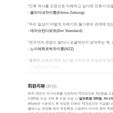
쓰레기는 무엇인가? 우리가 만든 쓰레기는 어디로 갔
“인류 역사를 진정으로 이해하고 싶다면 인류가 만들
모든 과정에서도 쓰레기는 왜 사라지지 않고 ‘증식’
- 클라이네차이퉁(Kleine Zeitung)
쓰레기를 모르고서는 쓰레기 문제를 해결할 수 없
“우리 일상이 어떻게 쓰레기와 불가분의 관계에 있는
연결된 쓰레기 생산과 처리 방식을 중심으로 기후
- 데어슈탄다르트(Der Standard)
폐기물의 현대까지, 인류 문명의 거울로서 쓰레기
“연구자의 관점이 얼마나 포괄적인지 보여주는 책.
시대와 지역을 넘나드는 포괄적이고 철저한 연구로 쓰
- 노이에취르허차이퉁(NZZ)
‘쓰레기 경제’의 세계적 전문가가 이야기하는
“훌륭한 논픽션 책은 당신을 이미지로 어설프게 압
한도 초과 쓰레기의 시대,
- 디벨트(Die Welt)
우리가 쓰고 버린 부작용의 역사
“쓰레기사 분야의 가장 탁월한 책.”
인류세를 넘어선 지속 불가능 ‘쓰레기세’의 시대
회원리뷰
- 프랑크푸르터알게마이네차이퉁(FAZ)
(37건)
우리는 우리가 버린 것들 위에 산다
매주 10건의 우수리뷰를 선정하여 YES포인트 3만원을 드
“쓰레기의 전 지구적 역사를 아주 탄탄한 근거를
3,000원 이상 구매 후 리뷰 작성 시
일반회원 300원, 마니아
“남은 일생에서 올여름은 가장 선선한 여름” “겨울
강점이 있다.”
eBook은 다운로드 후 작성한 리뷰만 YES포인트 지급됩니
질렸다”… 눈앞에 닥친 환경 재난을 경고하는 신문 기사
클래스는 첫번째 회차 주문확정 시점부터 마지막 회차 주문
- 필로조피마가친(Philosophie Magazin)