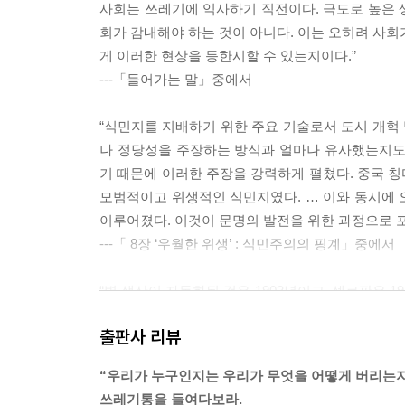
사회는 쓰레기에 익사하기 직전이다. 극도로 높은 
회가 감내해야 하는 것이 아니다. 이는 오히려 사회가
게 이러한 현상을 등한시할 수 있는지이다.”
---「들어가는 말」중에서
“식민지를 지배하기 위한 주요 기술로서 도시 개혁
나 정당성을 주장하는 방식과 얼마나 유사했는지도
기 때문에 이러한 주장을 강력하게 펼쳤다. 중국 칭
모범적이고 위생적인 식민지였다. … 이와 동시에 
이루어졌다. 이것이 문명의 발전을 위한 과정으로 포
---「 8장 ‘우월한 위생’ : 식민주의의 핑계」중에서
“병 생산이 자동화된 것은 1903년이고, 셀로판은 
성되기 시작했다. … 새로운 포장재는 최적화 속도를
출판사 리뷰
과 통조림도 급격하게 늘어났다. 이 시기는 슈퍼마켓
술 혁신, 포장과 운송 체계의 변화, 새로운 동력원
“우리가 누구인지는 우리가 무엇을 어떻게 버리는지를
요성이 증대되고 물류 체계가 발전하며 시작된 경
쓰레기통을 들여다보라.