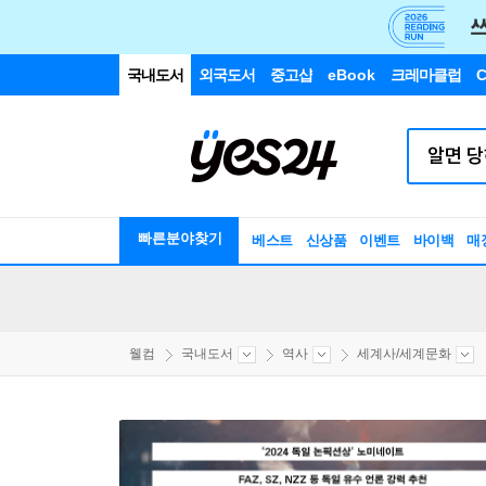
국내도서
외국도서
중고샵
eBook
크레마클럽
C
빠른분야찾기
베스트
신상품
이벤트
바이백
매
웰컴
국내도서
역사
세계사/세계문화