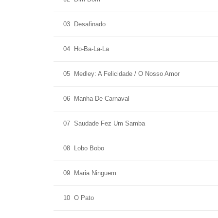
03
Desafinado
04
Ho-Ba-La-La
05
Medley: A Felicidade / O Nosso Amor
06
Manha De Carnaval
07
Saudade Fez Um Samba
08
Lobo Bobo
09
Maria Ninguem
10
O Pato