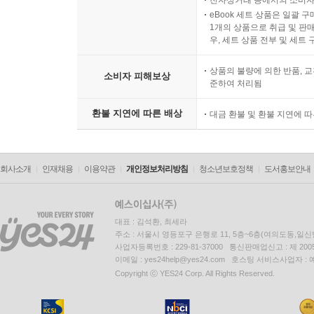
전자상거래 등에서의 소비자
eBook 세트 상품은 일괄 
1개의 상품으로 취급 및 판매
우, 세트 상품 전부 및 세트
상품의 불량에 의한 반품, 교
소비자 피해보상
준하여 처리됨
환불 지연에 따른 배상
대금 환불 및 환불 지연에 
회사소개
인재채용
이용약관
개인정보처리방침
청소년보호정책
도서홍보안내
대표 : 김석환, 최세라
주소 : 서울시 영등포구 은행로 11, 5층~6층(여의도동,일신
사업자등록번호 : 229-81-37000 통신판매업신고 : 제 200
이메일 : yes24help@yes24.com 호스팅 서비스사업자 :
Copyright ⓒ YES24 Corp. All Rights Reserved.