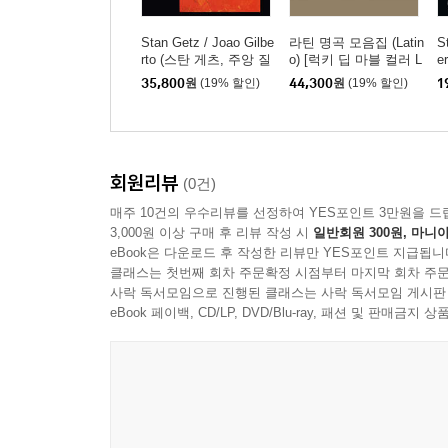
Stan Getz / Joao Gilbe
라틴 명곡 모음집 (Latin
S
rto (스탄 게츠, 주앙 질
o) [럭키 딥 마블 컬러 L
er
베르토) - Getz / Gilbert
P]
(
35,800
원
(19% 할인)
44,300
원
(19% 할인)
1
o [클리어 탠저린 컬러
르
LP]
회원리뷰
(0건)
매주 10건의 우수리뷰를 선정하여 YES포인트 3만원을 드
3,000원 이상 구매 후 리뷰 작성 시
일반회원 300원, 마니아
eBook은 다운로드 후 작성한 리뷰만 YES포인트 지급됩니
클래스는 첫번째 회차 주문확정 시점부터 마지막 회차 주문
사락 독서모임으로 진행된 클래스는 사락 독서모임 게시판
eBook 페이백, CD/LP, DVD/Blu-ray, 패션 및 판매금