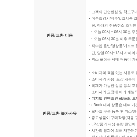
고객의 단순변심 및 착오구
직수입양서/직수입일서중 일
단, 아래의 주문/취소 조건인
오늘 00시 ~ 06시 30분 
반품/교환 비용
오늘 06시 30분 이후 주문
직수입 음반/영상물/기프트 
단, 당일 00시~13시 사이
박스 포장은 택배 배송이 가
소비자의 책임 있는 사유로 
소비자의 사용, 포장 개봉에 
복제가 가능한 상품 등의 포장을 
소비자의 요청에 따라 개별
디지털 컨텐츠인 eBook, 
eBook 대여 상품은 대여 기
모바일 쿠폰 등록 후 취소/환
반품/교환 불가사유
중고상품이 구매확정(자동 
LP상품의 재생 불량 원인이 기
시간의 경과에 의해 재판매가