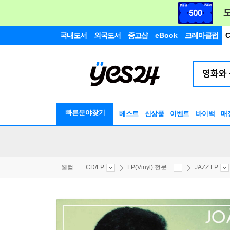
국내도서
외국도서
중고샵
eBook
크레마클럽
C
빠른분야찾기
베스트
신상품
이벤트
바이백
매
웰컴
CD/LP
LP(Vinyl) 전문...
JAZZ LP