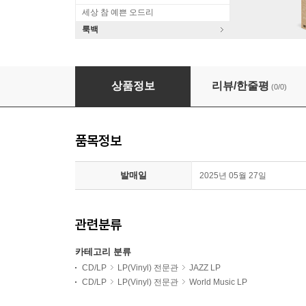
세상 참 예쁜 오드리
룩백
Joao Gilberto (주앙 질베르토) - O Mito [LP]
상품정보
리뷰/한줄평
(0/0)
품목정보
발매일
2025년 05월 27일
관련분류
카테고리 분류
CD/LP
LP(Vinyl) 전문관
JAZZ LP
CD/LP
LP(Vinyl) 전문관
World Music LP