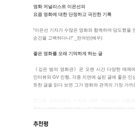
영화 저널리스트 이은선의
요즘 영화에 대한 단정하고 극진한 기록
“이은선 기자가 수많은 영화와 함께하며 당도했을 인
순간을 고백하다니!” _전여빈(배우)
좋은 영화를 오래 기억하게 하는 글
《깊은 밤의 영화관》은 오랜 시간 다양한 매체에
인터뷰와 GV 진행, 각종 지면에 실린 글에 좋은 인
듯한 글을 읽다 보면 그가 영화와 관객의 가장 가까
전고운 영화감독이 저자에 대해 “자신보다 작품을
영화가 전하는 이야기를 가장 중요하게 다룬다. 영
알아채지 못한 장면의 의미를 깨달을 수 있고, ‘맞
추천평
영화의 감동이 더욱 입체적으로 살아난다.