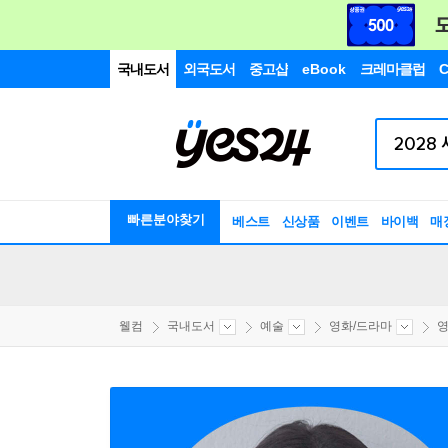
국내도서
외국도서
중고샵
eBook
크레마클럽
C
빠른분야찾기
베스트
신상품
이벤트
바이백
매
웰컴
국내도서
예술
영화/드라마
영