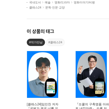
국내도서
예술
영화/드라마
영화이야기/비평
클래스24
문학·인문·교양
이 상품의 태그
#작가만남
#클래스24
[클래스24]임민찬 저자
『쏘쿨의 구축명품 아파
『공부가 결국 너를 지
트 내집마련』 쏘쿨 저