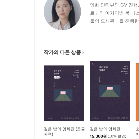
영화 인터뷰와 GV 진행
트」의 아카이빙 북 《소
울의 도서관」을 진행한
작가의 다른 상품
깊은 밤의 영화관 (큰글
깊은 밤의 영화관
소
자책)
15,300
원
(10% 할인)