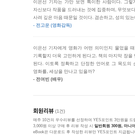
이은선 기자는 가만 보면 특이한 사람이다. 그렇
당신만의 고요한 상영관을 채워줄 56편의 작품들
자신보다 작품을 드러내는 것에 집중하며, 무엇보다
사려 깊은 마음 때문일 것이다. 겸손하고, 성의 있는
“이들 작품은 영화로 대변되는 스토리 매체 자체
- 전고운 (영화감독)
마련해주었다. 아직은 타인과 나를 둘러싼 세계를
중에서
이은선 기자에게 영화가 어떤 의미인지 물었을 때,
영화의 모습이 점점 더 빠르게 변하고 있다. 저자는
기록할지 더욱 고민하게 된다고. 책의 마지막 장을
드라마까지 시선을 넓혀 56편의 작품을 소개한다
된다. 이토록 정확하고 단정한 언어로 그 목도의 
기준에서도 영화에 대한 저자의 애정이 짙게 느껴진
영화를, 세상을 만나고 있을까?
- 전여빈 (배우)
짧고 자극적인 영상이 범람하는 가운데 시간을 들여
그런 가치를 알아보는 사람들이 갖는 고요한 감상의 시
독자들이 다양한 영화의 정취를 만끽할 수 있도록 했다
기억, 해소되지 못한 마음의 회복으로 나아가는 영화들을
회원리뷰
(1건)
사유로 이끄는 영화들, 3관 ‘공상의 밤’은 [에브리씽
매주 10건의 우수리뷰를 선정하여 YES포인트 3만원을 드
영화들을 소개한다.
3,000원 이상 구매 후 리뷰 작성 시
일반회원 300원, 마니아
eBook은 다운로드 후 작성한 리뷰만 YES포인트 지급됩니