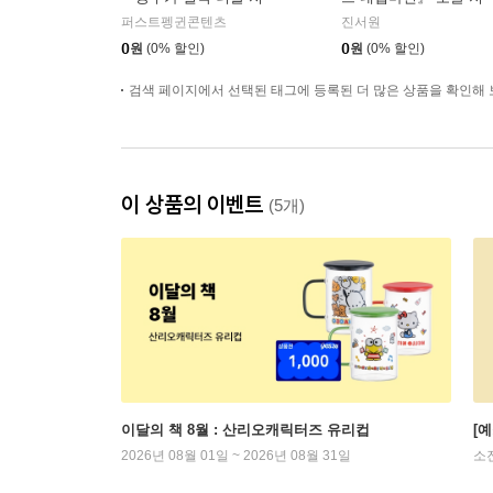
켜줄 거야』온라인 북토
자 온라인 북토크
퍼스트펭귄콘텐츠
진서원
크
0
원
(0% 할인)
0
원
(0% 할인)
검색 페이지에서 선택된 태그에 등록된 더 많은 상품을 확인해 
이 상품의 이벤트
(5개)
이달의 책 8월 : 산리오캐릭터즈 유리컵
[
2026년 08월 01일 ~ 2026년 08월 31일
소