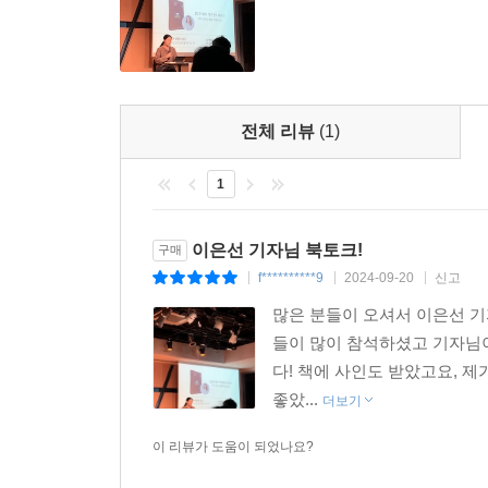
전체 리뷰
(1)
1
이은선 기자님 북토크!
구매
f**********9
2024-09-20
신고
|
|
|
많은 분들이 오셔서 이은선 기
들이 많이 참석하셨고 기자님
다! 책에 사인도 받았고요, 
좋았...
더보기
이 리뷰가 도움이 되었나요?