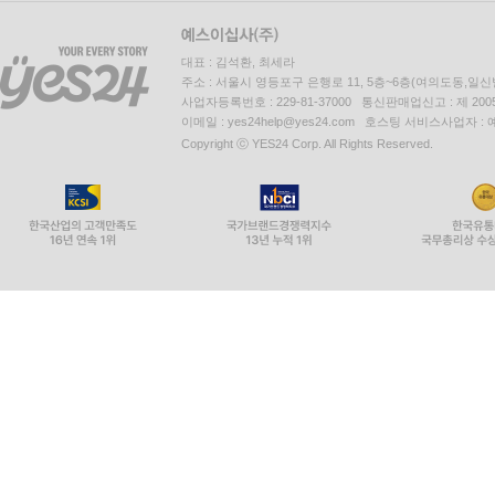
대표 : 김석환, 최세라
주소 : 서울시 영등포구 은행로 11, 5층~6층(여의도동,일신
사업자등록번호 : 229-81-37000 통신판매업신고 : 제 200
이메일 : yes24help@yes24.com 호스팅 서비스사업자 :
Copyright ⓒ YES24 Corp. All Rights Reserved.