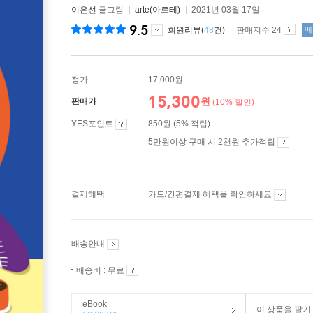
이은선
글그림
arte(아르테)
2021년 03월 17일
9.5
회원리뷰(
48
건)
판매지수 24
베
정가
17,000원
15,300
원
판매가
(10% 할인)
YES포인트
850원 (5% 적립)
5만원이상 구매 시 2천원 추가적립
결제혜택
카드/간편결제 혜택을 확인하세요
배송안내
배송비 : 무료
eBook
이 상품을 팔기