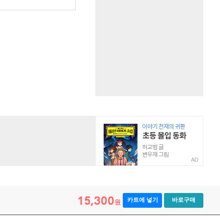
AD
15,300
카트에 넣기
바로구매
원