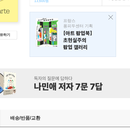
13,600원
프랑스
퐁피두센터 기획
[아트 팝업북]
유하기
초현실주의
팝업 갤러리
배송/반품/교환