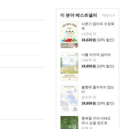
이 분야 베스트셀러
더보기
사춘기 엄마의 오장육
부
나민애 저
16,020
원
(10% 할인)
너를 아끼며 살아라
나태주 저
16,650
원
(10% 할인)
불행에 몰두하지 않는
다
정지우 저
16,650
원
(10% 할인)
행복할 거야 이래도
되나 싶을 정도로
일홍 저