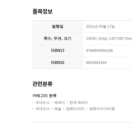
품목정보
발행일
2021년 03월 17일
쪽수, 무게, 크기
240쪽 | 324g | 130*190*15
ISBN13
9788950994198
ISBN10
8950994194
관련분류
카테고리 분류
국내도서
에세이
한국 에세이
국내도서
예술
영화/드라마
영화이야기/비평