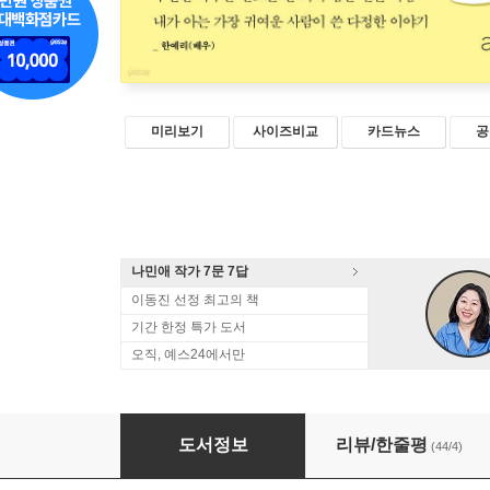
미리보기
사이즈비교
카드뉴스
공
나민애 작가 7문 7답
이동진 선정 최고의 책
기간 한정 특가 도서
오직, 예스24에서만
착해지는 기분이 들어
도서정보
리뷰/한줄평
(44/4)