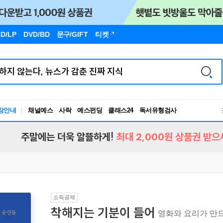
D/LP
DVD/BD
문구
/GIFT
티켓
장안내
채널예스
사락
예스펀딩
클래스24
독서유형검사
RBTI Lab
독서유형검사
주말에는 더욱 알뜰하게!
최대 2,000원 상품권 받으
소득공제
착해지는 기분이 들어
영화와 요리가 만