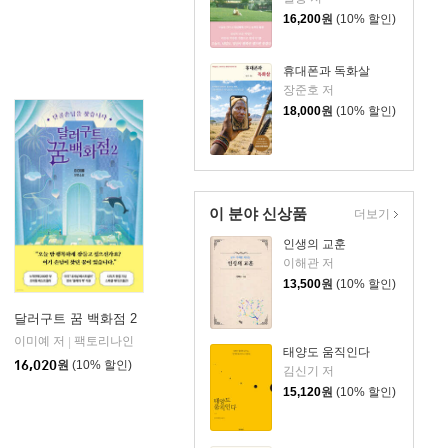
16,200
원
(10% 할인)
휴대폰과 독화살
장준호 저
18,000
원
(10% 할인)
이 분야 신상품
더보기
인생의 교훈
이해관 저
13,500
원
(10% 할인)
달러구트 꿈 백화점 2
이미예 저
팩토리나인
|
태양도 움직인다
16,020
원
(10% 할인)
김신기 저
15,120
원
(10% 할인)