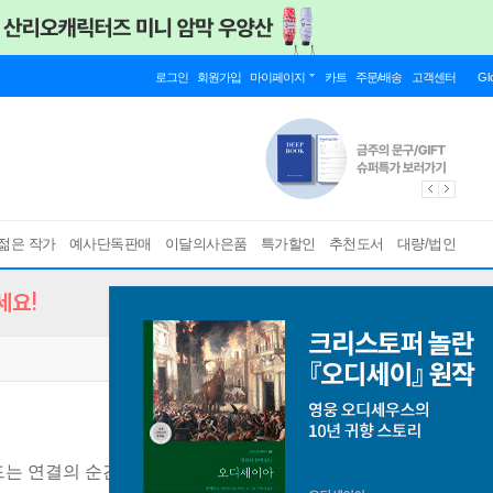
로그인
회원가입
마이페이지
카트
주문/배송
고객센터
Gl
젊은 작가
예사단독판매
이달의사은품
특가할인
추천도서
대량/법인
세요!
드는 연결의 순간들