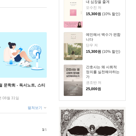
내 심장을 줄게
오수진 저
15,300
원
(10% 할인)
예민해서 백수가 편합
니다
단우 저
15,300
원
(10% 할인)
간호사는 왜 사회적
정의를 실천해야하는
가
권조반 저
철 문학회 - 독서노트, 스티
25,000
원
년 08월 31일
펼쳐보기
1
/5