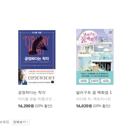
공정하다는 착각
달러구트 꿈 백화점 1
마이클 샌델 저/함규진 역
와이즈베리
이미예 저
팩토리나인
|
|
16,200
원
(10% 할인)
16,020
원
(10% 할인)
보세요.
전체보기