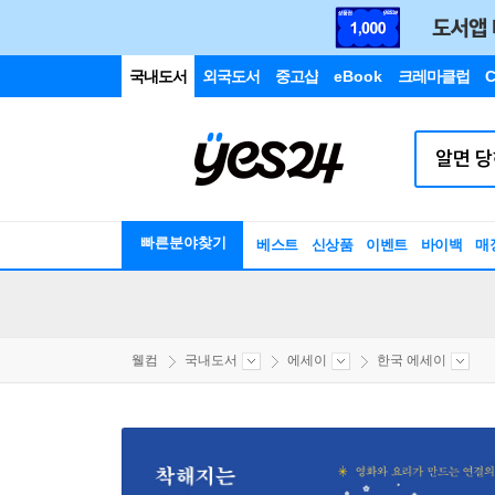
국내도서
외국도서
중고샵
eBook
크레마클럽
C
빠른분야찾기
베스트
신상품
이벤트
바이백
매
웰컴
국내도서
에세이
한국 에세이