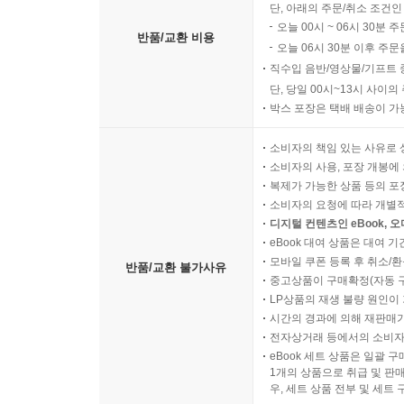
단, 아래의 주문/취소 조건인
오늘 00시 ~ 06시 30분 
반품/교환 비용
오늘 06시 30분 이후 주문
직수입 음반/영상물/기프트 
단, 당일 00시~13시 사이
박스 포장은 택배 배송이 가
소비자의 책임 있는 사유로 
소비자의 사용, 포장 개봉에 
복제가 가능한 상품 등의 포장을 
소비자의 요청에 따라 개별
디지털 컨텐츠인 eBook, 
eBook 대여 상품은 대여 기
모바일 쿠폰 등록 후 취소/환
반품/교환 불가사유
중고상품이 구매확정(자동 
LP상품의 재생 불량 원인이 기
시간의 경과에 의해 재판매가
전자상거래 등에서의 소비자
eBook 세트 상품은 일괄 
1개의 상품으로 취급 및 판매
우, 세트 상품 전부 및 세트