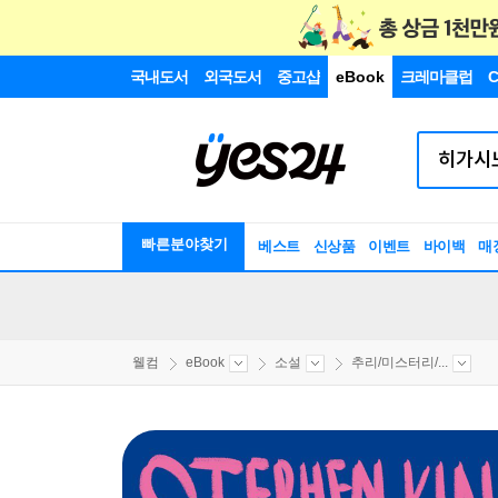
국내도서
외국도서
중고샵
eBook
크레마클럽
C
빠른분야찾기
베스트
신상품
이벤트
바이백
매
웰컴
eBook
소설
추리/미스터리/...