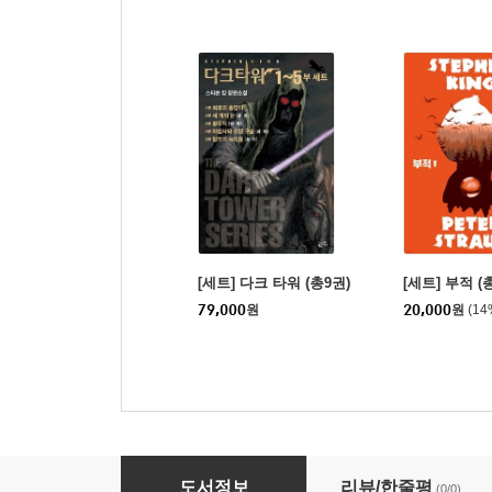
[세트] 다크 타워 (총9권)
[세트] 부적 (
79,000
원
20,000
원
(1
[세트] 인스티튜트 (총2권)
도서정보
리뷰/한줄평
(0/0)