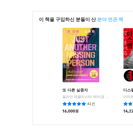
이 책을 구입하신 분들이 산
분야 연관 책
또 다른 실종자
디스
질리언 매캘리스터 저/이경 역
반타
|
41건
16,000
원
14,2