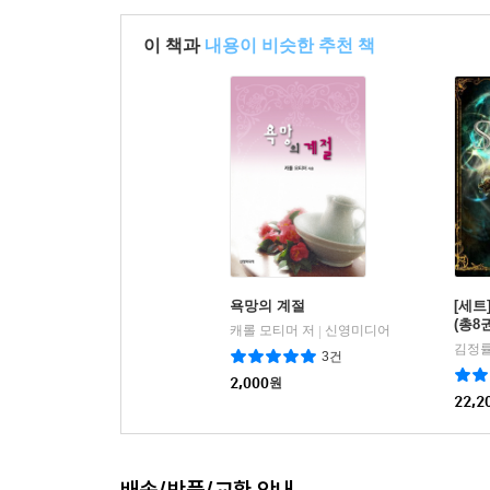
이 책과
내용이 비슷한 추천 책
욕망의 계절
[세트
(총8
캐롤 모티머 저
신영미디어
|
김정률
3건
2,000
원
22,2
배송/반품/교환 안내