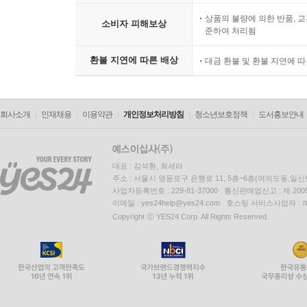
상품의 불량에 의한 반품, 교
소비자 피해보상
준하여 처리됨
환불 지연에 따른 배상
대금 환불 및 환불 지연에 
회사소개
인재채용
이용약관
개인정보처리방침
청소년보호정책
도서홍보안내
대표 : 김석환, 최세라
주소 : 서울시 영등포구 은행로 11, 5층~6층(여의도동,일신
사업자등록번호 : 229-81-37000 통신판매업신고 : 제 200
이메일 : yes24help@yes24.com 호스팅 서비스사업자 :
Copyright ⓒ YES24 Corp. All Rights Reserved.