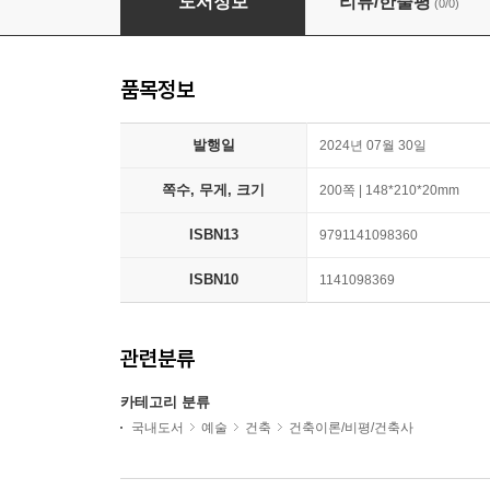
도서정보
리뷰/한줄평
(0/0)
품목정보
발행일
2024년 07월 30일
쪽수, 무게, 크기
200쪽 | 148*210*20mm
ISBN13
9791141098360
ISBN10
1141098369
관련분류
카테고리 분류
국내도서
예술
건축
건축이론/비평/건축사