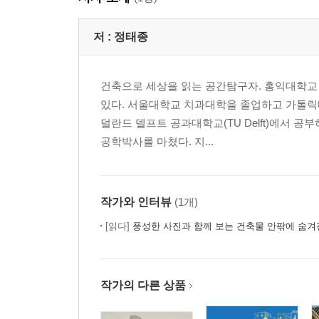
03. 위상학 - 관통, 폴딩 115
저 :
정태종
아산 근생 2022 117
아산 주택 2022 132
건축으로 세상을 읽는 공간탐구자. 홍익대학교
파주 근생 리모델링 2021 151
있다. 서울대학교 치과대학을 졸업하고 가톨릭대학
교육시설 증축 2024 159
덜란드 델프트 공과대학교(TU Delft)에서 
공학박사를 마쳤다. 지...
04. 현상학 / 분위기, 장소성 169
파주 근생 2022 171
역삼 근생 2020 181
작가와 인터뷰
(1개)
OSVC 클리닉 2020 187
[읽다]
풍성한 사진과 함께 보는 건축물 안팎에 숨겨
OSVC 연구소 2020 191
Warming Huts 2020-2022 194
작가의 다른 상품
참고문헌 198