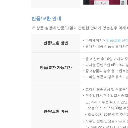
반품/교환 안내
※ 상품 설명에 반품/교환과 관련한 안내가 있는경우 아래 
마이페이지 >
반품/교환 신청
반품/교환 방법
판매자 배송 상품은 판매자와
출고 완료 후 10일 이내의 
디지털 콘텐츠인 eBook의 
반품/교환 가능기간
중고상품의 경우 출고 완료일
모바일 쿠폰의 경우 유효기간(
고객의 단순변심 및 착오구
직수입양서/직수입일서중 일
단, 아래의 주문/취소 조건인
오늘 00시 ~ 06시 30분 
반품/교환 비용
오늘 06시 30분 이후 주문
직수입 음반/영상물/기프트 
단, 당일 00시~13시 사이