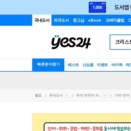
국내도서
외국도서
중고샵
eBook
크레마클럽
C
빠른분야찾기
베스트
신상품
이벤트
바이백
매
웰컴
국내도서
국어 외국어 사...
기타 언어