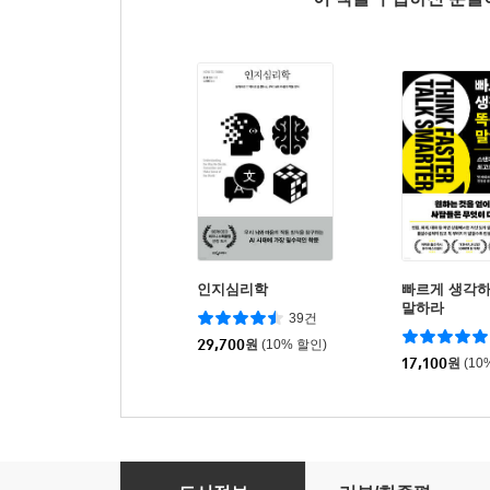
인지심리학
빠르게 생각
말하라
39건
29,700
원
(10% 할인)
17,100
원
(10
딱 30일 만에 베트남어 완성하기