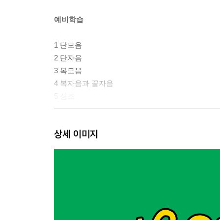
예비학습
1 단모음
2 단자음
3 복모음
4 복자음과 끝자음
5 성조
본학습
상세 이미지
1 안녕!
2 반가워요.
3 고마워요! 미안해요.
4 잘 지내요?
5 이름이 뭐예요?
6 저는 한국 사람입니다.