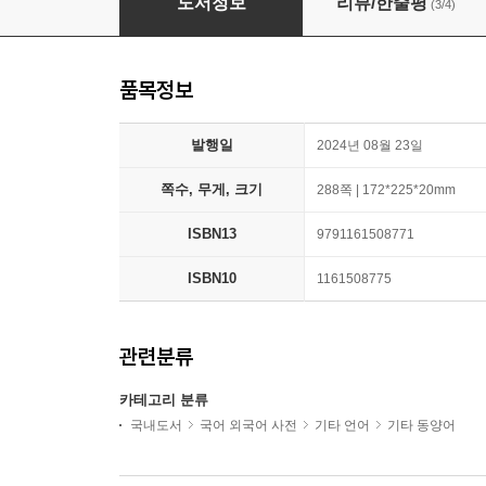
도서정보
리뷰/한줄평
(3/4)
품목정보
발행일
2024년 08월 23일
쪽수, 무게, 크기
288쪽 | 172*225*20mm
ISBN13
9791161508771
ISBN10
1161508775
관련분류
카테고리 분류
국내도서
국어 외국어 사전
기타 언어
기타 동양어