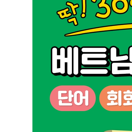
7 무슨 일을 하세요?
8 취미가 뭐니?
9 베트남에 일하러 왔어요.
10 어디에서 사니?
11 하나 둘 셋
12 이건 뭐예요?
13 가족이 몇 명 있니?
14 올해 몇 살이니?
15 소개하겠습니다.
16 지금 몇 시예요?
17 오늘 며칠이에요?
18 너희들 이해했니?
19 후에에 가본 적 있어?
20 얼마나 멀어요?
21 저는 갈 수 있어요.
22 한국에 자주 가세요?
23 얼마예요?