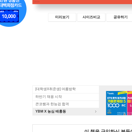
미리보기
사이즈비교
공유하기
[대학생X취준생] 여름방학
하반기 채용 시작
큰코쌤과 한능검 합격
YBM X 농심 배홍동
이 책을 구입하신 분