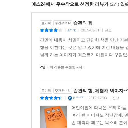
예스24에서 우수작으로 선정한 리뷰가
(2건)
있습
습관의 힘
종이책
주간우수작
a***k
2015-03-31
신고
|
|
|
간만에 내용이 치밀하고 단단한 책을 만난 기분
향을 끼친다는 것은 알고 있기에 이런 내용을 
닐까 하는 이미지가 떠오르기 마련이다.꾸밈없
2명
이 이 리뷰를 추천합니다.
습관의 힘, 체험해 봐야지~^
종이책
주간우수작
i*****7
2012-12-03
신고
|
|
|
어린이집에 다녀온 우리 아들, 
여러 번 이어져도 장난감에, 
번 재촉과 때로는 목소리 톤이