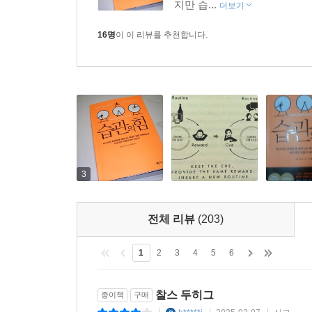
지만 습...
더보기
16명
이 이 리뷰를 추천합니다.
3
전체 리뷰
(203)
1
2
3
4
5
6
찰스 두히그
종이책
구매