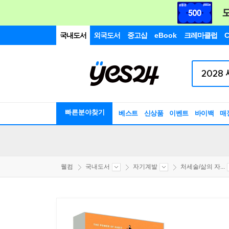
국내도서
외국도서
중고샵
eBook
크레마클럽
C
빠른분야찾기
베스트
신상품
이벤트
바이백
매
웰컴
국내도서
자기계발
처세술/삶의 자...