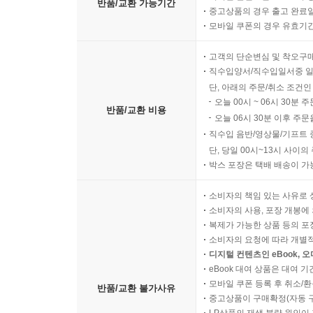
반품/교환 가능기간
중고상품의 경우 출고 완료일
모바일 쿠폰의 경우 유효기간(
고객의 단순변심 및 착오구
직수입양서/직수입일서중 일
단, 아래의 주문/취소 조건인
오늘 00시 ~ 06시 30분 
반품/교환 비용
오늘 06시 30분 이후 주문
직수입 음반/영상물/기프트 
단, 당일 00시~13시 사이
박스 포장은 택배 배송이 가
소비자의 책임 있는 사유로 
소비자의 사용, 포장 개봉에 
복제가 가능한 상품 등의 포장을 
소비자의 요청에 따라 개별
디지털 컨텐츠인 eBook, 
eBook 대여 상품은 대여 기
모바일 쿠폰 등록 후 취소/환
반품/교환 불가사유
중고상품이 구매확정(자동 