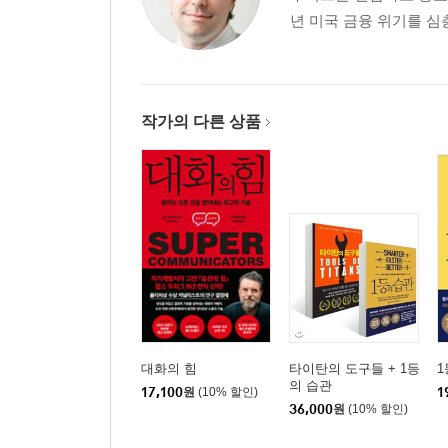
년 미국 금융 위기를 심층
작가의 다른 상품
대화의 힘
타이탄의 도구들 + 1등
1
의 습관
17,100
원
(10% 할인)
1
36,000
원
(10% 할인)