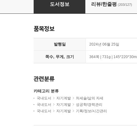
대화의 힘 + 습관의 힘 세트
도서정보
리뷰/한줄평
(203/127)
품목정보
발행일
2024년 06월 25일
쪽수, 무게, 크기
364쪽 | 731g | 145*220*30
관련분류
카테고리 분류
국내도서
자기계발
처세술/삶의 자세
국내도서
자기계발
성공학/경력관리
국내도서
자기계발
기획/정보/시간관리