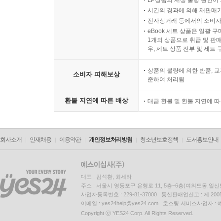
LP상품의 재생 불량 원인이 기
시간의 경과에 의해 재판매가
전자상거래 등에서의 소비자
eBook 세트 상품은 일괄 
1개의 상품으로 취급 및 판매
우, 세트 상품 전부 및 세트
상품의 불량에 의한 반품, 교
소비자 피해보상
준하여 처리됨
환불 지연에 따른 배상
대금 환불 및 환불 지연에 
회사소개
인재채용
이용약관
개인정보처리방침
청소년보호정책
도서홍보안내
대표 : 김석환, 최세라
주소 : 서울시 영등포구 은행로 11, 5층~6층(여의도동,일신
사업자등록번호 : 229-81-37000 통신판매업신고 : 제 200
이메일 : yes24help@yes24.com 호스팅 서비스사업자 :
Copyright ⓒ YES24 Corp. All Rights Reserved.