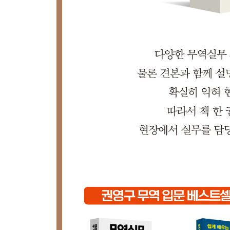
* 수출과 영세율제도
6장 무역실무 용어
한글표기용어｜영문표기용어
- 알아두자
3국간 무역(거래)｜포워더｜수입, 국내시장조사에서
선복예약 방법과 배의 종류｜보험 구약관에 의한
계약의 흐름｜신용장의 조건과 화환어음, 선적
Surrendered B/L, Check B/L에 관
화물해상보험에서 대상이 되는 손해의 종류와 내
- 이것이 궁금해요!
환어음과 화환어음의 차이는?｜유니패스(UNI-PA
가능한 신용장도 있는가?｜계약서의 앞면(타이핑
좋을까?