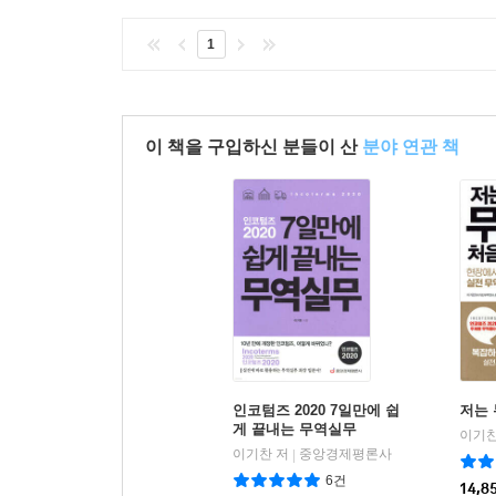
1
이 책을 구입하신 분들이 산
분야 연관 책
인코텀즈 2020 7일만에 쉽
저는
게 끝내는 무역실무
이기찬
이기찬 저
중앙경제평론사
|
6건
14,8