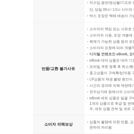
직수입 음반/영상물/기프트 
단, 당일 00시~13시 사이
박스 포장은 택배 배송이 가
소비자의 책임 있는 사유로 
소비자의 사용, 포장 개봉에 
복제가 가능한 상품 등의 포장을 
소비자의 요청에 따라 개별
디지털 컨텐츠인 eBook, 
eBook 대여 상품은 대여 기
모바일 쿠폰 등록 후 취소/환
반품/교환 불가사유
중고상품이 구매확정(자동 
LP상품의 재생 불량 원인이 기
시간의 경과에 의해 재판매가
전자상거래 등에서의 소비자
eBook 세트 상품은 일괄 
1개의 상품으로 취급 및 판매
우, 세트 상품 전부 및 세트
상품의 불량에 의한 반품, 교
소비자 피해보상
준하여 처리됨