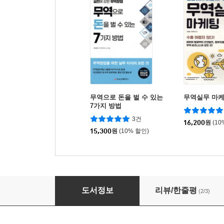
무역으로 돈을 벌 수 있는
무역실무 마
7가지 방법
3건
16,200
원
(10
15,300
원
(10% 할인)
무역실무 정석(초보자를 위한)
도서정보
리뷰/한줄평
(2/3)