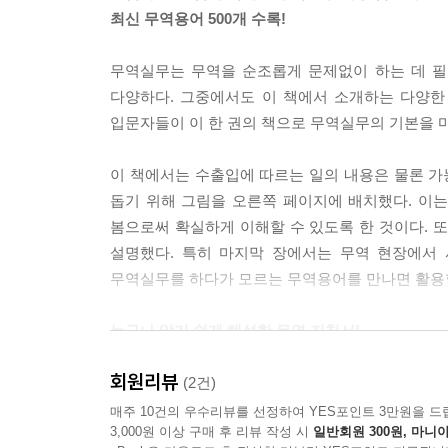
--- p.176
최신 무역용어 500개 수록!
신용장 내용이 계약내용과 다른 부분이 있을 경우에는
무역실무는 무역을 순조롭게 문제없이 하는 데 필
을 확인한 후, 매입 시 신용장원본에 수정분을 첨부
다양하다. 그중에서도 이 책에서 소개하는 다양한
--- p.196
입문자들이 이 한 권의 책으로 무역실무의 기본을 
무역거래는 거래 상대방이 해외에 있기 때문에 상품
이 책에서는 수출입에 따르는 일의 내용은 물론 가
C)이다. 신용장은 수입자의 거래은행이 수출자에
돕기 위해 그림을 오른쪽 페이지에 배치했다. 이는
의뢰하고 대금을 수령한다. 따라서 수출자에게는 대
봄으로써 확실하게 이해할 수 있도록 한 것이다. 또
--- p.213
설명했다. 특히 마지막 장에서는 무역 현장에서
무역실무를 하다가 모르는 무역용어를 만나면 활용할
무역서류는 다양하며 각각의 서류에는 그 역할이 
한다. 서류작성 시 부주의로 생기는 실수는 경우에 
누구나 알기 쉽게 해설한 무역 지침서!
음(B/E)의 금액표기는 수정할 수 없으므로 정확성이
취업, 창업, 해외비즈니스 등 무역 입문자들을 위한
회원리뷰
(2건)
--- p.288
먼저 무역을 처음 시작하는 분들을 위해 어떻게 
매주 10건의 우수리뷰를 선정하여 YES포인트 3만원을 드
3,000원 이상 구매 후 리뷰 작성 시
일반회원 300원, 마니아
관련되는 사람들, 무역실무와 국내거래의 차이 등