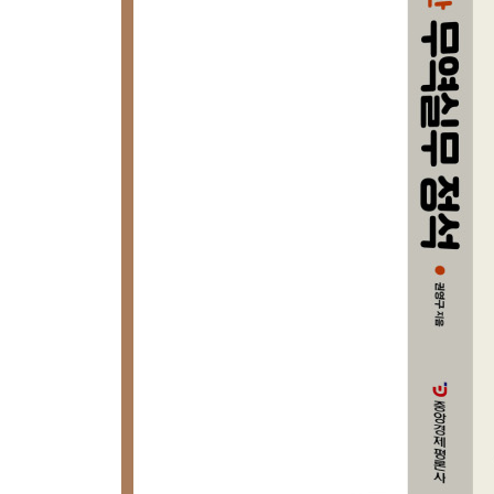
발굴할까｜해외거래처의 신용조사는 어떤 식으로
어떻게 작성할까｜신용장을 수령하면 무엇을 확
유의할 점은 무엇일까｜해상운임은 어떻게 정해
수출통관의 포인트는 무엇인가｜FTA를 이해하고
수출입을 하려면 인코텀즈를 알아야 한다｜웨이빌
컨테이너의 종류를 알아두면 필요할 때 유용하
불가능한 물품도 있다｜수입신용장은 어떻게 개
좌우한다｜관세는 어떻게 정해질까｜수입통관의 
항공운임은 어떻게 정해질까｜항공화물운송장의 기
있나
* 선적·하역에 관한 전문용어
5장 무역실무능력 개발
무역을 하려면 어떻게 어프로치하면 될까｜무역실무
자격시험에는 어떤 것이 있나｜무역실무자에게는 
포인트는 무엇일까｜무역실무를 활용할 수 있는 분