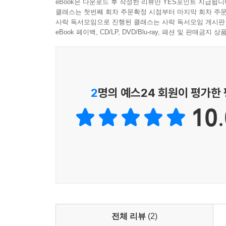
eBook은 다운로드 후 작성한 리뷰만 YES포인트 지급됩니
있도록 수출·수입의 흐름은 물론 각 업무의 흐름과 
클래스는 첫번째 회차 주문확정 시점부터 마지막 회차 주문
해외시장조사부터 신용장을 포함한 대금결제 관련 
사락 독서모임으로 진행된 클래스는 사락 독서모임 게시판
알아야 한다. 따라서 무역을 처음 시작할 때 기
eBook 페이백, CD/LP, DVD/Blu-ray, 패션 및 판매금
무역실무를 할 때 참고가 될 다양한 ‘팁’을 〈
시작하려는 독자들뿐만 아니라 학교나 기업, 이미
독자들의 많은 사랑을 받기에 손색없는 책이다.
2
명의 예스24 회원이 평가한
10.
전체 리뷰
(2)