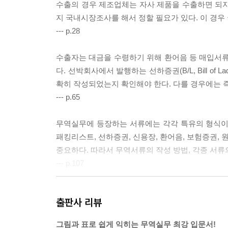
수출의 경우 제조업체는 자사 제품을 수출하면 되지
지 국내시장조사를 해서 정할 필요가 있다. 이 경우
--- p.28
수출자는 대금을 수령하기 위해 환어음 등 매입서
다. 선박회사에서 발행하는 선하증권(B/L, Bill of La
확히 작성되었는지 확인해야 한다. 다를 경우에는 
--- p.65
무역실무에 등장하는 서류에는 각각 특유의 형식이 
패킹리스트, 선하증권, 신용장, 환어음, 보험증권,
중요하다. 따라서 무역서류의 작성 방법, 각종 서류
--- p.107
무역거래는 수출자가 상품을 수입자에게 판매하고
출판사 리뷰
래와 달리 비즈니스 환경이 다른 해외 상대방의 사
인 신용조사가 필요하게 된다.
그림과 표로 쉽게 익히는 무역실무 최강 입문서!