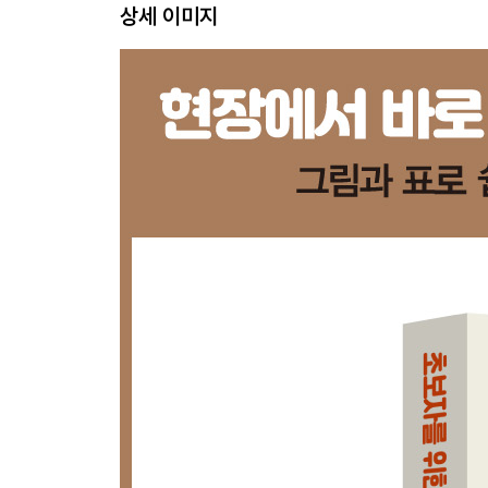
상세 이미지
정정의 흐름은 어떻게 되나｜환어음 매입서류의
수입통관에는 어떤 서류를 준비해야 할까｜수입통
어떻게 되나｜FCL CARGO의 흐름은 어떻게 될까｜
* 소자본 무역업 창업 절차
3장 무역실무 서류
수출입에 따른 서류 이해하기｜신용장을 읽으려면 기
부연 설명｜인보이스(Invoice, 송장)는 어떻게 작성할
무엇일까｜보험증권(Insurance Policy)은 어
작성하기｜원산지증명서(Certificate of Ori
알자｜서류 작성자와 서류의 종류를 이해하자
* 소자본 무역업 창업과 세금
4장 무역실무 포인트
해외시장조사는 어떻게 할까｜현지 인증제도의 확