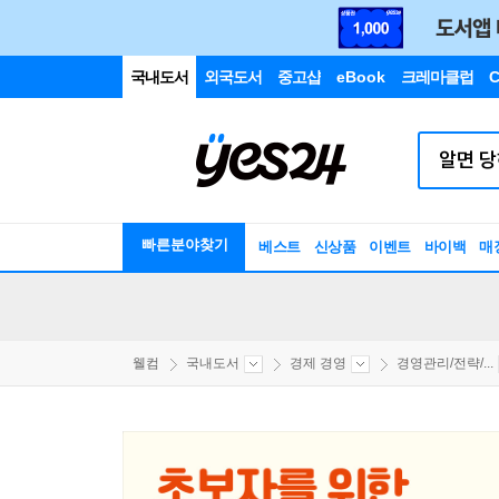
국내도서
외국도서
중고샵
eBook
크레마클럽
C
빠른분야찾기
베스트
신상품
이벤트
바이백
매
웰컴
국내도서
경제 경영
경영관리/전략/...