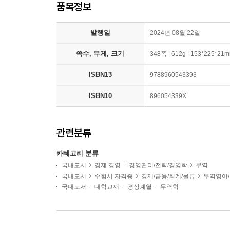
품목정보
발행일
2024년 08월 22일
쪽수, 무게, 크기
348쪽 | 612g | 153*225*21
ISBN13
9788960543393
ISBN10
896054339X
관련분류
카테고리 분류
국내도서
경제 경영
경영관리/전략/경영학
무역
국내도서
수험서 자격증
경제/금융/회계/물류
무역영어
국내도서
대학교재
경상계열
무역학