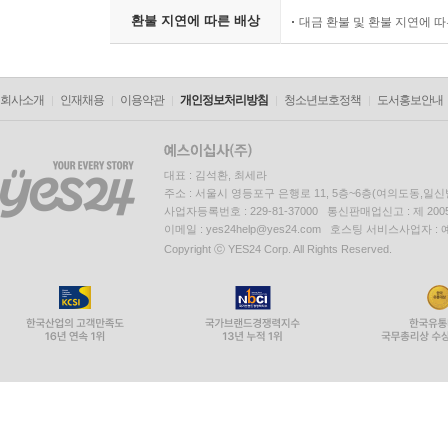
환불 지연에 따른 배상
대금 환불 및 환불 지연에 
회사소개
인재채용
이용약관
개인정보처리방침
청소년보호정책
도서홍보안내
대표 : 김석환, 최세라
주소 : 서울시 영등포구 은행로 11, 5층~6층(여의도동,일신
사업자등록번호 : 229-81-37000 통신판매업신고 : 제 200
이메일 : yes24help@yes24.com 호스팅 서비스사업자 :
Copyright ⓒ YES24 Corp. All Rights Reserved.