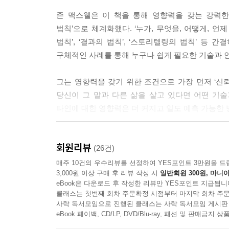
존 맥스웰은 이 책을 통해 영향력을 갖는 강력한
법칙’으로 체계화했다. ‘누가, 무엇을, 어떻게, 언제
법칙’, ‘결과의 법칙’, ‘스토리텔링의 법칙’ 등
구체적인 사례를 통해 누구나 쉽게 필요한 기술과 
그는 영향력을 갖기 위한 조건으로 가장 먼저 ‘신
당신이 그 말과 다른 삶을 살고 있다면 어떤 기
타인에 대한 영향력은 더 커지고 일도 예측 가능한 
이와 관련해 존 맥스웰은 “훌륭한 스피커로서 배
회원리뷰
발전시키기 위한 노력을 게을리해서는 안 된다”라
(26건)
받아들인다. 당신이 전하는 메시지는 바로 당신
매주 10건의 우수리뷰를 선정하여 YES포인트 3만원을 드
3,000원 이상 구매 후 리뷰 작성 시
일반회원 300원, 마니아
가닿지 못한다는 것을 명심하라. 그 메시지가 당신
eBook은 다운로드 후 작성한 리뷰만 YES포인트 지급됩니
바로 당신이 살아온 삶, 그 자체이기 때문이다.
클래스는 첫번째 회차 주문확정 시점부터 마지막 회차 주문
사락 독서모임으로 진행된 클래스는 사락 독서모임 게시판
“다른 사람의 마음을 움직일 수 없다면
eBook 페이백, CD/LP, DVD/Blu-ray, 패션 및 판매금
아무것도 바꿀 수 없다!”