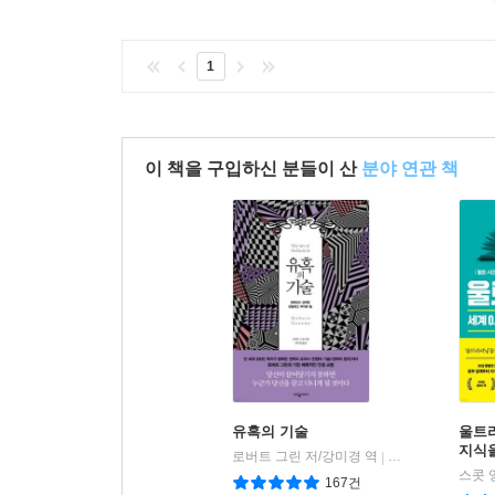
1
이 책을 구입하신 분들이 산
분야 연관 책
유혹의 기술
울트라
지식을
로버트 그린 저/강미경 역
웅진지식하우스
|
스콧 
167건