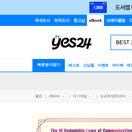
국내도서
외국도서
중고샵
eBook
크레마클럽
C
빠른분야찾기
베스트
신상품
이벤트
바이백
매
웰컴
eBook
자기계발
성공학/경력관리