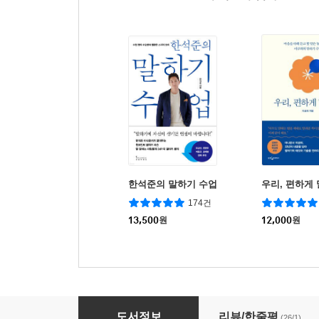
한석준의 말하기 수업
우리, 편하게
174건
13,500
원
12,000
원
존 맥스웰 사람을 움직이는 말의 힘
도서정보
리뷰/한줄평
(26/1)