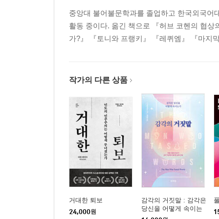
중앙대 불어불문학과를 졸업하고 한국외국어대
활동 중이다. 옮긴 책으로 『허브 코헨의 협상
가?』 『토니와 프랭키』 『레퀴엠』 『마지막
작가의 다른 상품
거대한 퇴보
감각의 거짓말 : 감각은
당신을 어떻게 속이는
24,000
원
1
가