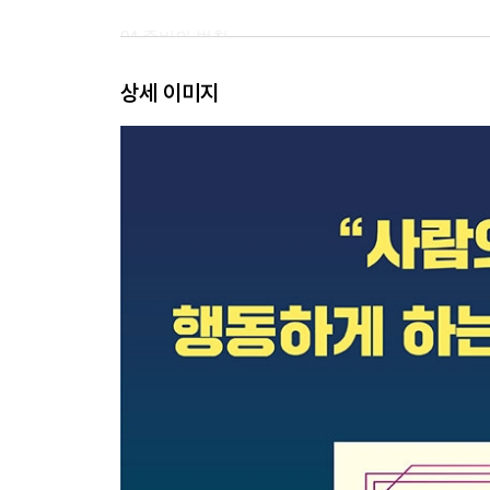
04 준비의 법칙
당신이 갖고 있지 않은 것은 전달할 수도 없다
상세 이미지
05 협력의 법칙
최고의 아이디어는 다른 사람과의 협력을 통해 만
06 콘텐츠의 법칙
가치 있는 것을 말할 때 사람들은 귀 기울이기 시작
제3장 어떻게 말하는가?
07 소통의 법칙
청중이 전부다
08 레버리지의 법칙
좋은 연사는 자신의 강점을 끌어내고 활용한다
09 기대의 법칙
당신이 말하고 싶어 안달이 날 때, 청중도 듣고 싶어
10 간결함의 법칙