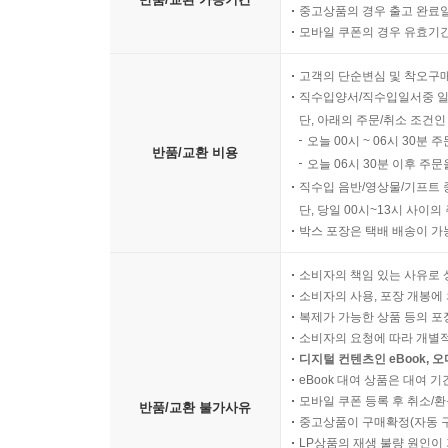
중고상품의 경우 출고 완료일
모바일 쿠폰의 경우 유효기간(
고객의 단순변심 및 착오구
직수입양서/직수입일서중 일
단, 아래의 주문/취소 조건인
오늘 00시 ~ 06시 30분 
반품/교환 비용
오늘 06시 30분 이후 주문
직수입 음반/영상물/기프트 
단, 당일 00시~13시 사이
박스 포장은 택배 배송이 가
소비자의 책임 있는 사유로 
소비자의 사용, 포장 개봉에 
복제가 가능한 상품 등의 포장을 
소비자의 요청에 따라 개별
디지털 컨텐츠인 eBook, 
eBook 대여 상품은 대여 기
모바일 쿠폰 등록 후 취소/환
반품/교환 불가사유
중고상품이 구매확정(자동 
LP상품의 재생 불량 원인이 기