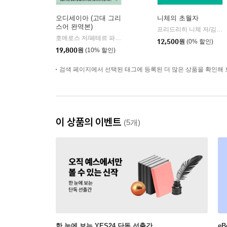
오디세이아 (고대 그리
니체의 초월자
스어 완역본)
프리드리히 니체 저/김철 편역
호메로스 저/페테르 파울 루벤스 그림/박문재 역
현대지성
|
12,500
원
(0% 할인)
19,800
원
(10% 할인)
검색 페이지에서 선택된 태그에 등록된 더 많은 상품을 확인해 
이 상품의 이벤트
(5개)
한 눈에 보는 YES24 단독 선출간
e