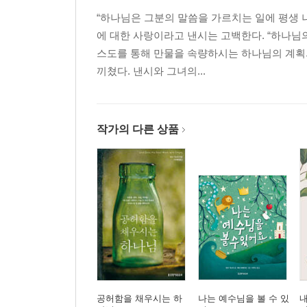
15 하늘의 상급을 소망하기를 기도합니다
“하나님은 그분의 말씀을 가르치는 일에 평생 
16 주님을 기쁘시게 하며 살아가기를 기도합니다
에 대한 사랑이라고 낸시는 고백한다. “하나님
17 삶에 열매가 있기를 기도합니다
스도를 통해 만물을 속량하시는 하나님의 계획의
18 주님을 신뢰하는 믿음을 주시기를 기도합니다
끼쳤다. 낸시와 그녀의...
19 하나님에게 신실하기를 기도합니다
20 모든 순간 하나님을 의지하기를 기도합니다
Part 3. 강건하기를
작가의 다른 상품
21 다른 사람들을 용서할 수 있기를 기도합니다
22 낙심에 굴복하지 않기를 기도합니다
23 하늘의 유업을 기뻐하기를 기도합니다
24 성령님을 느낄 수 있기를 기도합니다
25 예수님에게 영광이 되기를 기도합니다
26 그리스도의 능력이 임하기를 기도합니다
27 안전을 주님에게 맡길 수 있기를 기도합니다
28 예수님에게 영광이 되는 진실한 믿음을 갖기를
공허함을 채우시는 하
나는 예수님을 볼 수 있
내
29 하나님의 뜻이 이루어지기를 기도합니다