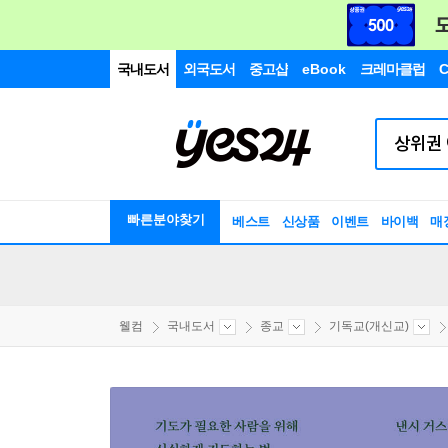
국내도서
외국도서
중고샵
eBook
크레마클럽
C
빠른분야찾기
베스트
신상품
이벤트
바이백
매
웰컴
국내도서
종교
기독교(개신교)