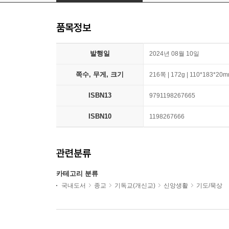
품목정보
발행일
2024년 08월 10일
쪽수, 무게, 크기
216쪽 | 172g | 110*183*20
ISBN13
9791198267665
ISBN10
1198267666
관련분류
카테고리 분류
국내도서
종교
기독교(개신교)
신앙생활
기도/묵상