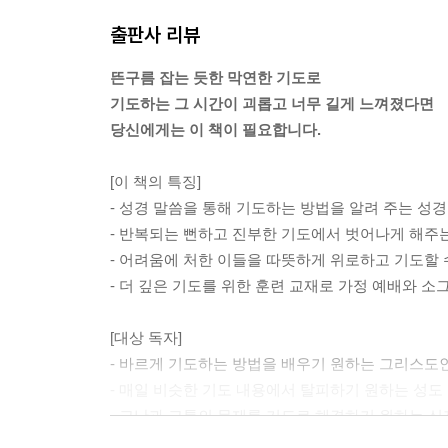
사실, 건강 문제와 관련하여 서로 안부를 묻는 일은
출판사 리뷰
당연하게 여기기 때문이다. 하지만 영적인 건강에 대
있을 때, 우리는 누군가에게 기도해 달라고 요청하지
뜬구름 잡는 듯한 막연한 기도로
니라, 마음의 건강을 위해서도 기도할 수 있어야 한
기도하는 그 시간이 괴롭고 너무 길게 느껴졌다면
수 있어야 한다.
당신에게는 이 책이 필요합니다.
--- p.68~69
[이 책의 특징]
“고난을 만나면 기뻐할 기회로 삼으십시오!” 이 말
- 성경 말씀을 통해 기도하는 방법을 알려 주는 성
는 자신을 발견하게 된다. 지금 우리는 하나님 안으
- 반복되는 뻔하고 진부한 기도에서 벗어나게 해주
는 견고한 믿음을 가진 사람만이 누리게 될 기쁨을 
- 어려움에 처한 이들을 따뜻하게 위로하고 기도할 
--- p.81~82
- 더 깊은 기도를 위한 훈련 교재로 가정 예배와 
하나님의 치유와 회복을 기다리는 것이 매우 힘들게 
[대상 독자]
각한다. 물론 몇 달 혹은 몇 년 동안 기도했는데도
- 바르게 기도하는 방법을 배우기 원하는 그리스도
지니이까”라고 외쳤던 다윗의 기도는 그런 의미에서
- 매일 비슷한 기도 내용에서 탈피하기 원하는 성도
절망적인 마음을 어떻게 표현할 수 있는지 알게 된다
- 고난과 고통의 문제를 기도로 해결하기 원하는 신
--- p.89
- 다른 사람을 위해 기도하는 법을 배우기 원하는 