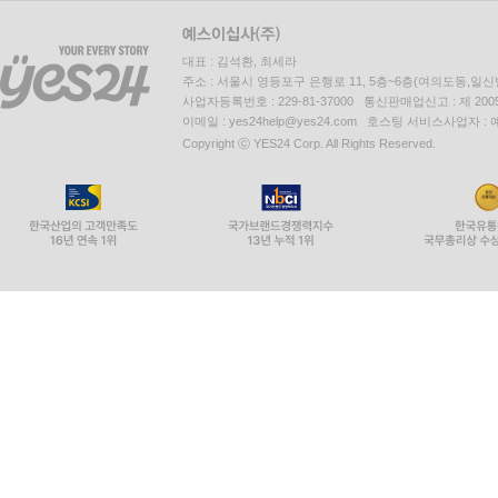
대표 : 김석환, 최세라
주소 : 서울시 영등포구 은행로 11, 5층~6층(여의도동,일신
사업자등록번호 : 229-81-37000 통신판매업신고 : 제 200
이메일 : yes24help@yes24.com 호스팅 서비스사업자 :
Copyright ⓒ YES24 Corp. All Rights Reserved.