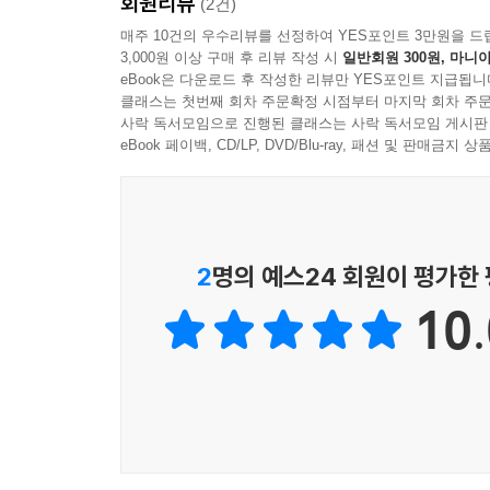
회원리뷰
(2건)
그런데 『무엇을 위해 기도할까』는 실제로 기도할 때
매주 10건의 우수리뷰를 선정하여 YES포인트 3만원을 드
- 스콧 앤더슨 (디자이어링갓(Desiring God) 최고
3,000원 이상 구매 후 리뷰 작성 시
일반회원 300원, 마니아
eBook은 다운로드 후 작성한 리뷰만 YES포인트 지급됩니
이 책에는 기가 막힌 내용들이 담겨 있다. 고통받
클래스는 첫번째 회차 주문확정 시점부터 마지막 회차 주문
사락 독서모임으로 진행된 클래스는 사락 독서모임 게시판
이 책을 주신 하나님에게 감사한다.
eBook 페이백, CD/LP, DVD/Blu-ray, 패션 및 판매금
- 크리스토퍼 애쉬 (《욥기-십자가의 지혜》, 《결혼
하나님의 백성이 해주는 기도는 항상 내게 소중한 선
낸시 거스리가 우리에게 건네 준 이 훌륭하고 실용
드리고, 날마다 그 친구를 위해 어떻게 기도하고 있
2
명의 예스24 회원이 평가한
- 낸시 드모스 월게머스 (《여성들이 믿고 있는 거
10.
낸시 거스리의 『무엇을 위해 기도할까』는 가장 실
자연스럽게 그들을 위해 기도하겠다고 말한다. 그
기도해야 할지 몰라 막막하다. 이 책에서 성경 말
거스리는 우리가 누군가를 위해 기도하는 내용이 하
하나님은 우리에게 하나님이 누구신지, 하나님이 