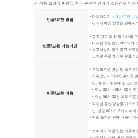
※ 상품 설명에 반품/교환과 관련한 안내가 있는경우 아래 
마이페이지 >
반품/교환 신청
반품/교환 방법
판매자 배송 상품은 판매자와
출고 완료 후 10일 이내의 
디지털 콘텐츠인 eBook의 
반품/교환 가능기간
중고상품의 경우 출고 완료일
모바일 쿠폰의 경우 유효기간(
고객의 단순변심 및 착오구
직수입양서/직수입일서중 일
단, 아래의 주문/취소 조건인
오늘 00시 ~ 06시 30분 
반품/교환 비용
오늘 06시 30분 이후 주문
직수입 음반/영상물/기프트 
단, 당일 00시~13시 사이
박스 포장은 택배 배송이 가
소비자의 책임 있는 사유로 
소비자의 사용, 포장 개봉에 