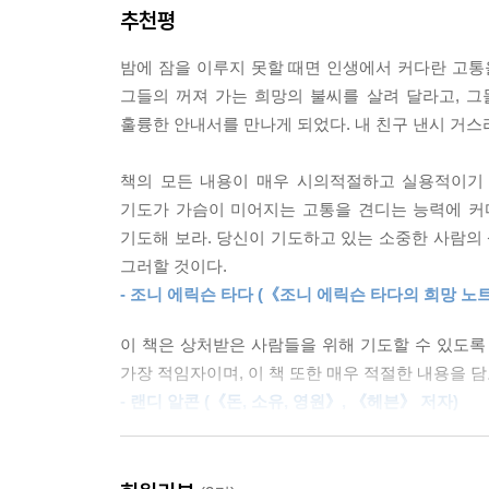
추천평
- 기도의 방법을 쉽게 알려 줄 지침서가 필요한 목
우리를 훈육하시는 이가 아무리 하나님이라 할지라도
고통, 상실감을 가져오기 때문이다. 그러나 하나님
밤에 잠을 이루지 못할 때면 인생에서 커다란 고통
목적이 있다는 확신을 가질 때만이 우리는 그 징계를
그들의 꺼져 가는 희망의 불씨를 살려 달라고, 그
--- p.104
훌륭한 안내서를 만나게 되었다. 내 친구 낸시 거스
기독교는 종종 인간의 삶을 잘 풀리게 하는 종교로
책의 모든 내용이 매우 시의적절하고 실용적이기 
되고 우리가 원하는 대로 응답받는 확신을 갖는 것이
기도가 가슴이 미어지는 고통을 견디는 능력에 커
신과 사랑하는 이들에게 일어난다고 할지라도 예수 
기도해 보라. 당신이 기도하고 있는 소중한 사람의 
--- p.148
그러할 것이다.
- 조니 에릭슨 타다 (《조니 에릭슨 타다의 희망 노
우리는 원하는 것을 기도해서 마침내 얻었을 때 만
원하는 것과 전혀 다른 길로 인도하실 때 온다. 우리
이 책은 상처받은 사람들을 위해 기도할 수 있도록
할 때 비로소 우리는 예수 그리스도만이 우리의 유일
가장 적임자이며, 이 책 또한 매우 적절한 내용을 담
- 랜디 알콘 (《돈, 소유, 영원》, 《헤븐》 저자)
--- p.200
이 독특한 책은 하나님의 백성을 위한 귀한 선물이다
위해 더 효과적이고 구체적이며 성경적으로 기도할 