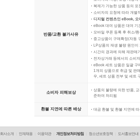
복제가 가능한 상품 등의 포장을 
소비자의 요청에 따라 개별
디지털 컨텐츠인 eBook, 
eBook 대여 상품은 대여 기
모바일 쿠폰 등록 후 취소/환
반품/교환 불가사유
중고상품이 구매확정(자동 
LP상품의 재생 불량 원인이 기
시간의 경과에 의해 재판매가
전자상거래 등에서의 소비자
eBook 세트 상품은 일괄 
1개의 상품으로 취급 및 판매
우, 세트 상품 전부 및 세트
상품의 불량에 의한 반품, 교
소비자 피해보상
준하여 처리됨
환불 지연에 따른 배상
대금 환불 및 환불 지연에 
회사소개
인재채용
이용약관
개인정보처리방침
청소년보호정책
도서홍보안내