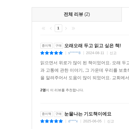
하는지 말씀하셨다. 우리는 이 책에서 이러한 내용을
타락한 세상에서 고통받는 삶을 헤쳐 나가는 사람들과
전체 리뷰
(2)
- 폴 트립 (《완벽한 부모는 없다》, 《교리와 삶은
1
오래오래 두고 읽고 싶은 책!
종이책
구매
s******8
2024-08-11
신고
|
|
|
읽으면서 위로가 많이 된 책이었어요. 오래 두
과 고통에 관한 이야기, 그 가운데 우리를 보
을 알려주어서 도움이 많이 되었어요. 교회에서도
2명
이 이 리뷰를 추천합니다.
눈물나는 기도책이에요
종이책
구매
d****x
2025-06-05
신고
|
|
|