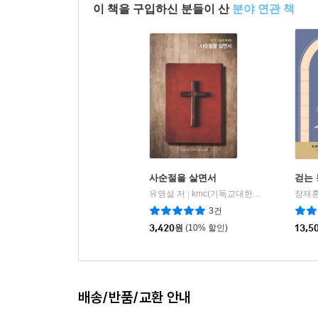
이 책을 구입하신 분들이 산
분야 연관 책
사순절을 살면서
걷는 
유영설 저
kmc(기독교대한감리회)
장재훈
|
3건
3,420
원
(10% 할인)
13,5
배송/반품/교환 안내