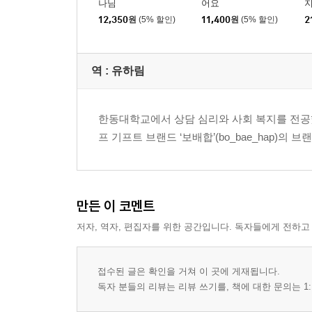
나님
어요
지
30 늘 보호하고 계심을 알게 되기를 기도합니다
12,350
원
(5% 할인)
11,400
원
(5% 할인)
2
Part 4. 간구하노라
역 :
유하림
31 고통에 대한 영원한 관점을 주시기를 기도합니
32 하나님의 사랑을 깨닫게 되기를 기도합니다
한동대학교에서 상담 심리와 사회 복지를 전공했다.
33 어둠 속에서도 함께하시는 하나님을 알게 되기
프 기프트 브랜드 ‘보배합’(bo_bae_hap)
34 보이지 않는 것에 시선을 고정할 수 있기를 기
35 하나님이 당신의 삶에 대한 계획을 이루시기를
36 모든 염려를 하나님에게 맡기길 기도합니다
37 자족하는 비결을 배우기를 기도합니다
만든 이 코멘트
38 그리스도의 재림을 간절히 소망하기를 기도합
저자, 역자, 편집자를 위한 공간입니다. 독자들에게 전하고
39 주님의 신실하심을 잊지 않기를 기도합니다
40 평생 기쁨으로 노래하기를 기도합니다
접수된 글은 확인을 거쳐 이 곳에 게재됩니다.
독자 분들의 리뷰는 리뷰 쓰기를, 책에 대한 문의는 1: