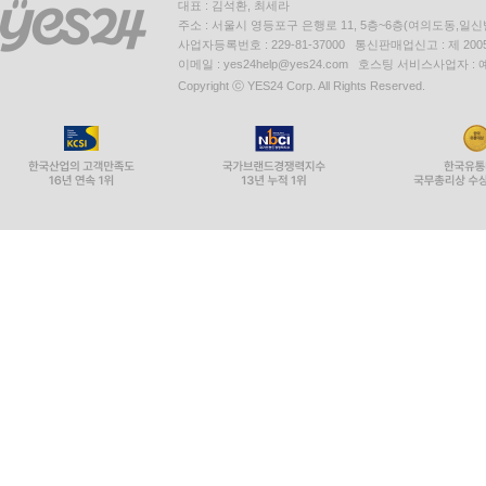
대표 : 김석환, 최세라
주소 : 서울시 영등포구 은행로 11, 5층~6층(여의도동,일신
사업자등록번호 : 229-81-37000 통신판매업신고 : 제 200
이메일 : yes24help@yes24.com 호스팅 서비스사업자 :
Copyright ⓒ YES24 Corp. All Rights Reserved.