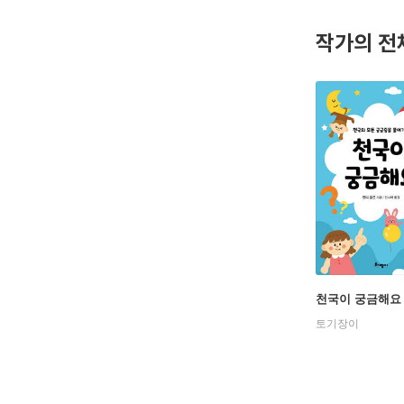
그는 19
스턴 신학
작가의 전
그는 <뉴
『천국 보
(규장) 등
그는 EPM
포커스 온 더
주목받는 
그는 아내
지내는 시
천국이 궁금해요
토기장이