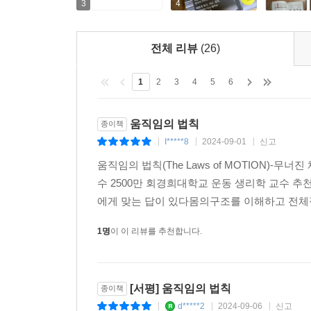
3
4
추천평
강직성 척추염으로 인한 통증으로 12년 동안 힘든 
전체 리뷰
(26)
어떤 통증을 일으키는지, 통증을 없애기 위해서는
주셨습니다. 그리고 체득할 수 있는 방법을 가르쳐
1
2
3
4
5
6
사소해 보이지만 통증을 유발할 수 있는 자신의 잘
움직임의 법칙
종이책
단단히 다져준 내용들이 책으로 나와 정말 기쁩니다.
I*****8
2024-09-01
신고
|
|
|
자신의 삶을 살아갈 수 있길 바랍니다.
움직임의 법칙(The Laws of MOTION)
- 공민정(대학원생)
수 2500만 회경희대학교 운동 생리학 교수 추
에게 맞는 답이 있다몸의구조를 이해하고 전체적
원인을 알 수 없는 허리 통증을 고치기 위해 여러
있다. 저자는 풍부한 경험과 이론을 겸비한 이 분
1명
이 이 리뷰를 추천합니다.
발생 원인을 꿰뚫고 있을 뿐 아니라 그 원인을 해
한번 일어설 수 있기를 기대한다.
- 장재석(수험생)
[서평] 움직임의 법칙
종이책
d*****2
2024-09-06
신고
|
|
|