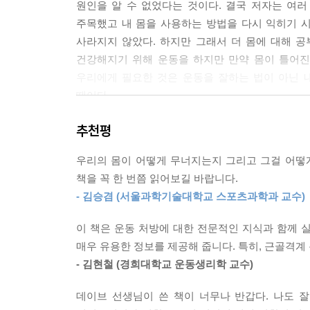
원인을 알 수 없었다는 것이다. 결국 저자는 여
--- 「법칙 16_무릎이 과신전되는 이유, 무릎은 
주목했고 내 몸을 사용하는 방법을 다시 익히기 시
사라지지 않았다. 하지만 그래서 더 몸에 대해 공
나선선이라는 근막이 우리 몸을 감싸고 있으며, 이를
건강해지기 위해 운동을 하지만 만약 몸이 틀어진
손을 들어 갈비뼈에 두고 골반 아래까지 쭉 쓸어보
우리에게 필요한 것은 운동을 잘하는 법이 아닌 내
떨어지지만 손쉽게 따라 할 수 있습니다. 어느 쪽
때이다.
쪽으로 툭 튀어나오고 반대쪽은 안으로 쏙 들어가 
가 틀어진 적은 없는지 살펴보는 것도 하나의 방법
추천평
“골반이 틀어졌다면 골반만 교정하면 될까?”
--- 「법칙 25_골반이 틀어진 채로 걷는다는 것」 
100여 컷의 일러스트와 함께 보는 내 몸 사용 설명
우리의 몸이 어떻게 무너지는지 그리고 그걸 어떻게
견갑골은 흉추에 있는 2번 갈비뼈와 7번 갈비뼈 사
책을 꼭 한 번쯤 읽어보길 바랍니다.
오다리라면 무릎만 교정하면 될까? 한쪽 발목이 
위해서는 견갑골의 안정성이 중요하죠. 하지만 만약
- 김승겸 (서울과학기술대학교 스포츠과학과 교수)
동대학교 대학원에서 스포츠마케팅을 전공한 후 
굽으면 견갑골 사이의 공간은 척추를 중심으로 벌어
맞췄다. 무릎과 발목에 생긴 이상의 원인이 골반의 
갑이 앞쪽으로 말린 형태가 됩니다. 우리는 이것을 
이 책은 운동 처방에 대한 전문적인 지식과 함께 
--- 「법칙 35_벼는 익을수록 고개를 숙이고, 등
매우 유용한 정보를 제공해 줍니다. 특히, 근골격계
저자는 우리 몸의 유기성을 쉽게 이해할 수 있도록
- 김현철 (경희대학교 운동생리학 교수)
골반, 허리, 등/어깨까지 차근히 올라오며 우리 몸
올바르게 걷는 방법은 이 원리를 바탕으로 골반을 회
방안을 모색할 수 있도록 바로 따라 할 수 있는 
데이브 선생님이 쓴 책이 너무나 반갑다. 나도 잘
나와야 하죠. 그리고 이때 상체의 움직임은 오히려 