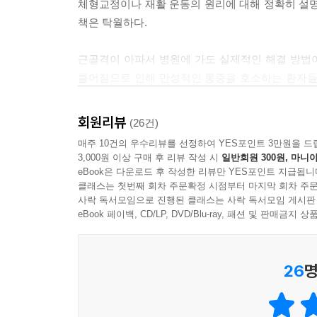
상세히 담아내고, 100여 컷의 일러스트를 더해 이해
체형교정이나 재활 운동의 원리에 대해 정확히 설명하
골반과 몸통이 움직이는 방향은 서로 반대로 작용하
책은 탁월하다.
수 있습니다. 이 움직임이 바르게 일어나려면 움직
이 책은 단순한 해부학 지침서가 아니다. 정강이가
몸의 본질을 이해하는 데 도움을 주는 내 몸 사용 
--- 「Q4_걷는 자세도 중요하다는데 잘 걷고 있는 걸까요?
근골격이 아파서 병원에 가도 실제적인 해결 방법이
찾을 수 있도록 도와주는 건강 기본서가 되어 줄 것
틀어짐으로 인해 만성적인 통증을 호소하는 환자들
느끼는 모든 분께 이 책을 권하고 싶다.
의사, 물리치료사부터 대학원생, 수험생의 찬사!
- 김윤영 (가천대 길병원 외과 교수)
회원리뷰
(26건)
1세대와 2세대 체형 교정 전문가의
매주 10건의 우수리뷰를 선정하여 YES포인트 3만원을 드
어렸을 때부터 습관이 된 엎드려 공부하는 자세로 
실전에서 증명된 체형 교정 가이드
3,000원 이상 구매 후 리뷰 작성 시
일반회원 300원, 마니아
데이브 님을 만나 편한 자세가 아닌 몸을 바르게 쓰는
eBook은 다운로드 후 작성한 리뷰만 YES포인트 지급됩니
우리 몸은 이론으로만 단언할 수 없는 부분이 분명히
클래스는 첫번째 회차 주문확정 시점부터 마지막 회차 주문
사락 독서모임으로 진행된 클래스는 사락 독서모임 게시판
데이브 님이 라이브 방송에서 하신 ‘정신력과 육체
이상 활발히 활동한 아버지의 경험을 이어받아 10
eBook 페이백, CD/LP, DVD/Blu-ray, 패션 및 판매금
균형'을 잊고 사는 사람들에게 몸을 바르게 사용하
소중한 책입니다. 기본부터 몸을 바르게 사용하는 법
회복력이 빠른 10대의 몸과 움직임부터 조심해야 하
- 박시현 (물리치료사)
다양한 상황은 저자의 데이터가 되어 줬고, 저자는 
26
명
저자는 이를 바탕으로 이론을 발전시키고 실천법
수업을 들은 의사, 물리치료사부터 대학원생, 수험