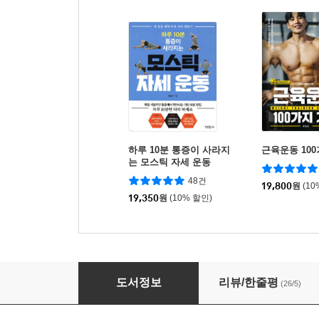
하루 10분 통증이 사라지
근육운동 10
는 모스틱 자세 운동
48건
19,800
원
(10
19,350
원
(10% 할인)
움직임의 법칙
도서정보
리뷰/한줄평
(26/5)