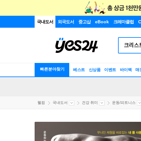
국내도서
외국도서
중고샵
eBook
크레마클럽
C
빠른분야찾기
베스트
신상품
이벤트
바이백
매
웰컴
국내도서
건강 취미
운동/피트니스