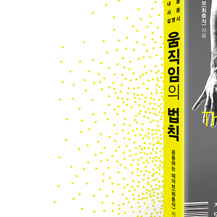
6장 등과 어깨만 제대로 펴도 체형이 달라진다
35 벼는 익을수록 고개를 숙이고, 등과 어깨는 굳
36 말린 어깨 제대로 펴는 법
37 척추 균형, 상하좌우뿐만 아니라 회전력도 중요
38 어깨 운동할 때 '딱' 소리가 난다면
39 일자 쇄골, 미용과 건강 사이
40 가방을 한쪽으로 메지 말라고 하는 진짜 이유
41 고개를 숙일수록 목의 부담은 늘어난다
7장 내 몸에 대해 알고 싶은 사소한 질문 TOP 8
Q1 별다른 통증이나 불편함이 없는데 체형교정이 
Q2 짝다리를 짚으면 몸이 틀어지나요?
Q3 체형 교정을 하면 키가 커질 수 있겠죠?
Q4 걷는 자세도 중요하다는데 잘 걷고 있는 걸까요
Q5 걸을 때는 어디에 힘을 줘야 하나요?
Q6 스트레칭을 하면 오히려 몸이 굳는 것 같은데 왜
Q7 체형이 틀어졌을 때 무거운 웨이트 운동을 하면