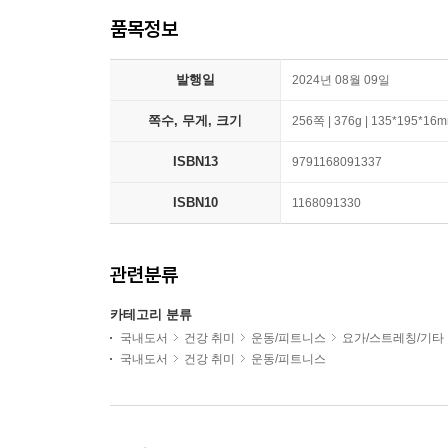
품목정보
발행일
2024년 08월 09일
쪽수, 무게, 크기
256쪽 | 376g | 135*195*16
ISBN13
9791168091337
ISBN10
1168091330
관련분류
카테고리 분류
국내도서
건강 취미
운동/피트니스
요가/스트레칭/기타
국내도서
건강 취미
운동/피트니스