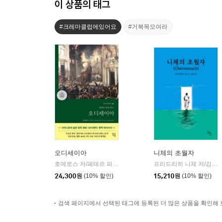
이 상품의 태그
#크레마클럽에있어요
#거북목모여라
오디세이아
니체의 초월자
호메로스 저/페테르 파울 루벤스 그림/박문재 역
현대지성
프리드리히 니체 저/김철 편역
|
24,300
원
(10% 할인)
15,210
원
(10% 할인)
검색 페이지에서 선택된 태그에 등록된 더 많은 상품을 확인해 