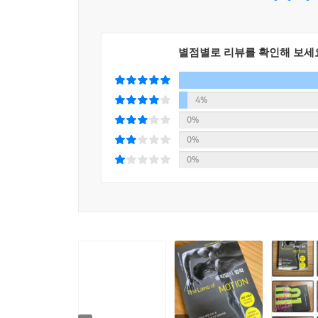
계기가 되었다고 찬사를 남기며 이론과 현장이 조
몸의 본질을 찾는 노하우를 느껴볼 수 있을 것이다.
별점별로 리뷰를 확인해 보세
“체형 교정에도 유효기간이 있다!”
누적 조회수 2800만회,
4%
28만 구독자가 인정한 지속 가능한 본질 운동법
0%
0%
‘운동’이 레드오션 중에서도 레드오션이 된 것은 
0%
영상을 통해 누적 조회수 약 2800만 회를 기록하
사람들이 궁금해하고 원하는 지점을 정확히 파
구독자들과 소통해 온 저자는 사람들이 원하는 건 ‘쉽
또한 저자는 우리 몸이 한순간에 만들어지지 않듯
저자는 발바닥을 오므렸다가 펴는 법, 발가락을 벌
엎드려서 골반을 풀어주는 법 등 간단하고 실천 가
운동법은 이 책에 고스란히 담겨있다. 책을 읽으며 책