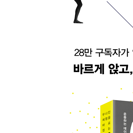
21 고관절이 제대로 움직이지 못할 때
22 고관절에서 소리가 나는 두 가지 이유
23 골반을 불편하게 하는 자세들, 사소한 습관부터
24 몸통을 감싼 나선선, 틀어짐의 구조를 이해하라
25 골반이 틀어진 채로 걷는다는 것
26 운동할 때 엉덩이 자극이 느껴지지 않는다면 이
5장 몸의 중심을 잡아줄 기둥, 허리
27 33개의 척추뼈를 잘 맞춰 튼튼한 기둥을 세워라
28 윗배와 아랫배, 뱃살이 찌는 부위가 다른 이유는
29 틀어진 자세는 운동 효과 대신 통증을 부른다
30 복근은 하나가 아닌 네 가지 근육으로 구성된다
31 걷기만 잘해도 복근이 좋아진다
32 힘은 배에 줬는데 허리가 아프다면
33 발끝이 저린 건 혈액순환이 아니라 허리 때문이
34 허리 근육도 계절을 탄다