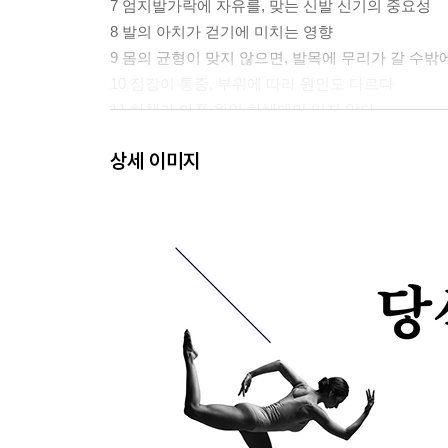
7 엄지발가락에 자유를, 맞는 신발 신기의 중요성
8 발의 아치가 걷기에 미치는 영향
9 몸의 균형이 맞지 않으면, 발목에 무리가 갈 수밖
10 정강이 통증, 부위에 따라 원인도 다르다
11 하체가 아픈 원인 하체에만 있지 않다
12 걸음걸이는 신발 밑창에 묻어난다
상세 이미지
13 제대로 걷기에는 알맞은 준비물이 필요하다
3장 우리 몸을 지탱하는 버팀목, 무릎
14 무릎 고쳐 쓰고 다시 쓰기, 빠르면 빠를수록 좋다
15 걷거나 뛸 때 아프면 일단 멈춰라
16 무릎이 과신전되는 이유, 무릎은 골반과 함께 
17 오다리에도 종류가 있다
18 무릎살, 살이 아닌 혈액순환이 문제다
19 자세를 바로잡고 싶다면 한 시간에 한 번은 일
4장 골반의 유연성이 체형을 결정한다
20 고관절의 운동성은 세 가지 방향으로 구분된다