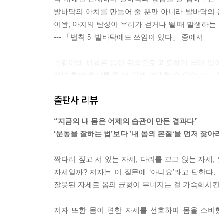
발바닥의 아치를 만들어 줄 뿐만 아니라 발바닥의
이완, 아치의 탄성이 우리가 걷거나 뛸 때 발생하는
--- 「법칙 5_발바닥에도 쓰임이 있다」 중에서
스웨이백 체형은 등이 뒤쪽으로 과도하게 굽어 있
하면 힘의 원리를 좀 더 쉽게 이해할 수 있습니다
됩니다. 그리고 그 힘에 끌려가지 않기 위해 우리는 
출판사 리뷰
티는 손잡이 부분은 우리의 발과 종아리입니다.
--- 「법칙 11_하체가 아픈 원인은 하체에만 있지 
“지금의 내 몸은 어제의 습관이 만든 결과다”
‘운동을 잘하는 법’보다 ’내 몸의 본질‘을 먼저 찾아
무릎 과신전은 왜 일어나는 것일까요? 그 원인은 골
사가 일어날 수 있다고 말씀드렸습니다. 반대로 의자
짝다리 짚고 서 있는 자세, 다리를 꼬고 앉는 자세,
니다. 이를 골반 전방경사라고 합니다.
자세일까? 저자는 이 질문에 ‘아니요’라고 답한다
잘못된 자세로 몸의 균형이 무너지는 걸 가속화시킨
무릎이 과신전되는 과정을 살펴보면 먼저 골반이 
안쪽으로 회전하기 시작하면 무릎도 함께 우리 몸
저자 또한 몸이 편한 자세를 선호하며 몸을 소비
로 과하게 펴지게 되는 것이죠.