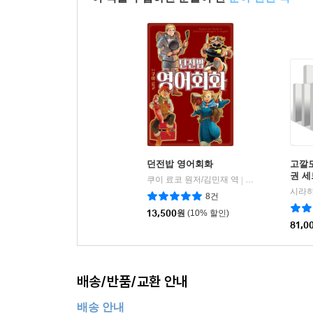
이 책을 구입하신 분들이 산
분야 연관 책
던전밥 영어회화
고깔모
권 세
쿠이 료코 원저/김민재 역
소미미디어
|
시라하
8건
13,500
원
(10% 할인)
81,0
배송/반품/교환 안내