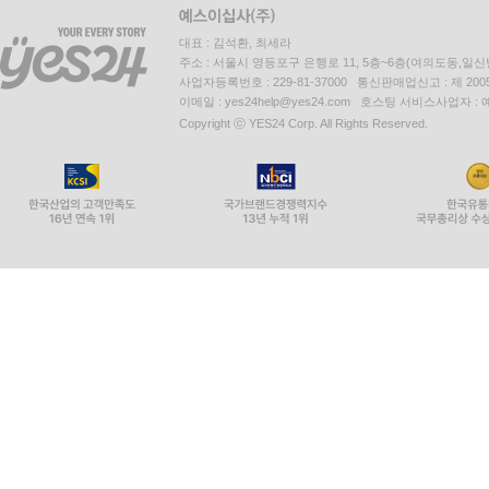
대표 : 김석환, 최세라
주소 : 서울시 영등포구 은행로 11, 5층~6층(여의도동,일신
사업자등록번호 : 229-81-37000 통신판매업신고 : 제 200
이메일 : yes24help@yes24.com 호스팅 서비스사업자 :
Copyright ⓒ YES24 Corp. All Rights Reserved.