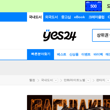
국내도서
외국도서
중고샵
eBook
크레마클럽
C
빠른분야찾기
베스트
신상품
이벤트
바이백
매
웰컴
국내도서
만화/라이트노벨
판타지