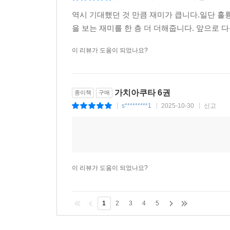
b*******8
2025-11-26
신고
|
|
|
역시 기대했던 것 만큼 재미가 큽니다.일단 훌
을 보는 재미를 한 층 더 더해줍니다. 앞으로
이 리뷰가 도움이 되었나요?
가치아쿠타 6권
종이책
구매
s*********1
2025-10-30
신고
|
|
|
이 리뷰가 도움이 되었나요?
1
2
3
4
5