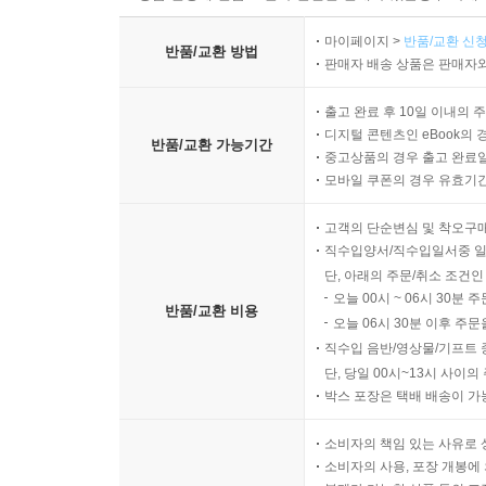
※ 상품 설명에 반품/교환과 관련한 안내가 있는경우 아래 
마이페이지 >
반품/교환 신청
반품/교환 방법
판매자 배송 상품은 판매자와
출고 완료 후 10일 이내의 
디지털 콘텐츠인 eBook의 
반품/교환 가능기간
중고상품의 경우 출고 완료일
모바일 쿠폰의 경우 유효기간(
고객의 단순변심 및 착오구
직수입양서/직수입일서중 일
단, 아래의 주문/취소 조건인
오늘 00시 ~ 06시 30분 
반품/교환 비용
오늘 06시 30분 이후 주문
직수입 음반/영상물/기프트 
단, 당일 00시~13시 사이
박스 포장은 택배 배송이 가
소비자의 책임 있는 사유로 