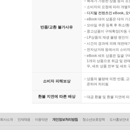
소비자의 사용, 포장 개봉에 
복제가 가능한 상품 등의 포장을 
소비자의 요청에 따라 개별
디지털 컨텐츠인 eBook, 
eBook 대여 상품은 대여 기
모바일 쿠폰 등록 후 취소/환
반품/교환 불가사유
중고상품이 구매확정(자동 
LP상품의 재생 불량 원인이 기
시간의 경과에 의해 재판매가
전자상거래 등에서의 소비자
eBook 세트 상품은 일괄 
1개의 상품으로 취급 및 판매
우, 세트 상품 전부 및 세트
상품의 불량에 의한 반품, 교
소비자 피해보상
준하여 처리됨
환불 지연에 따른 배상
대금 환불 및 환불 지연에 
회사소개
인재채용
이용약관
개인정보처리방침
청소년보호정책
도서홍보안내