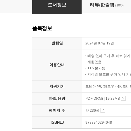
착! 붙는 태국어 독학 첫걸음
도서정보
리뷰/한줄평
(10/0)
품목정보
발행일
2024년 07월 19일
배송 없이 구매 후 바로 읽
제한없음
이용안내
TTS 불가능
저작권 보호를 위해 인쇄 기
지원기기
크레마 /PC(윈도우 - 4K 모
파일/용량
PDF(DRM) | 19.32MB
페이지 수
약 236쪽
ISBN13
9788940294048