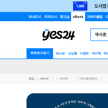
국내도서
외국도서
중고샵
eBook
크레마클럽
C
빠른분야찾기
베스트
신상품
이벤트
바이백
매
웰컴
eBook
외국어
기타 동양언어