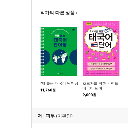
작가의 다른 상품
착! 붙는 태국어 단어장
초보자를 위한 컴팩트
태국어 단어
11,760
원
9,000
원
저 :
피무
(이환민)