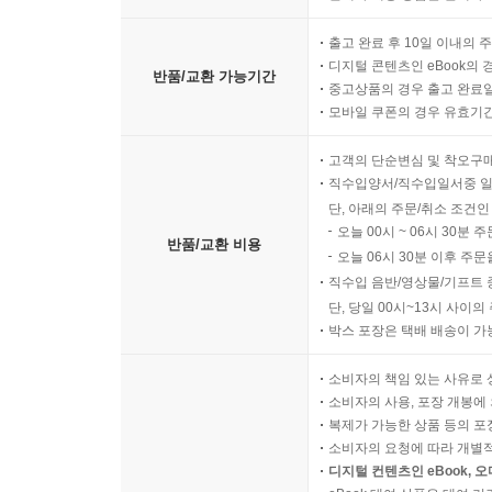
출고 완료 후 10일 이내의 
디지털 콘텐츠인 eBook의 
반품/교환 가능기간
중고상품의 경우 출고 완료일
모바일 쿠폰의 경우 유효기간(
고객의 단순변심 및 착오구
직수입양서/직수입일서중 일
단, 아래의 주문/취소 조건인
오늘 00시 ~ 06시 30분 
반품/교환 비용
오늘 06시 30분 이후 주문
직수입 음반/영상물/기프트 
단, 당일 00시~13시 사이
박스 포장은 택배 배송이 가
소비자의 책임 있는 사유로 
소비자의 사용, 포장 개봉에 
복제가 가능한 상품 등의 포장을 
소비자의 요청에 따라 개별
디지털 컨텐츠인 eBook, 