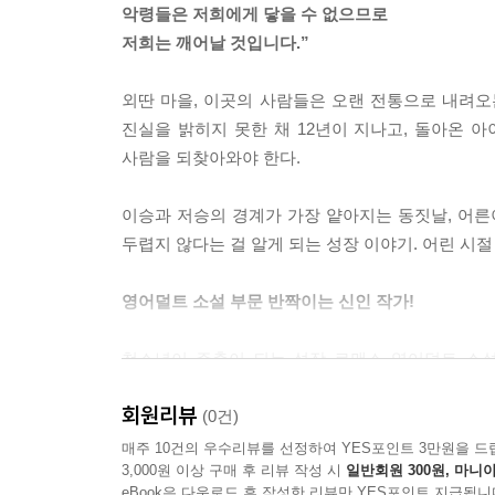
악령들은 저희에게 닿을 수 없으므로
--- p.91
저희는 깨어날 것입니다.”
그 형체는 사라졌다. 아마 그녀의 몸과 하나가 된 
외딴 마을, 이곳의 사람들은 오랜 전통으로 내려오는
자 곧바로 정신없이 기침이 나왔다. 질식할 것 같
진실을 밝히지 못한 채 12년이 지나고, 돌아온 
았다. 기침이 너무 심해서 구역질이 나기 시작했다.
사람을 되찾아와야 한다.
놓여 있었다. 회색빛의 끈적끈적한 나방. 나방은 죽
--- p.155
이승과 저승의 경계가 가장 얕아지는 동짓날, 어른이
두렵지 않다는 걸 알게 되는 성장 이야기. 어린 시절
이게 끝이라고 생각했다. 그녀는 그들에게 당했고, 여
오고 있었다. 누군가 얼음장처럼 차가운 물을 퍼부
영어덜트 소설 부문 반짝이는 신인 작가!
게 뛰고 있었다. 떨리는 손가락으로 잠옷 바지를 걷어
떻게 일어났는지 알 수 없었지만, 악몽은 현실이었다
청소년이 주축이 되는 성장 로맨스 영어덜트 소설. 이 책의
--- p.194
문학재단 ‘Reading Changes You’에서 영
회원리뷰
아이들의 순수하고도 애처로운 시선으로 어른들이 
(0건)
소냐는 자신이 여전히 악몽에 갇혀있는 것 같았다. 
간절한 소원은 무엇일까? 그 바람은 어디서부터 
매주 10건의 우수리뷰를 선정하여 YES포인트 3만원을 드
저희에게 닿을 수 없으므로 저희는 깨어날 것입니다.
3,000원 이상 구매 후 리뷰 작성 시
일반회원 300원, 마니아
섬세한 변화를 함께 따라가 보자.
녀는 터져 나오는 비명을 간신히 참았다.
eBook은 다운로드 후 작성한 리뷰만 YES포인트 지급됩니