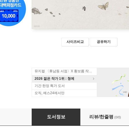
사이즈비교
공유하기
뮤지컬 〈휴남동 서점〉X 황보름 작가 북토크
2026 젊은 작가 1위 : 청예
기간 한정 특가 도서
오직, 예스24에서만
밤이 길었던 날 (큰글자도서)
도서정보
리뷰/한줄평
(0/0)