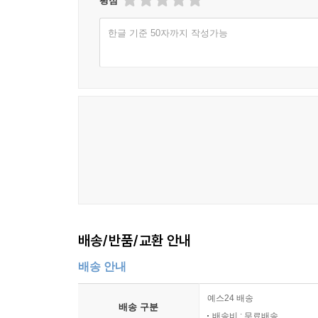
진행되는 전개 방식에 작품을 속도감 있게 감상할 수
평점
엄마는 아무 말이 없었다.
--- p.431
한글 기준 50자까지 작성가능
어린 시절 아스트리드는 잠들기가 두려웠다. 악몽이
다. 그 어떤 것도 보이는 것만큼 무섭지 않다는 사
--- p.432
배송/반품/교환 안내
배송 안내
예스24 배송
배송 구분
배송비 : 무료배송