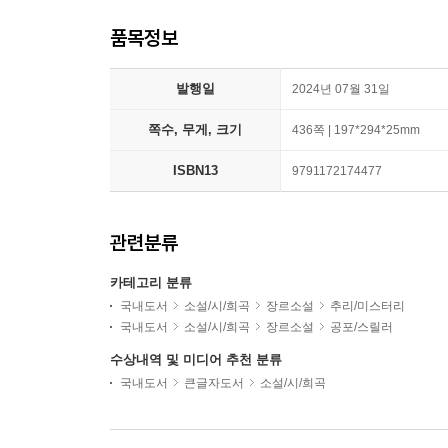
품목정보
발행일
2024년 07월 31일
쪽수, 무게, 크기
436쪽 | 197*294*25mm
ISBN13
9791172174477
관련분류
카테고리 분류
국내도서
소설/시/희곡
장르소설
추리/미스터리
국내도서
소설/시/희곡
장르소설
공포/스릴러
수상내역 및 미디어 추천 분류
국내도서
큰글자도서
소설/시/희곡