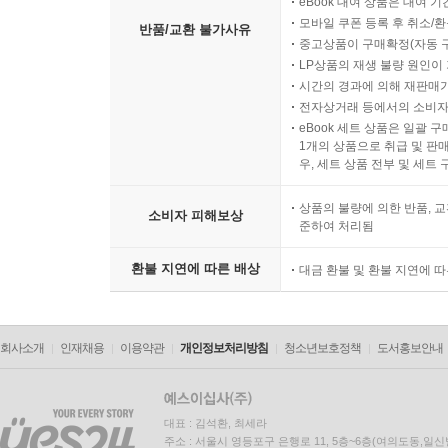
eBook 대여 상품은 대여 기
모바일 쿠폰 등록 후 취소/환
반품/교환 불가사유
중고상품이 구매확정(자동 
LP상품의 재생 불량 원인이 기
시간의 경과에 의해 재판매가
전자상거래 등에서의 소비자
eBook 세트 상품은 일괄 
1개의 상품으로 취급 및 판매
우, 세트 상품 전부 및 세트
상품의 불량에 의한 반품, 교
소비자 피해보상
준하여 처리됨
환불 지연에 따른 배상
대금 환불 및 환불 지연에 
회사소개
인재채용
이용약관
개인정보처리방침
청소년보호정책
도서홍보안내
대표 : 김석환, 최세라
주소 : 서울시 영등포구 은행로 11, 5층~6층(여의도동,일신