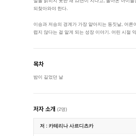
실을 밝히지 못한 채 12년이 지나고, 돌아온 아이
되찾아와야 한다.
이승과 저승의 경계가 가장 얕아지는 동짓날, 어른이 
렵지 않다는 걸 알게 되는 성장 이야기. 어린 시절 
목차
밤이 길었던 날
저자 소개
(2명)
저 :
카테리나 사르디츠카