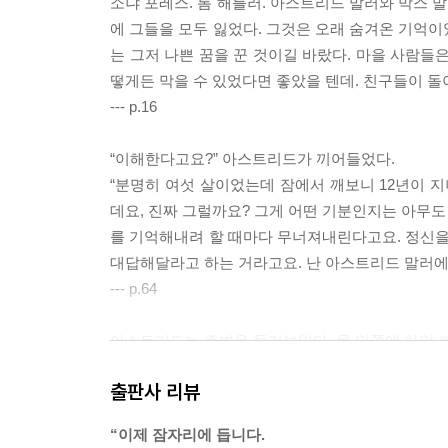
소냐 포레스. 톰 해틀러. 아스트리드 말러와 막스 
에 그들을 모두 잃었다. 그것은 오래 숨겨온 기억이
는 그저 나쁜 꿈을 꾼 것이길 바랐다. 마을 사람들은
떻게든 막을 수 있었다면 좋았을 텐데. 친구들이 돌아
--- p.16
“이해한다고요?” 아스트리드가 끼어들었다.
“분명히 여섯 살이었는데 잠에서 깨보니 12년이 
데요, 진짜 그럴까요? 그게 어떤 기분인지는 아무도
를 기억해내려 할 때마다 무너져내린다고요. 정신을
대답해달라고 하는 거라고요. 난 아스트리드 말러에 
--- p.64
아스트리드는 주변을 둘러보았다. 문 안쪽에 하얀 분
했다. 하지만 그 표시들은 키 작은 어린아이들의 손
출판사 리뷰
트리드는 그것들이 오래된 수호의 상징이라는 것을 
‘이제 잠자리에 듭니다. 악령들은 저희에게 닿을 수
“이제 잠자리에 듭니다.
아스트리드는 매일 밤 잠자리에 들기 전 하던 기도