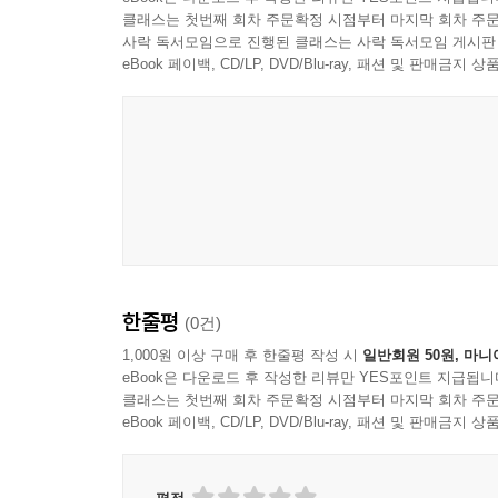
--- p.361
클래스는 첫번째 회차 주문확정 시점부터 마지막 회차 주문
휘몰아치는 감정의 소용돌이,
사락 독서모임으로 진행된 클래스는 사락 독서모임 게시판
모든 성장 과정은 일종의 미스터리
eBook 페이백, CD/LP, DVD/Blu-ray, 패션 및 판매금
그 순간 아스트리드는 맹인 노파의 말을 기억해냈다
“드물긴 하지만 아기 머리가 막에 싸여서 나오는 경
여섯 살의 나이에 실종된 아이들은 어느 날 갑자기
어.” 발레리아가 설명했다. “보통 출산 도중에 그 
기억하지 못해 많은 혼란을 느낀다. 돌아온 고향에
아이는 초자연적인 힘을 가질 운명이라고들 말해. 어
주문까지… 사람들은 보이는 것을 믿지만, 보이지 
지만 아스트리드는 한 가지 생각밖에 할 수 없었다. 
아이들은 자신을 굳건히 지킬 수 있을까? 악몽 
--- p.376
해결하기 위해 다시 악몽으로 들어가는 선택을 하는
시절도 자연스레 떠올릴 수 있다.
“저게 뭔 것 같아?” 도라가 긴장한 듯 물었다. “유령?
“잠자는 것들.” 아스트리드는 자신이 추측한 내용을 
한줄평
(0건)
그 어떤 것도, 보이는 것만큼 무섭지 않다!
“저것들이 단지 꿈을 꾸고 있는 거라고?” 도라가 놀
1,000원 이상 구매 후 한줄평 작성 시
일반회원 50원, 마니
--- p.402
eBook은 다운로드 후 작성한 리뷰만 YES포인트 지급됩니
망각과 죽음, 기억과 갈등… 고통스러운 장면과 
클래스는 첫번째 회차 주문확정 시점부터 마지막 회차 주문
열심히 길을 찾는 아이들의 모습, 미스터리의 실마
“그래서 그가 내 사진을 갖고 있었던 거야. 나에 대
eBook 페이백, CD/LP, DVD/Blu-ray, 패션 및 판매금
돌아오지 못한 한 사람을 구하기 위한 우정과 사랑의
래서 그 사람이 죽은 후에도 내가 그와 이야기할 수 
소중한 것을 구해내려는 순수한 마음, 죽음을 뚫는
수 있었어. 그가 나무에 매달려 죽은 지 한참이 지났