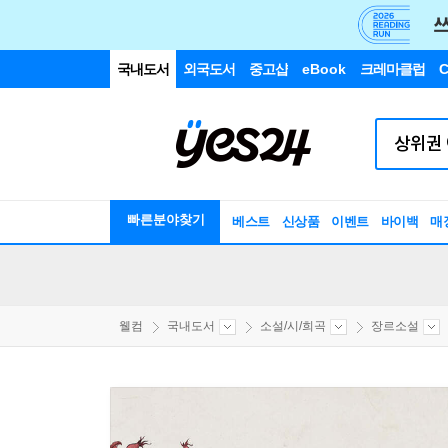
국내도서
외국도서
중고샵
eBook
크레마클럽
C
빠른분야찾기
베스트
신상품
이벤트
바이백
매
웰컴
국내도서
소설/시/희곡
장르소설