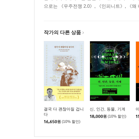
으로는 《우주전쟁 2.0》, 《인피니트》, 《왜
작가의 다른 상품
결국 다 괜찮아질 겁니
신, 인간, 동물, 기계
다
18,000
원
(10% 할인)
1
16,650
원
(10% 할인)