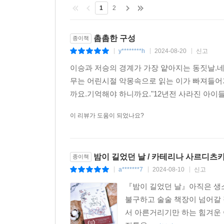
그리고 아스트리드는 알게 되었다. 자신은 어둠 속
1
2
--- p.432
촘촘한 구성
종이책
y********h
2024-08-20
신고
|
|
|
이승과 저승의 경계가 가장 얕아지는 동짓날.
무는 어린시절 악몽속으로 읽는 이가 빠져들어
까요.기억해야 하니까요."12년전 사라진 아이
이 리뷰가 도움이 되었나요?
밤이 길었던 날 / 카테리나 사르디츠
종이책
a*******7
2024-08-10
신고
|
|
|
『밤이 길었던 날』아직은 생소
불구하고 술술 책장이 넘어갈 
서 아른거리기만 하는 힘겨운