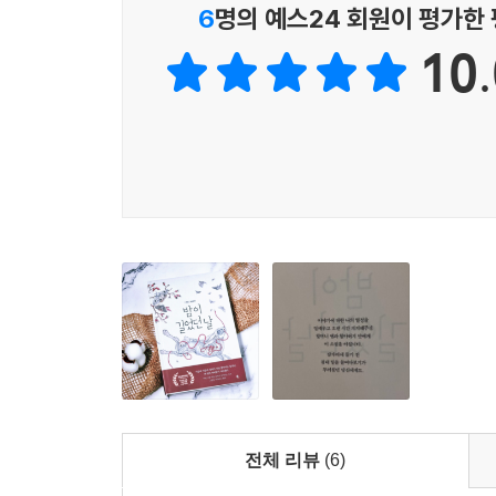
주문까지… 사람들은 보이는 것을 믿지만, 보이지 
6
명의 예스24 회원이 평가한
아이는 초자연적인 힘을 가질 운명이라고들 말해. 어
아이들은 자신을 굳건히 지킬 수 있을까? 악몽 
하지만 아스트리드는 한 가지 생각밖에 할 수 없었다
10.
해결하기 위해 다시 악몽으로 들어가는 선택을 하는
--- p.376
시절도 자연스레 떠올릴 수 있다.
“저게 뭔 것 같아?” 도라가 긴장한 듯 물었다. “유령?
그 어떤 것도, 보이는 것만큼 무섭지 않다!
“잠자는 것들.” 아스트리드는 자신이 추측한 내용을 
“저것들이 단지 꿈을 꾸고 있는 거라고?” 도라가 놀
망각과 죽음, 기억과 갈등… 고통스러운 장면과 
--- p.402
열심히 길을 찾는 아이들의 모습, 미스터리의 실마
돌아오지 못한 한 사람을 구하기 위한 우정과 사랑의
“그래서 그가 내 사진을 갖고 있었던 거야. 나에 대
소중한 것을 구해내려는 순수한 마음, 죽음을 뚫는
래서 그 사람이 죽은 후에도 내가 그와 이야기할 수 
진행되는 전개 방식에 작품을 속도감 있게 감상할 수
수 있었어. 그가 나무에 매달려 죽은 지 한참이 지났
엄마는 아무 말이 없었다.
--- p.431
어린 시절 아스트리드는 잠들기가 두려웠다. 악몽이
전체 리뷰
(6)
다. 그 어떤 것도 보이는 것만큼 무섭지 않다는 사실