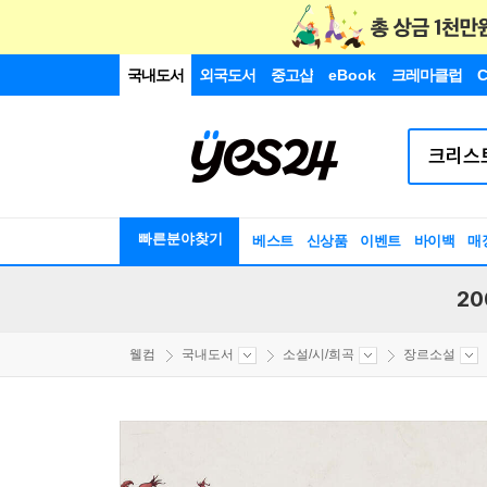
국내도서
외국도서
중고샵
eBook
크레마클럽
C
빠른분야찾기
베스트
신상품
이벤트
바이백
매
20
웰컴
국내도서
소설/시/희곡
장르소설