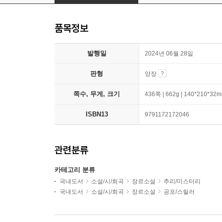
품목정보
발행일
2024년 06월 28일
판형
양장
쪽수, 무게, 크기
436쪽 | 662g | 140*210*32
ISBN13
9791172172046
관련분류
카테고리 분류
국내도서
소설/시/희곡
장르소설
추리/미스터리
국내도서
소설/시/희곡
장르소설
공포/스릴러