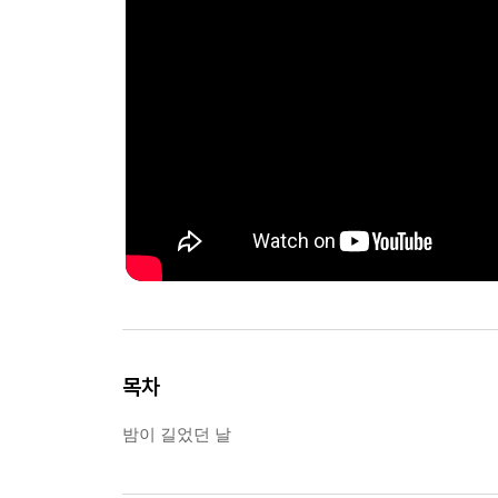
목차
밤이 길었던 날