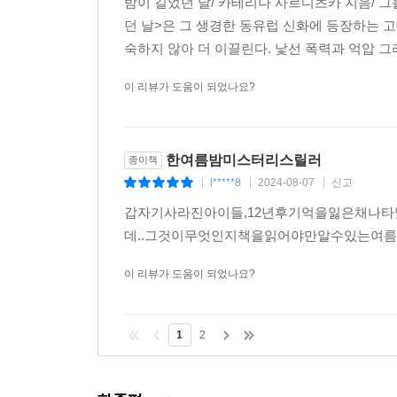
밤이 길었던 날/ 카테리나 사르디츠카 지음/ 
던 날>은 그 생경한 동유럽 신화에 등장하는 
숙하지 않아 더 이끌린다. 낯선 폭력과 억압 그
이 리뷰가 도움이 되었나요?
한여름밤미스터리스릴러
종이책
l*****8
2024-08-07
신고
|
|
|
갑자기사라진아이들,12년후기억을잃은채나
데..그것이무엇인지책을읽어야만알수있는여
이 리뷰가 도움이 되었나요?
1
2