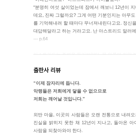
“분명히 여섯 살이었는데 잠에서 깨보니 12년이 
데요, 진짜 그럴까요? 그게 어떤 기분인지는 아무도
를 기억해내려 할 때마다 무너져내린다고요. 정신을
대답해달라고 하는 거라고요. 난 아스트리드 말러에 
--- p.64
아스트리드는 주변을 둘러보았다. 문 안쪽에 하얀 분
했다. 하지만 그 표시들은 키 작은 어린아이들의 손
출판사 리뷰
트리드는 그것들이 오래된 수호의 상징이라는 것을 
‘이제 잠자리에 듭니다. 악령들은 저희에게 닿을 수
“이제 잠자리에 듭니다.
아스트리드는 매일 밤 잠자리에 들기 전 하던 기도
악령들은 저희에게 닿을 수 없으므로
--- p.91
저희는 깨어날 것입니다.”
그 형체는 사라졌다. 아마 그녀의 몸과 하나가 된 
외딴 마을, 이곳의 사람들은 오랜 전통으로 내려오는
자 곧바로 정신없이 기침이 나왔다. 질식할 것 같
진실을 밝히지 못한 채 12년이 지나고, 돌아온 
았다. 기침이 너무 심해서 구역질이 나기 시작했다.
사람을 되찾아와야 한다.
아스트리드는 자신의 무릎 위에 토하고는 손등으로 입