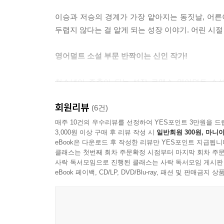
어가며 마지막 힘을 다해 날개를 떨고 있었다
이승과 저승의 경계가 가장 얕아지는 동짓날, 어른이
--- p.155
두렵지 않다는 걸 알게 되는 성장 이야기. 어린 시절
이게 끝이라고 생각했다. 그녀는 그들에게 당했고, 여
영어덜트 소설 부문 반짝이는 신인 작가!
오고 있었다. 누군가 얼음장처럼 차가운 물을 퍼부
게 뛰고 있었다. 떨리는 손가락으로 잠옷 바지를 걷어
청소년이 주축이 되는 성장 로맨스 영어덜트 소설. 이 책의
떻게 일어났는지 알 수 없었지만, 악몽은 현실이었다
문학재단 ‘Reading Changes You’에서 영
--- p.194
회원리뷰
아이들의 순수하고도 애처로운 시선으로 어른들이 
(6건)
간절한 소원은 무엇일까? 그 바람은 어디서부터 
매주 10건의 우수리뷰를 선정하여 YES포인트 3만원을 드
소냐는 자신이 여전히 악몽에 갇혀있는 것 같았다. 
3,000원 이상 구매 후 리뷰 작성 시
일반회원 300원, 마니아
섬세한 변화를 함께 따라가 보자.
저희에게 닿을 수 없으므로 저희는 깨어날 것입니다.
eBook은 다운로드 후 작성한 리뷰만 YES포인트 지급됩니
침대 밑에서 발톱이 달린 손이 나오는 것을 발견했을
클래스는 첫번째 회차 주문확정 시점부터 마지막 회차 주문
휘몰아치는 감정의 소용돌이,
사락 독서모임으로 진행된 클래스는 사락 독서모임 게시판
--- p.361
모든 성장 과정은 일종의 미스터리
eBook 페이백, CD/LP, DVD/Blu-ray, 패션 및 판매금
그 순간 아스트리드는 맹인 노파의 말을 기억해냈다
여섯 살의 나이에 실종된 아이들은 어느 날 갑자기
“드물긴 하지만 아기 머리가 막에 싸여서 나오는 경
기억하지 못해 많은 혼란을 느낀다. 돌아온 고향에
어.” 발레리아가 설명했다. “보통 출산 도중에 그 