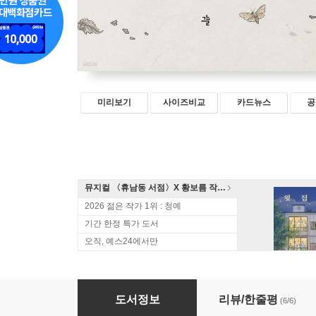
미리보기
사이즈비교
카드뉴스
공
뮤지컬 〈휴남동 서점〉X 황보름 작가 북토크
2026 젊은 작가 1위 : 청예
기간 한정 특가 도서
오직, 예스24에서만
밤이 길었던 날
도서정보
리뷰/한줄평
(6/6)