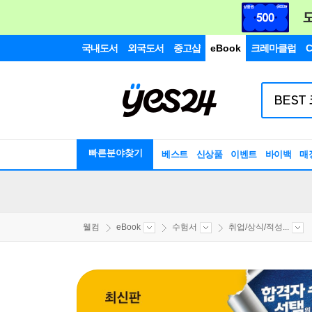
국내도서
외국도서
중고샵
eBook
크레마클럽
C
빠른분야찾기
베스트
신상품
이벤트
바이백
매
웰컴
eBook
수험서
취업/상식/적성...