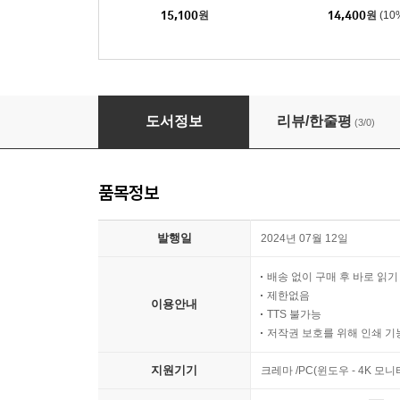
15,100
원
14,400
원
(10
최신판 에듀윌 공기업 NCS 10개 영역 기출 600
도서정보
리뷰/한줄평
(3/0)
품목정보
발행일
2024년 07월 12일
배송 없이 구매 후 바로 읽
제한없음
이용안내
TTS 불가능
저작권 보호를 위해 인쇄 기
지원기기
크레마 /PC(윈도우 - 4K 모