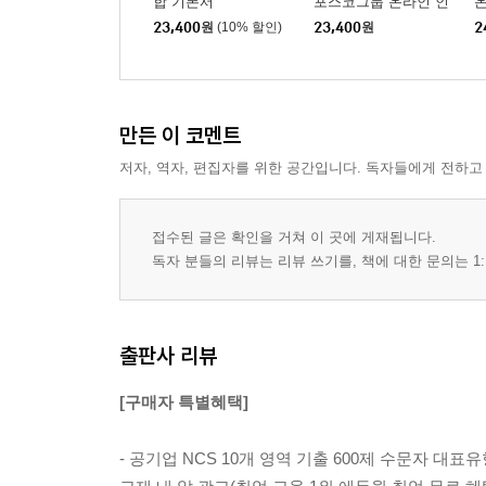
합 기본서
포스코그룹 온라인 인
온
적성검사 통합 기본서
대인관계능력
23,400
원
(10% 할인)
23,400
원
2
(생산기술직)
정보능력
기술능력
조직이해능력
만든 이 코멘트
직업윤리
저자, 역자, 편집자를 위한 공간입니다. 독자들에게 전하고
PART Ⅳ NCS 실전모의 50제
접수된 글은 확인을 거쳐 이 곳에 게재됩니다.
NCS 실전모의 50제
독자 분들의 리뷰는 리뷰 쓰기를, 책에 대한 문의는 1:
[별책] 정답과 해설
출판사 리뷰
PART Ⅰ NCS 실력진단 50제
PART Ⅱ NCS 기출복원 300제
[구매자 특별혜택]
PART Ⅲ NCS 기출변형 200제
PART Ⅳ NCS 실전모의 50제
- 공기업 NCS 10개 영역 기출 600제 수문자 대표