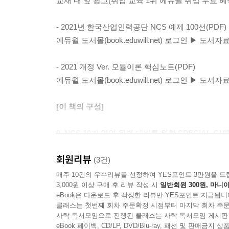
교재 내 앞 광고(취업 교육 1위 에듀윌 취업 무료 혜
- 2021년 한국산업인력공단 NCS 예제 100선(PDF)
에듀윌 도서몰(book.eduwill.net) 로그인 ▶ 도
- 2021 개정 Ver. 모듈이론 핵심노트(PDF)
에듀윌 도서몰(book.eduwill.net) 로그인 ▶ 도
[이 책의 구성]
0. NCS 10개 영역 완벽 대비를 위한 SPECIAL GUI
회원리뷰
NCS 기반 채용 필기전형의 평가요소와 NCS 10개
(3건)
NCS 필기시험 대비 합격 전략을 알려드립니다. 또
매주 10건의 우수리뷰를 선정하여 YES포인트 3만원을 드
3,000원 이상 구매 후 리뷰 작성 시
일반회원 300원, 마니아
eBook은 다운로드 후 작성한 리뷰만 YES포인트 지급됩니
1. (PART Ⅰ) NCS 실력진단 50제
클래스는 첫번째 회차 주문확정 시점부터 마지막 회차 주문
사락 독서모임으로 진행된 클래스는 사락 독서모임 게시판
주요 공기업에서 출제된 NCS 10개 영역의 다양
eBook 페이백, CD/LP, DVD/Blu-ray, 패션 및 판매금