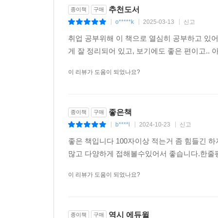
추천도서
종이책
구매
주요 공기업에서 실제 기출된 문항을 변형 및 선별하
o*****k
2025-03-13
신고
|
|
|
모두 들어있으며, 총 50문항으로 제한 시간 55분 
취업 공부위해 이 책으로 열심히 공부하고 있어
게 잘 정리되어 있고, 보기에도 좋은 편이고.
[별책] 정답과 해설
이 리뷰가 도움이 되었나요?
문항별로 정답과 오답을 자세하게 풀이하여 선택지
난이도를 제시하여 본인의 강점 및 취약점을 파악할 수
따라 효율적으로 활용할 수 있습니다.
좋은책
종이책
구매
b****l
2024-10-23
신고
|
|
|
(구매혜택1) 공기업 NCS 10개 영역 기출 600제
좋은 책입니다 100자이상 적는거 좀 힘들긴 
수리능력/문제해결능력/자원관리능력 점수 향상에 
많고 다양하게 접해볼수있어서 좋습니다.한줄
제공합니다.
이 리뷰가 도움이 되었나요?
(구매혜택2) 2021년 한국산업인력공단 NCS 예제 10
2021년 한국산업인력공단에서 제공한 NCS 예제 1,
역시 에듀윌
종이책
구매