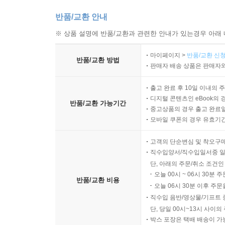
반품/교환 안내
※ 상품 설명에 반품/교환과 관련한 안내가 있는경우 아래 
마이페이지 >
반품/교환 신청
반품/교환 방법
판매자 배송 상품은 판매자와
출고 완료 후 10일 이내의 
디지털 콘텐츠인 eBook의 
반품/교환 가능기간
중고상품의 경우 출고 완료일
모바일 쿠폰의 경우 유효기간(
고객의 단순변심 및 착오구
직수입양서/직수입일서중 일
단, 아래의 주문/취소 조건인
오늘 00시 ~ 06시 30분 
반품/교환 비용
오늘 06시 30분 이후 주문
직수입 음반/영상물/기프트 
단, 당일 00시~13시 사이
박스 포장은 택배 배송이 가