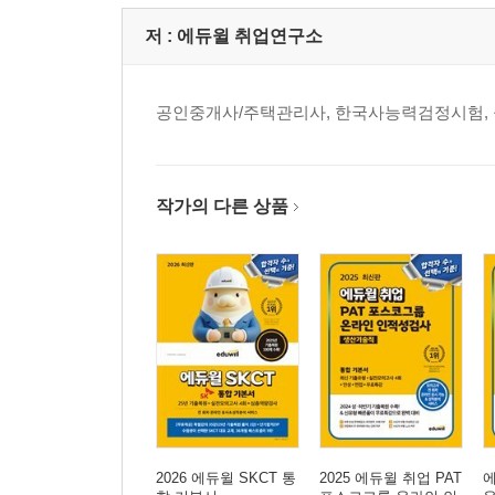
의사소통능력
수리능력
저 :
에듀윌 취업연구소
문제해결능력
자기개발능력
공인중개사/주택관리사, 한국사능력검정시험, 
자원관리능력
대인관계능력
정보능력
기술능력
작가의 다른 상품
조직이해능력
직업윤리
PART Ⅲ NCS 기출변형 200제
의사소통능력
수리능력
문제해결능력
자기개발능력
2026 에듀윌 SKCT 통
2025 에듀윌 취업 PAT
에
자원관리능력