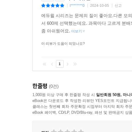
(구매혜택3) 2021 개정 Ver. 모듈이론 핵심노트(PDF
l********0
2024-10-05
신고
|
|
|
모듈형 대비에 활용할 수 있도록 꼭 알아야 하는 모
에듀윌 시리즈는 문제의 질이 좋아요.다른 모의
서 600제 선택했는데요. 과목마다 고르게 분
좀 아쉬웠어요.
더보기
이 리뷰가 도움이 되었나요?
1
한줄평
(0건)
1,000원 이상 구매 후 한줄평 작성 시
일반회원 50원, 마니
eBook은 다운로드 후 작성한 리뷰만 YES포인트 지급됩니
클래스는 첫번째 회차 주문확정 시점부터 마지막 회차 주문
eBook 페이백, CD/LP, DVD/Blu-ray, 패션 및 판매금