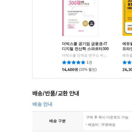
더빅스쿨 공기업 금융권-IT
에듀윌
디지털 전산학 스파르타300
프라
제 10일 단기완성 2023
더빅스쿨 인적성 연구소 저
더빅스쿨
에듀윌
|
1건
14,400
원
(10% 할인)
24,3
배송/반품/교환 안내
배송 안내
구매 후 즉시 다운로드 가능
배송 구분
배송비 : 무료배송