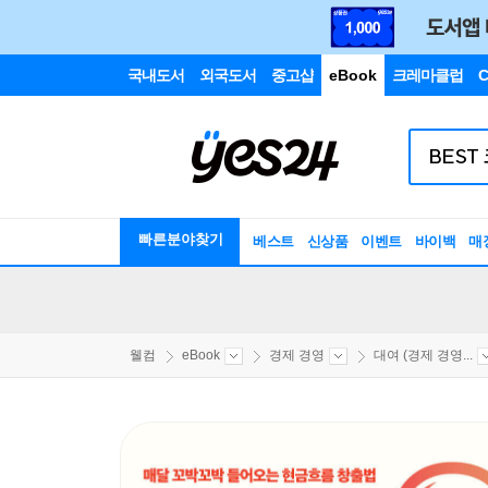
국내도서
외국도서
중고샵
eBook
크레마클럽
C
빠른분야찾기
베스트
신상품
이벤트
바이백
매
웰컴
eBook
경제 경영
대여 (경제 경영...