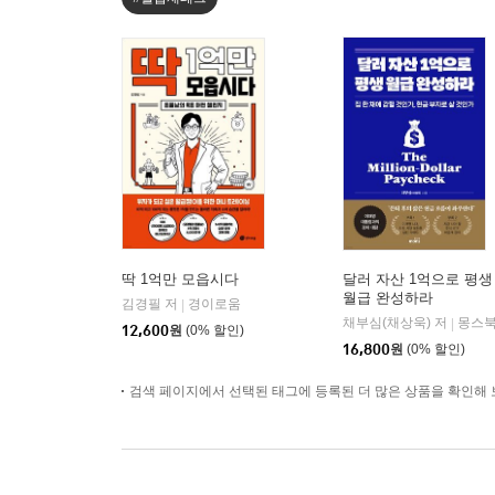
딱 1억만 모읍시다
달러 자산 1억으로 평생
월급 완성하라
김경필 저
경이로움
|
채부심(채상욱) 저
몽스
|
12,600
원
(0% 할인)
16,800
원
(0% 할인)
검색 페이지에서 선택된 태그에 등록된 더 많은 상품을 확인해 