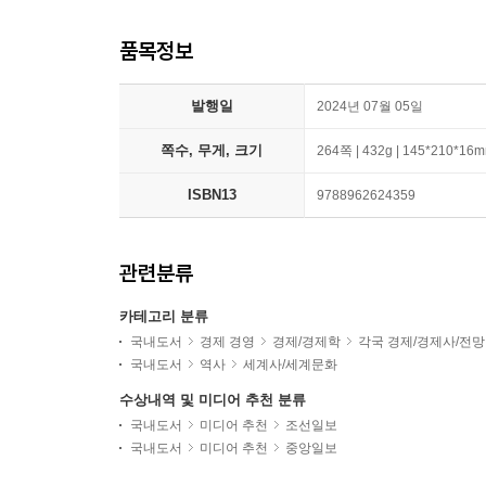
품목정보
발행일
2024년 07월 05일
쪽수, 무게, 크기
264쪽 | 432g | 145*210*16
ISBN13
9788962624359
관련분류
카테고리 분류
국내도서
경제 경영
경제/경제학
각국 경제/경제사/전망
국내도서
역사
세계사/세계문화
수상내역 및 미디어 추천 분류
국내도서
미디어 추천
조선일보
국내도서
미디어 추천
중앙일보