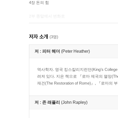
4장 돈의 힘
2부 종말에서 변화로
제국 체제 너머의 새로운 세계 질서
저자 소개
(3명)
5장 무너지는 세계
6장 야만족의 침략
저 :
피터 헤더
(Peter Heather)
7장 힘과 주변부
8장 국가의 죽음인가?
역사학자. 영국 킹스칼리지런던(King’s Coll
려져 있다. 지은 책으로 『로마 제국의 멸망(The Fall
결론 제국의 죽음인가?
재건(The Restoration of Rome)』, 『로마의 부활
주
추가 자료
저 :
존 래플리
(John Rapley)
찾아보기