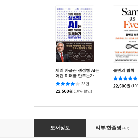
제리 카플란 생성형 AI는
불변의 법칙
어떤 미래를 만드는가
28건
22,500
원
(1
22,500
원
(10% 할인)
제국은 왜 무너지는가
도서정보
리뷰/한줄평
(4/7)