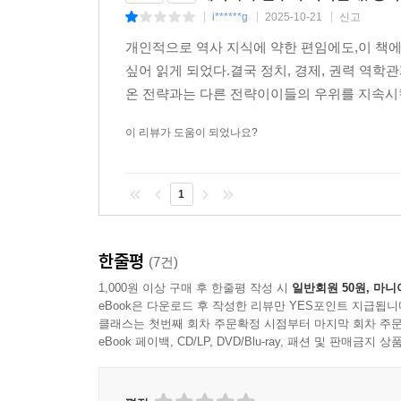
제국과 주변부의 역학관계, 생각하
종이책
구매
i******g
2025-10-21
신고
|
|
|
개인적으로 역사 지식에 약한 편임에도,이 책에
싶어 읽게 되었다.결국 정치, 경제, 권력 역
온 전략과는 다른 전략이이들의 우위를 지속시킬 
이 리뷰가 도움이 되었나요?
1
한줄평
(7건)
1,000원 이상 구매 후 한줄평 작성 시
일반회원 50원, 마니
eBook은 다운로드 후 작성한 리뷰만 YES포인트 지급됩니
클래스는 첫번째 회차 주문확정 시점부터 마지막 회차 주문
eBook 페이백, CD/LP, DVD/Blu-ray, 패션 및 판매금