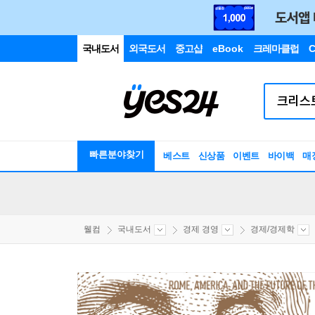
국내도서
외국도서
중고샵
eBook
크레마클럽
C
빠른분야찾기
베스트
신상품
이벤트
바이백
매
웰컴
국내도서
경제 경영
경제/경제학