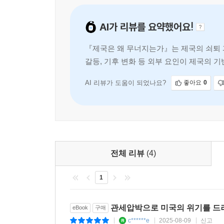
옮긴이 이성민은 「옮긴이 서문」에서 서구의 문
--- 「결론 제국의 죽음인가?」 중에서
낮다는 것은 잘 알려진 사실이다. 선주민과 이주민
AI가 리뷰를 요약했어요!
빠르게 줄어들고 있다. 기후 변화 등 외부적 충격에
『제국은 왜 무너지는가』는 제국의 쇠퇴 과
서구의 문제를 ‘강 건너 불구경’만 할 수 없는 이유다. “역
갈등, 기후 변화 등 외부 요인이 제국의 
rhymes)”라는 영어권 표현이 있다. 『제국은 
내는 과정을 이해하는 데
안목에서 바라볼 기회가 될 것이다.
AI 리뷰가 도움이 되었나요?
좋아요
0
“현실적인 소용 말고도 이 책은 선물이 하나 더 
소로에서 볼 수 없던 것을 보듯이, 이 책 『제국
때문이다.”
「옮긴이 서문」 중에서
전체 리뷰
(4)
1
관세압박으로 미국의 위기를 드
eBook
구매