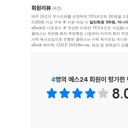
문화적 측면에서 기번은 기독교가 유입되며 로마 
서구 복지 국가에 압력을 가하는 것은 외국인의 유
회원리뷰
도널드 트럼프, 보리스 존슨 등 일부 서구 지도자
(4건)
훈련받은 의사와 간호사에 의존한 덕분에 많은 공
이후 꾸준히 이뤄진 연구에 따르면, 기번의 주장
매주 10건의 우수리뷰를 선정하여 YES포인트 3만원을 드
기능을 멈출 것이다), 의료진 생산 비용의 상당 부
3,000원 이상 구매 후 리뷰 작성 시
일반회원 300원, 마니아
문화적 통합을 이룰 수 있게 했다. 한편 저자들은 
--- 「6장 야만족의 침략」 중에서
eBook은 다운로드 후 작성한 리뷰만 YES포인트 지급됩니
이익이 된다고 말한다. 고령화와 저출산으로 공백
클래스는 첫번째 회차 주문확정 시점부터 마지막 회차 주문
성장을 멈춘 일본의 이민 정책을 그 근거로 든다.
사락 독서모임으로 진행된 클래스는 사락 독서모임 게시판
제도적, 이념적 차이가 있다는 것은 부인할 수 없
eBook 페이백, CD/LP, DVD/Blu-ray, 패션 및 판매금
정치 구조로의 전환 전략에 중국이 동참하는 것을 피
두 저자가 로마사와 현대사의 차이에만 주목하는 것
국가들에게는 굴욕적인 일이겠지만, 역사는 그 대안
설명한다. 이 과정에서 육상 운송에 의존했던 로
--- 「7장 힘과 주변부」 중에서
무역망을 이용해 값싼 노동력을 찾아 점점 더 먼 
성장함에 따라 로마 제국이 겪었던 것과 놀랍도록 
4
명의 예스24 회원이 평가한
따라서 코로나 위기에 대한 서구의 대응은 이미 
또 저자들은 냉전 시대 구소련은 미국의 진정한 
다. 서구의 엄청난 부채 수준을 누가, 어떻게 갚을 
8.
페르시아의 일시적 협력 관계에서 찾는다.
--- 「8장 국가의 죽음인가?」 중에서
강 건너 불구경인가, 배를 타고 옮겨붙은 불인가
그러나 무슨 일이 일어나든 서구는 19세기와 20
저성장과 저출산, 이민자 혐오, 줄어든 기술 격차…
너무 심오한 방식으로 변화했으므로 일부 지도자들은 
서구 제국의 문제에서 한국도 자유롭지 않은 이유
바탕이 된 강압과 착취의 정도에 조금이라도 정직하