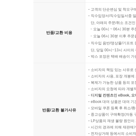
모바일 쿠폰의 경우 유효기간(
고객의 단순변심 및 착오구
직수입양서/직수입일서중 일
단, 아래의 주문/취소 조건인
오늘 00시 ~ 06시 30분 
반품/교환 비용
오늘 06시 30분 이후 주문
직수입 음반/영상물/기프트 
단, 당일 00시~13시 사이
박스 포장은 택배 배송이 가
소비자의 책임 있는 사유로 
소비자의 사용, 포장 개봉에 
복제가 가능한 상품 등의 포장을 
소비자의 요청에 따라 개별
디지털 컨텐츠인 eBook, 
eBook 대여 상품은 대여 기
모바일 쿠폰 등록 후 취소/환
반품/교환 불가사유
중고상품이 구매확정(자동 
LP상품의 재생 불량 원인이 기
시간의 경과에 의해 재판매가