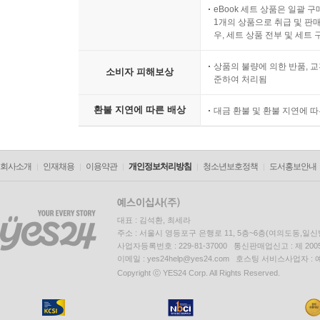
전자상거래 등에서의 소비자
eBook 세트 상품은 일괄 
1개의 상품으로 취급 및 판매
우, 세트 상품 전부 및 세트
상품의 불량에 의한 반품, 교
소비자 피해보상
준하여 처리됨
환불 지연에 따른 배상
대금 환불 및 환불 지연에 
회사소개
인재채용
이용약관
개인정보처리방침
청소년보호정책
도서홍보안내
대표 : 김석환, 최세라
주소 : 서울시 영등포구 은행로 11, 5층~6층(여의도동,일신
사업자등록번호 : 229-81-37000 통신판매업신고 : 제 200
이메일 : yes24help@yes24.com 호스팅 서비스사업자 :
Copyright ⓒ YES24 Corp. All Rights Reserved.