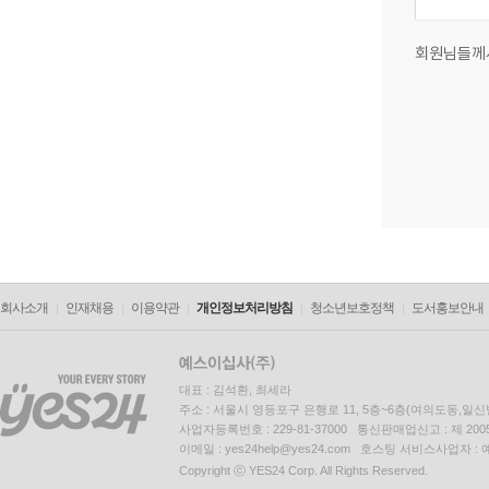
회원님들께
회사소개
인재채용
이용약관
개인정보처리방침
청소년보호정책
도서홍보안내
대표 : 김석환, 최세라
주소 : 서울시 영등포구 은행로 11, 5층~6층(여의도동,일신
사업자등록번호 : 229-81-37000 통신판매업신고 : 제 200
이메일 : yes24help@yes24.com 호스팅 서비스사업자 :
Copyright ⓒ YES24 Corp. All Rights Reserved.