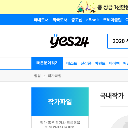
국내도서
외국도서
중고샵
eBook
크레마클럽
C
빠른분야찾기
베스트
신상품
이벤트
바이백
매
웰컴
작가파일
국내작가
작가파일
작가 혹은 작가와 작품명을
함께 검색해 보세요.