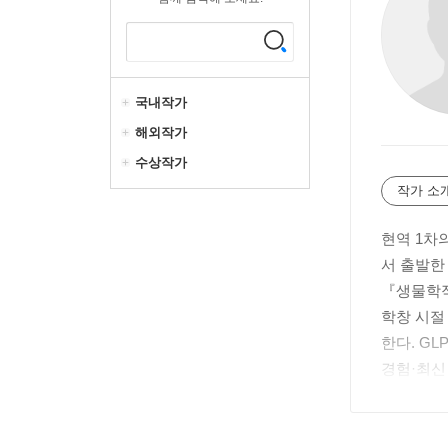
국내작가
해외작가
수상작가
작가 소
현역 1차
서 출발한
『생물학적
학창 시절
한다. G
경험·최신
운 문장을