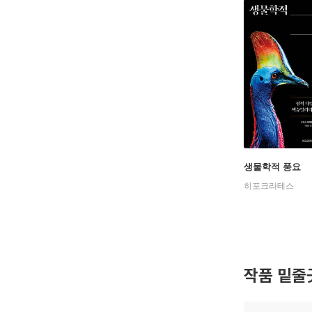
생물학적 풍요
히포크라테스
작품 밑줄