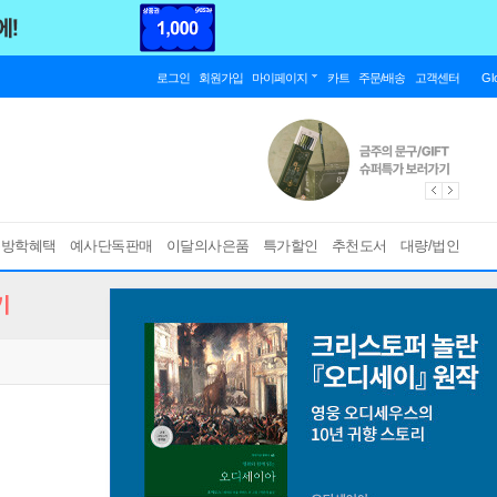
로그인
회원가입
마이페이지
카트
주문/배송
고객센터
Gl
름방학혜택
예사단독판매
이달의사은품
특가할인
추천도서
대량/법인
기