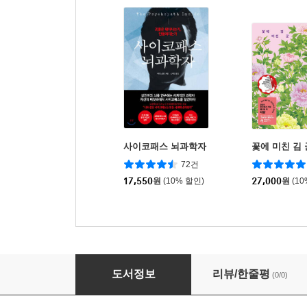
사이코패스 뇌과학자
꽃에 미친 김 
72건
17,550
원
(10% 할인)
27,000
원
(1
사로잡힌 사람들
도서정보
리뷰/한줄평
(0/0)