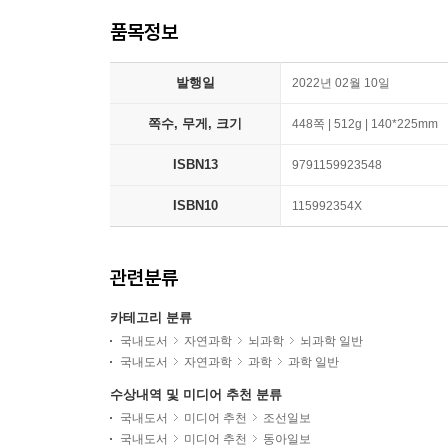
품목정보
발행일
2022년 02월 10일
쪽수, 무게, 크기
448쪽 | 512g | 140*225mm
ISBN13
9791159923548
ISBN10
115992354X
관련분류
카테고리 분류
국내도서
자연과학
뇌과학
뇌과학 일반
국내도서
자연과학
과학
과학 일반
수상내역 및 미디어 추천 분류
국내도서
미디어 추천
조선일보
국내도서
미디어 추천
동아일보