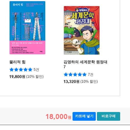
물리적 힘
김영하의 세계문학 원정대
7
5건
7건
19,800
원
(10% 할인)
13,320
원
(10% 할인)
18,000
카트에 넣기
바로구매
원