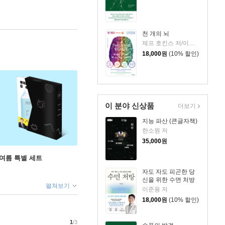
천 개의 뇌
제프 호킨스 저/이충호 역
18,000
원
(10% 할인)
이 분야 신상품
더보기
지능 파산 (큰글자책)
한소원 저
35,000
원
 여름 특별 세트
자도 자도 피곤한 당
신을 위한 수면 처방
펼쳐보기
이준용 저
18,000
원
(10% 할인)
1
/3