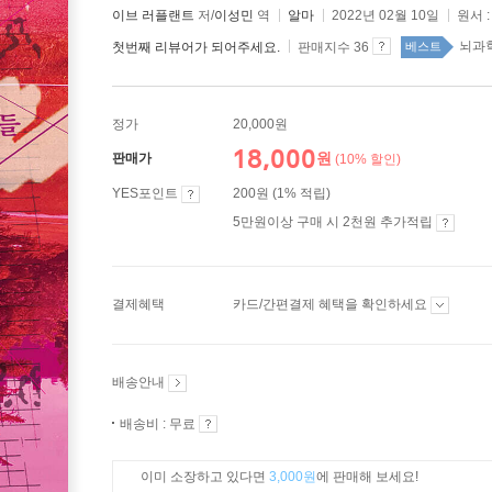
이브 러플랜트
저/
이성민
역
알마
2022년 02월 10일
원서 
뇌과학
첫번째 리뷰어가 되어주세요.
판매지수 36
베스트
정가
20,000원
18,000
원
판매가
(10% 할인)
YES포인트
200원 (1% 적립)
5만원이상 구매 시 2천원 추가적립
결제혜택
카드/간편결제 혜택을 확인하세요
배송안내
배송비 : 무료
이미 소장하고 있다면
3,000원
에 판매해 보세요!