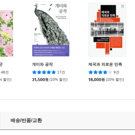
군
개미와 공작
제국과 의로운 민족
48건
17건
9건
0% 할인)
31,500
원
(10% 할인)
18,000
원
(10% 할인)
배송/반품/교환