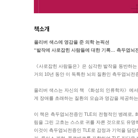
책소개
올리버 색스에 영감을 준 의학 논픽션
“발작에 사로잡힌 사람들에 대한 기록… 측두엽뇌전
《사로잡힌 사람들은》은 심각한 발작을 동반하는 뇌
거의 10년 동안 이 독특한 뇌의 질환인 측두엽뇌전
올리버 색스는 자신의 책 《화성의 인류학자》에서 “
게 장애를 초래하는 질환의 모습과 영감을 제공하는
이 책은 측두엽뇌전증인 TLE의 전형적인 병례로, 
림을 그린 고흐는 스스로 귀를 자른 것으로도 유명하
이것이 측두엽뇌전증인 TLE로 감정과 기억을 담당