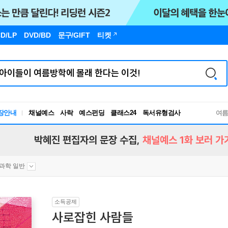
D/LP
DVD/BD
문구
/GIFT
티켓
장안내
채널예스
사락
예스펀딩
클래스24
독서유형검사
여
RBTI Lab
독서유형검사
박혜진 편집자의 문장 수집,
채널예스 1화 보러 가
과학 일반
소득공제
사로잡힌 사람들