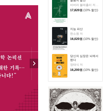
슬픔의 발견
바버라 블래츨리 저/제효영 역
17,820
원
(10% 할인)
지능 파산
한소원 저
16,020
원
(10% 할인)
당신의 심장은 뇌에서
뛴다
정태식 저
16,200
원
(10% 할인)