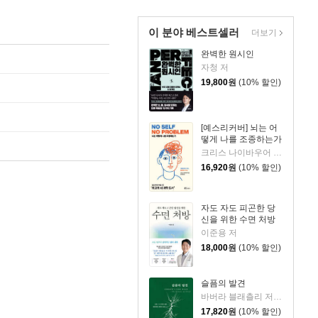
이 분야 베스트셀러
더보기
완벽한 원시인
자청 저
19,800
원
(10% 할인)
[예스리커버] 뇌는 어
떻게 나를 조종하는가
크리스 나이바우어 저/김윤종 역
16,920
원
(10% 할인)
자도 자도 피곤한 당
신을 위한 수면 처방
이준용 저
18,000
원
(10% 할인)
슬픔의 발견
바버라 블래츨리 저/제효영 역
17,820
원
(10% 할인)