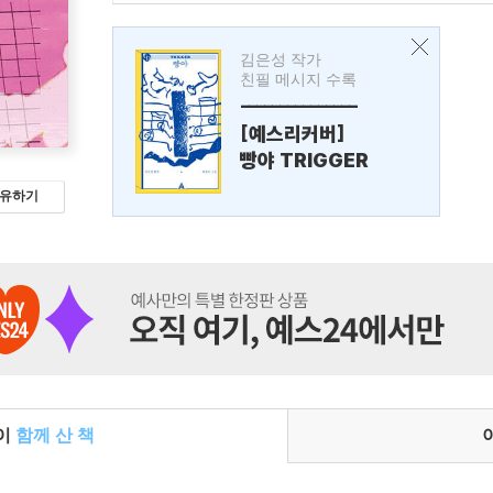
김은성 작가
친필 메시지 수록
---------------
[예스리커버]
빵야 TRIGGER
유하기
들이
함께 산 책