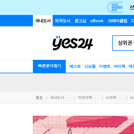
국내도서
외국도서
중고샵
eBook
크레마클럽
C
빠른분야찾기
베스트
신상품
이벤트
바이백
매
웰컴
국내도서
자연과학
뇌과학
뇌