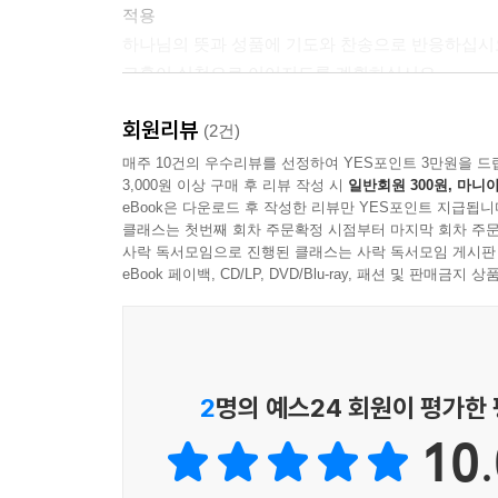
적용
하나님의 뜻과 성품에 기도와 찬송으로 반응하십시
교훈이 실천으로 이어지도록 계획하십시오.
해설
회원리뷰
본문 해설은 본문 이해를 돕고, 묵상 포인트를 제공
(2건)
묵상하는 틈틈이 참고하거나, 묵상을 끝낸 후에 읽
매주 10건의 우수리뷰를 선정하여 YES포인트 3만원을 드
3,000원 이상 구매 후 리뷰 작성 시
일반회원 300원, 마니아
기도
eBook은 다운로드 후 작성한 리뷰만 YES포인트 지급됩니
오늘 깨닫고 적용한 말씀을 온전하게 실천할 능력
클래스는 첫번째 회차 주문확정 시점부터 마지막 회차 주문
공동체 기도와 열방 기도문으로 기도하셔도 좋습니
사락 독서모임으로 진행된 클래스는 사락 독서모임 게시판
eBook 페이백, CD/LP, DVD/Blu-ray, 패션 및 판매금
[내용 소개]
표지 그림
이지우 작가(동국대학교 한국화 전공)의 작품입니
내려앉아 다양한 표정과 인상으로 다가오는 빛깔의 장
2
명의 예스24 회원이 평가한
그리고자 합니다.
10.
한국성서유니온 50주년 특별 기획 연재 ? 다시, 새롭
한국성서유니온은 설립 50주년(2022년)과 「매일