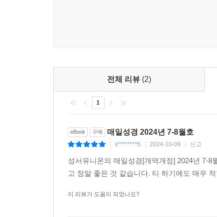
앞으로 묵상 사역이 나아갈 길을 모색하고 있습니
오랫동안 말씀을 사랑하고 묵상해 온 다양한 필자들이
묵상과 기도
『묵상과 기도』(김경은 저, 성서유니온, 2023)의
할 덕목들까지 소개합니다. 저자가 따뜻한 필체로 
것입니다.
성경 개관
전체 리뷰
(2)
묵상 방법을 알아도 성경을 모르면 길을 잃습니다.
1
본문의 큰 그림, 중요한 지점, 생각할 주제를 다룹
반드시 성경 개관을 읽기를 권합니다.
본문 해설
매일성경 2024년 7-8월호
eBook
구매
매일성경은 하나님은 어떤 분인지, 내게 주시는 
s********5
2024-10-09
신고
|
|
|
답한 내용입니다. 독자는 스스로 묵상하기 전에 
성서유니온의 매일성경[개역개정] 2024년 7-8월
시간을 가지십시오. 그 후에 해설을 읽고, 서로의 답
고 정말 좋은 것 같습니다. 티 하기에도 매우
GQS
한 주간의 묵상 본문 중에서 하나를 선택하여 그
이 리뷰가 도움이 되었나요?
나눔이 원활할 수 있도록 유아?어린이?청소년 