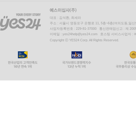
대표 : 김석환, 최세라
주소 : 서울시 영등포구 은행로 11, 5층~6층(여의도동,일신
사업자등록번호 : 229-81-37000 통신판매업신고 : 제 200
이메일 : yes24help@yes24.com 호스팅 서비스사업자 :
Copyright ⓒ YES24 Corp. All Rights Reserved.