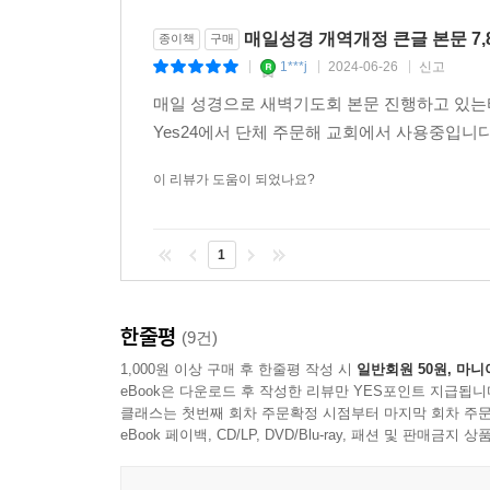
풍성해지기를 바랍니다. 성서유니온 누리집(www.su.
가정예배
매일성경 개역개정 큰글 본문 7,
종이책
구매
가정예배를 위한 예배 자료입니다. 함께 부를 찬송
1***j
2024-06-26
신고
|
|
|
성서유니온 누리집(www.su.or.kr)에 제공됩니다.
매일 성경으로 새벽기도회 본문 진행하고 있는
설교노트
Yes24에서 단체 주문해 교회에서 사용중입니
주일 설교를 기록할 수 있도록 빈 노트를 제공합니다
이 리뷰가 도움이 되었나요?
1
한줄평
(9건)
1,000원 이상 구매 후 한줄평 작성 시
일반회원 50원, 마니
eBook은 다운로드 후 작성한 리뷰만 YES포인트 지급됩니
클래스는 첫번째 회차 주문확정 시점부터 마지막 회차 주문
eBook 페이백, CD/LP, DVD/Blu-ray, 패션 및 판매금