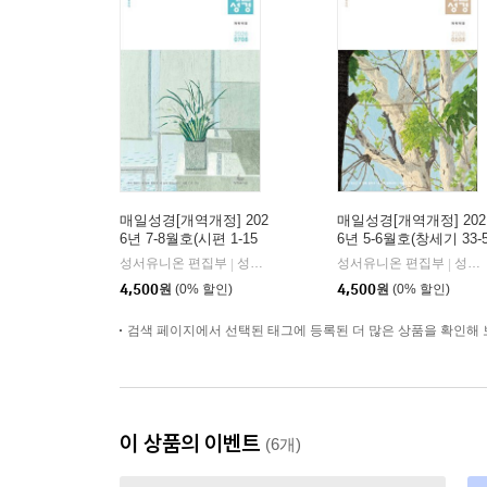
매일성경[개역개정] 202
매일성경[개역개정] 202
6년 7-8월호(시편 1-15
6년 5-6월호(창세기 33-
편, 이사야 1-39장)
0장, 고린도전서)
성서유니온 편집부
성서유니온
성서유니온 편집부
성서유니온
|
|
4,500
원
(0% 할인)
4,500
원
(0% 할인)
검색 페이지에서 선택된 태그에 등록된 더 많은 상품을 확인해 
이 상품의 이벤트
(6개)