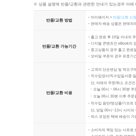
※ 상품 설명에 반품/교환과 관련한 안내가 있는경우 아래 
마이페이지 >
반품/교환 신청
반품/교환 방법
판매자 배송 상품은 판매자와
출고 완료 후 10일 이내의 
디지털 콘텐츠인 eBook의 
반품/교환 가능기간
중고상품의 경우 출고 완료일
모바일 쿠폰의 경우 유효기간(
고객의 단순변심 및 착오구
직수입양서/직수입일서중 일
단, 아래의 주문/취소 조건인
오늘 00시 ~ 06시 30분 
반품/교환 비용
오늘 06시 30분 이후 주문
직수입 음반/영상물/기프트 
단, 당일 00시~13시 사이
박스 포장은 택배 배송이 가
소비자의 책임 있는 사유로 