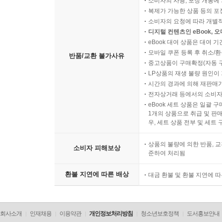
소비자의 사용, 포장 개봉에 
복제가 가능한 상품 등의 포장을 
소비자의 요청에 따라 개별
디지털 컨텐츠인 eBook, 
eBook 대여 상품은 대여 기
모바일 쿠폰 등록 후 취소/환
반품/교환 불가사유
중고상품이 구매확정(자동 
LP상품의 재생 불량 원인이 기
시간의 경과에 의해 재판매가
전자상거래 등에서의 소비자
eBook 세트 상품은 일괄 
1개의 상품으로 취급 및 판매
우, 세트 상품 전부 및 세트
상품의 불량에 의한 반품, 교
소비자 피해보상
준하여 처리됨
환불 지연에 따른 배상
대금 환불 및 환불 지연에 
회사소개
인재채용
이용약관
개인정보처리방침
청소년보호정책
도서홍보안내