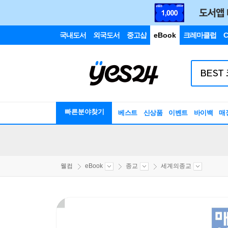
국내도서
외국도서
중고샵
eBook
크레마클럽
C
빠른분야찾기
베스트
신상품
이벤트
바이백
매
웰컴
eBook
종교
세계의종교