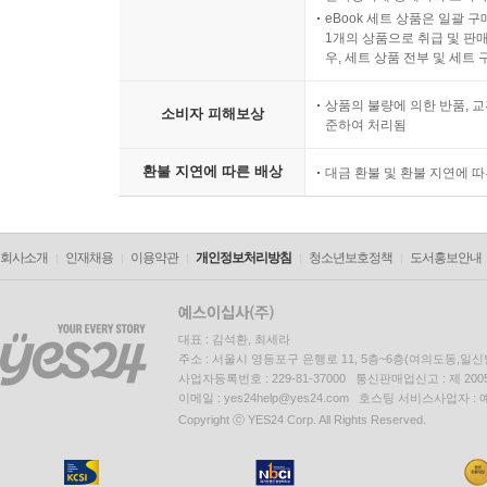
eBook 세트 상품은 일괄 
1개의 상품으로 취급 및 판매
우, 세트 상품 전부 및 세트
상품의 불량에 의한 반품, 교
소비자 피해보상
준하여 처리됨
환불 지연에 따른 배상
대금 환불 및 환불 지연에 
회사소개
인재채용
이용약관
개인정보처리방침
청소년보호정책
도서홍보안내
대표 : 김석환, 최세라
주소 : 서울시 영등포구 은행로 11, 5층~6층(여의도동,일신
사업자등록번호 : 229-81-37000 통신판매업신고 : 제 200
이메일 : yes24help@yes24.com 호스팅 서비스사업자 :
Copyright ⓒ YES24 Corp. All Rights Reserved.