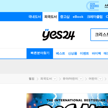
국내도서
외국도서
중고샵
eBook
크레마클럽
C
빠른분야찾기
베스트
신상품
이벤트
바이백
매
웰컴
외국도서
유아/어린이
어린이