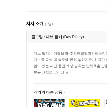
저자 소개
(1명)
글그림 :
대브 필키
(Dav Pilkey)
대브 필키는 어렸을 때 주의력결핍과잉행동장애
대브를 교실 밖 복도에 앉혀 놓았지요. 하지만
앉아 있는 시간 동안 개성 넘치는 만화책을 
브는 그림을 그리고 글...
작가의 다른 상품