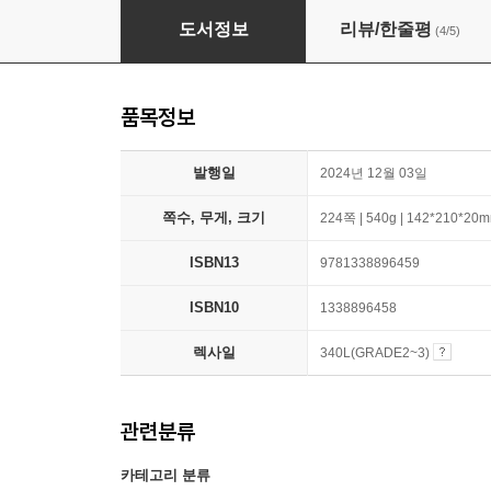
Dog Man #13 : Big Jim Begins
도서정보
리뷰/한줄평
(4/5)
품목정보
발행일
2024년 12월 03일
쪽수, 무게, 크기
224쪽 | 540g | 142*210*20
ISBN13
9781338896459
ISBN10
1338896458
렉사일
340L(GRADE2~3)
관련분류
카테고리 분류