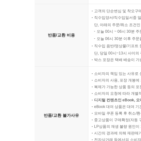
고객의 단순변심 및 착오구
직수입양서/직수입일서중 일
단, 아래의 주문/취소 조건인
오늘 00시 ~ 06시 30분 
반품/교환 비용
오늘 06시 30분 이후 주문
직수입 음반/영상물/기프트 
단, 당일 00시~13시 사이
박스 포장은 택배 배송이 가
소비자의 책임 있는 사유로 
소비자의 사용, 포장 개봉에 
복제가 가능한 상품 등의 포장을 
소비자의 요청에 따라 개별
디지털 컨텐츠인 eBook, 
eBook 대여 상품은 대여 기
모바일 쿠폰 등록 후 취소/환
반품/교환 불가사유
중고상품이 구매확정(자동 
LP상품의 재생 불량 원인이 기
시간의 경과에 의해 재판매가
전자상거래 등에서의 소비자