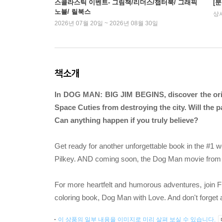
스콜라스틱 이벤트- 그림책/리더스/챕터북/ 그래픽
[
노블/ 릴북스
상
2026년 07월 20일 ~ 2026년 08월 30일
책소개
In DOG MAN: BIG JIM BEGINS, discover the origi
Space Cuties from destroying the city. Will the 
Can anything happen if you truly believe?
Get ready for another unforgettable book in the #1 w
Pilkey. AND coming soon, the Dog Man movie from
For more heartfelt and humorous adventures, join Fli
coloring book, Dog Man with Love. And don't forget ab
이 상품의 일부 내용을 이미지로 미리 살펴 보실 수 있습니다.