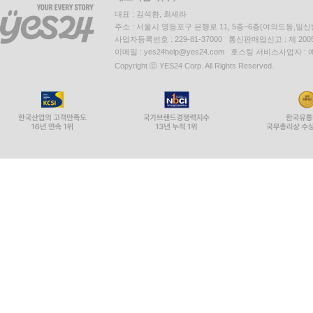
대표 : 김석환, 최세라
주소 : 서울시 영등포구 은행로 11, 5층~6층(여의도동,일신
사업자등록번호 : 229-81-37000 통신판매업신고 : 제 200
이메일 : yes24help@yes24.com 호스팅 서비스사업자 :
Copyright ⓒ YES24 Corp. All Rights Reserved.