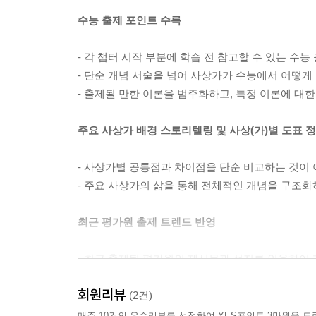
5단원 문화와 윤리(비중요 단원 PDF 제공)
수능 출제 포인트 수록
CHAPTER 1 예술과 대중문화 윤리
- 각 챕터 시작 부분에 학습 전 참고할 수 있는 수능
CHAPTER 2 의식주 윤리와 윤리적 소비
- 단순 개념 서술을 넘어 사상가가 수능에서 어떻게
CHAPTER 3 다문화 사회의 윤리
- 출제될 만한 이론을 범주화하고, 특정 이론에 대
6단원 평화와 공존의 윤리
주요 사상가 배경 스토리텔링 및 사상(가)별 도표 
CHAPTER 1 갈등 해결과 소통의 윤리(비중요 단원 
- 사상가별 공통점과 차이점을 단순 비교하는 것이 
CHAPTER 2 민족 통합의 윤리(비중요 단원 PDF 제
- 주요 사상가의 삶을 통해 전체적인 개념을 구조화
CHAPTER 3 지구촌 평화의 윤리
최근 평가원 출제 트렌드 반영
- 최근 출제된 평가원의 제시문과 선지를 인용하여 
- 수능 연계교재 속 중요 제시문의 원문 수록 및 선
회원리뷰
(2건)
필수 제시문과 다지선다 OX로 학습 점검
매주 10건의 우수리뷰를 선정하여 YES포인트 3만원을 드