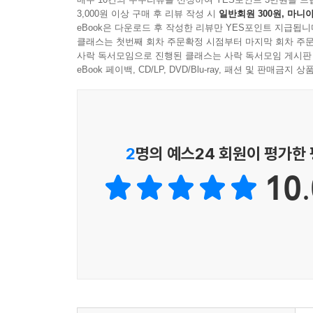
3,000원 이상 구매 후 리뷰 작성 시
일반회원 300원, 마니아
eBook은 다운로드 후 작성한 리뷰만 YES포인트 지급됩니
- 평가원 중요 기출 선지 및 제시문, 자체 제작 변형
클래스는 첫번째 회차 주문확정 시점부터 마지막 회차 주문
- 사상가별 기본 개념-심화 개념-선지 OX 구성으
사락 독서모임으로 진행된 클래스는 사락 독서모임 게시판
- 교과서/원전 등 객관적이고 폭 넓은 학술적 자료를
eBook 페이백, CD/LP, DVD/Blu-ray, 패션 및 판매금
현자의 돌 개념서만의 차별화 포인트
· 출제 가능한 주제 심화 칼럼
2
명의 예스24 회원이 평가한
· 미번역 문헌들을 통한 차별화된 심화 개념 칼럼
10.
현자의 돌이 제안하는 개념 학습법
· 수능 출제 포인트 CHECK! 사상가별 학습 목표 
· 개념 Summary Note와 사상(가)의 스토리텔링으
· 필수 제시문 및 다지선다 OX로 개념 점검
* 무료 배포 * 선지 OX로 정복하는 5단원&비중요 