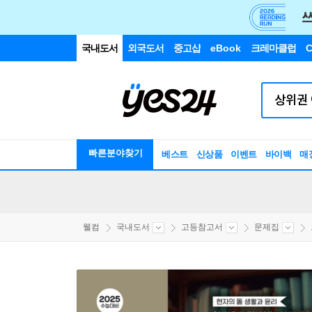
국내도서
외국도서
중고샵
eBook
크레마클럽
C
빠른분야찾기
베스트
신상품
이벤트
바이백
매
웰컴
국내도서
고등참고서
문제집