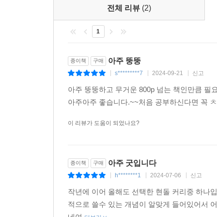
전체 리뷰
(2)
5단원 문화와 윤리를 비롯한 비중요 독해형 단원의 개
1
현자의 돌 비중요 독해형 단원 선지 OX정리본 무료
아래 링크로 접속 후 현자의 돌 비중요 독해형 단원 
아주 뚱뚱
종이책
구매
http://www.megastudy.net/bookmall/event/2024/01
s*********7
2024-09-21
신고
|
|
|
* URL 접속 〉 페이지 우측 ‘무료 다운로드’ 배너 
아주 뚱뚱하고 무거운 800p 넘는 책인만큼 
아주아주 좋습니다.~~처음 공부하신다면 꼭 ㅊ
현자의 돌 지금 선택하세요!
이 리뷰가 도움이 되었나요?
아주 굿입니다
종이책
구매
h********1
2024-07-06
신고
|
|
|
작년에 이어 올해도 선택한 현돌 커리중 하나입
적으로 쓸수 있는 개념이 알맞게 들어있어서 
네여