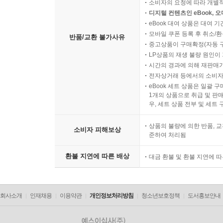
소비자의 요청에 따라 개별
디지털 컨텐츠인 eBook, 
eBook 대여 상품은 대여 기
모바일 쿠폰 등록 후 취소/환
반품/교환 불가사유
중고상품이 구매확정(자동 
LP상품의 재생 불량 원인이 기
시간의 경과에 의해 재판매가
전자상거래 등에서의 소비자
eBook 세트 상품은 일괄 
1개의 상품으로 취급 및 판매
우, 세트 상품 전부 및 세트
상품의 불량에 의한 반품, 교
소비자 피해보상
준하여 처리됨
환불 지연에 따른 배상
대금 환불 및 환불 지연에 
회사소개
인재채용
이용약관
개인정보처리방침
청소년보호정책
도서홍보안내