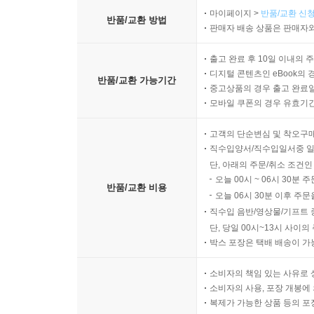
마이페이지 >
반품/교환 신청
반품/교환 방법
판매자 배송 상품은 판매자와
출고 완료 후 10일 이내의 
디지털 콘텐츠인 eBook의 
반품/교환 가능기간
중고상품의 경우 출고 완료일
모바일 쿠폰의 경우 유효기간(
고객의 단순변심 및 착오구
직수입양서/직수입일서중 일
단, 아래의 주문/취소 조건인
오늘 00시 ~ 06시 30분 
반품/교환 비용
오늘 06시 30분 이후 주문
직수입 음반/영상물/기프트 
단, 당일 00시~13시 사이
박스 포장은 택배 배송이 가
소비자의 책임 있는 사유로 
소비자의 사용, 포장 개봉에 
복제가 가능한 상품 등의 포장을 