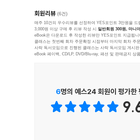
둘째, 문제와 문제 사이의 연결고리.
회원리뷰
(6건)
한 문제를 풀더라도, 마치 여러 문제를 푼 듯한 
매주 10건의 우수리뷰를 선정하여 YES포인트 3만원을 드
3,000원 이상 구매 후 리뷰 작성 시
일반회원 300원, 마니아
기출문제는 무엇이며, 어떠한 연관성과 경향성이
eBook은 다운로드 후 작성한 리뷰만 YES포인트 지급됩니
두었습니다.
클래스는 첫번째 회차 주문확정 시점부터 마지막 회차 주문
사락 독서모임으로 진행된 클래스는 사락 독서모임 게시판
셋째, 연습과 실전 사이의 징검다리.
eBook 페이백, CD/LP, DVD/Blu-ray, 패션 및 판매금
N제와 모의고사의 간극 때문에 시간 관리에 어려움을
두었습니다.
6
명의 예스24 회원이 평가한
더 이상 레플리카가 아니라, 서울대학교 수학교육학
9.