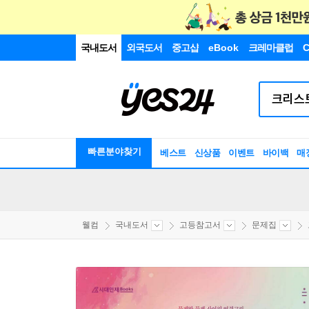
국내도서
외국도서
중고샵
eBook
크레마클럽
C
빠른분야찾기
베스트
신상품
이벤트
바이백
매
웰컴
국내도서
고등참고서
문제집