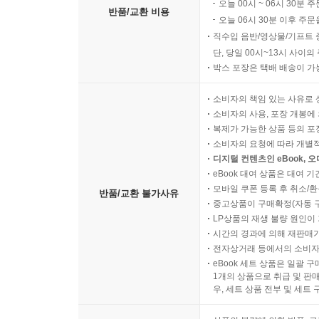
오늘 00시 ~ 06시 30분 
반품/교환 비용
오늘 06시 30분 이후 주문
직수입 음반/영상물/기프트 
단, 당일 00시~13시 사이
박스 포장은 택배 배송이 가
소비자의 책임 있는 사유로 
소비자의 사용, 포장 개봉에 
복제가 가능한 상품 등의 포장을 
소비자의 요청에 따라 개별
디지털 컨텐츠인 eBook, 
eBook 대여 상품은 대여 기
모바일 쿠폰 등록 후 취소/환
반품/교환 불가사유
중고상품이 구매확정(자동 
LP상품의 재생 불량 원인이 기
시간의 경과에 의해 재판매가
전자상거래 등에서의 소비자
eBook 세트 상품은 일괄 
1개의 상품으로 취급 및 판매
우, 세트 상품 전부 및 세트