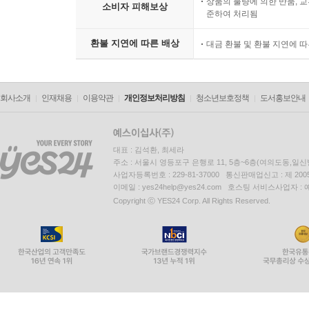
상품의 불량에 의한 반품, 교
소비자 피해보상
준하여 처리됨
환불 지연에 따른 배상
대금 환불 및 환불 지연에 
회사소개
인재채용
이용약관
개인정보처리방침
청소년보호정책
도서홍보안내
대표 : 김석환, 최세라
주소 : 서울시 영등포구 은행로 11, 5층~6층(여의도동,일신
사업자등록번호 : 229-81-37000 통신판매업신고 : 제 200
이메일 : yes24help@yes24.com 호스팅 서비스사업자 :
Copyright ⓒ YES24 Corp. All Rights Reserved.