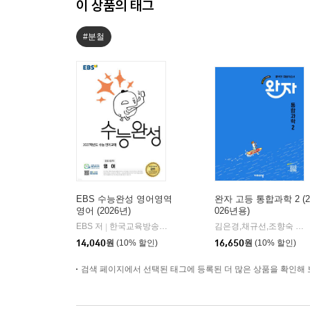
이 상품의 태그
#분철
EBS 수능완성 영어영역
완자 고등 통합과학 2 (2
영어 (2026년)
026년용)
EBS 저
한국교육방송공사
김은경,채규선,조향숙 등저
|
14,040
원
(10% 할인)
16,650
원
(10% 할인)
검색 페이지에서 선택된 태그에 등록된 더 많은 상품을 확인해 