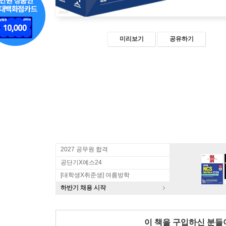
미리보기
공유하기
2027 공무원 합격
공단기X예스24
[대학생X취준생] 여름방학
하반기 채용 시작
이 책을 구입하신 분