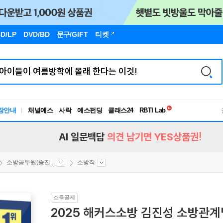
D/LP
DVD/BD
문구
/GIFT
티켓
독서유형검사
RBTI Lab
장안내
채널예스
사락
예스펀딩
클래스24
독서유형검사
AI 일문백답
의견 남기면 YES상품권!
소방공무원(승진...
소방직
소득공제
2025 해커스소방 김진성 소방관