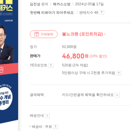
김진성
편저
해커스소방
2024년 05월 17일
첫번째 리뷰어가 되어주세요.
판매지수 48
볼노크펜 (포인트차감)
구매혜택
정가
52,000원
46,800
원
판매가
(10% 할인)
YES포인트
520원 (1% 적립)
5만원이상 구매 시 2천원 추가적립
결제혜택
카드/간편결제 혜택을 확인하세요
배송안내
배송비 : 무료