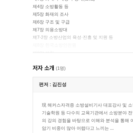
제4장 소방활동 등
제5장 화재의 조사
제6장 구조 및 구급
제7장 의용소방대
제7-2장 소방산업의 육성·진흥 및 지원 등
제8장 한국소방안전원
제9장 보칙
제10장 벌칙
저자 소개
시행령 별표
(1명)
시행규칙 별표
편저 :
김진성
제2편 소방의 화재조사에 관한 법률
現 해커스자격증 소방설비기사 대표강사 및 소
제1장 총칙
기술학원 등 다수의 교육기관에서 소방분야 전
제2장 화재조사의 실시 등
의 강의 경험을 바탕으로 이해와 분석을 통해 
제3장 화재조사 결과의 공표 등
암기 비중이 많아 어렵다고 느끼는 ...
제4장 화재조사 기반구축