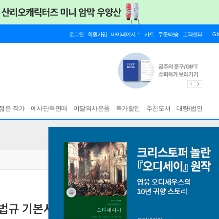
로그인
회원가입
마이페이지
카트
주문/배송
고객센터
Gl
젊은 작가
예사단독판매
이달의사은품
특가할인
추천도서
대량/법인
계법규 기본서
소방공채·경채
[ 전2권/소방관계법규 무료특강 ]