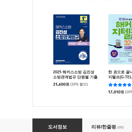
2025 해커스소방 김진성
한 권으로 끝
소방관계법규 단원별 기출
지텔프(G-TELP)
문제집
2-50+ [문법
21,600
원
(10% 할인)
(레벨 2)
17,010
원
(10
2025 해커스소방 김진성 소방관계법규 기본서
도서정보
리뷰/한줄평
(0/0)