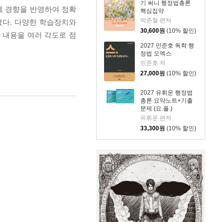
기 써니 행정법총론
출제 경향을 반영하여 정확
핵심집약
박준철 편저
였다. 다양한 학습장치와
30,600
원
(10% 할인)
 내용을 여러 각도로 점
2027 민준호 독학 행
정법 오엑스
민준호 저
27,000
원
(10% 할인)
2027 유휘운 행정법
총론 요약노트+기출
문제 (요.플.)
유휘운 편저
33,300
원
(10% 할인)