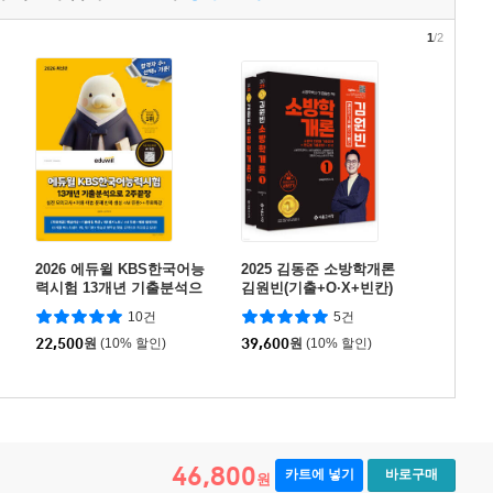
1
/2
2026 에듀윌 KBS한국어능
2025 김동준 소방학개론
력시험 13개년 기출분석으
김원빈(기출+O·X+빈칸)
로 2주끝장
10건
5건
22,500
원
(10% 할인)
39,600
원
(10% 할인)
46,800
카트에 넣기
바로구매
원