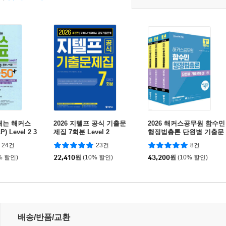
내는 해커스
2026 지텔프 공식 기출문
2026 해커스공무원 함수민
 Level 2 3
제집 7회분 Level 2
행정법총론 단원별 기출문
+독해+어휘]
제집
24건
23건
8건
% 할인)
22,410
원
(10% 할인)
43,200
원
(10% 할인)
배송/반품/교환