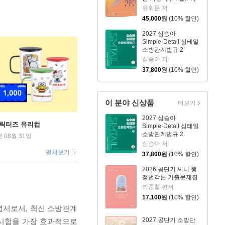
유휘운 저
45,000
원
(10% 할인)
2027 심승아
Simple·Detail 심테일
소방관계법규 2
심승아 저
37,800
원
(10% 할인)
이 분야 신상품
더보기
2027 심승아
캐릭터즈 유리컵
Simple·Detail 심테일
소방관계법규 2
년 08월 31일
심승아 저
펼쳐보기
37,800
원
(10% 할인)
2026 공단기 써니 행
정법각론 기출문제집
박준철 편저
17,100
원
(10% 할인)
념서로서, 최신 소방관계
2027 공단기 소방단
 시험을 가장 효과적으로