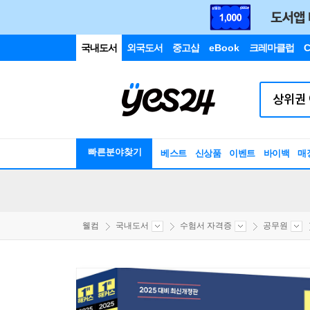
국내도서
외국도서
중고샵
eBook
크레마클럽
C
빠른분야찾기
베스트
신상품
이벤트
바이백
매
웰컴
국내도서
수험서 자격증
공무원