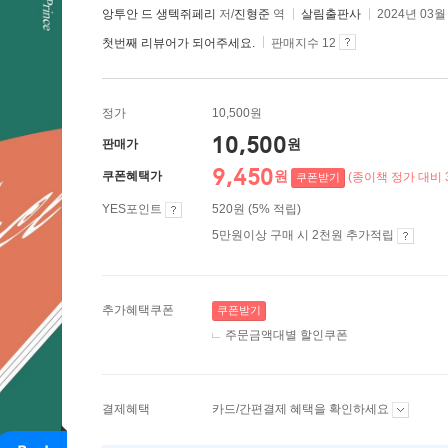
앙투안 드 생텍쥐페리
저/
진형준
역
살림출판사
2024년 03월
첫번째 리뷰어가 되어주세요.
판매지수 12
정가
10,500원
10,500
원
판매가
9,450
원
쿠폰혜택가
(종이책 정가 대비 
쿠폰받기
YES포인트
520원 (5% 적립)
5만원이상 구매 시 2천원 추가적립
추가혜택쿠폰
쿠폰받기
주문금액대별 할인쿠폰
결제혜택
카드/간편결제 혜택을 확인하세요