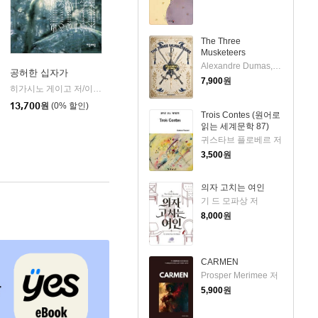
The Three
Musketeers
Alexandre Dumas,Auguste Maquet 저
공허한 십자가
7,900
원
k)
히가시노 게이고 저/이선희 역
자음과모음
|
13,700
원
(0% 할인)
Trois Contes (원어로
읽는 세계문학 87)
귀스타브 플로베르 저
3,500
원
의자 고치는 여인
기 드 모파상 저
8,000
원
CARMEN
Prosper Merimee 저
5,900
원