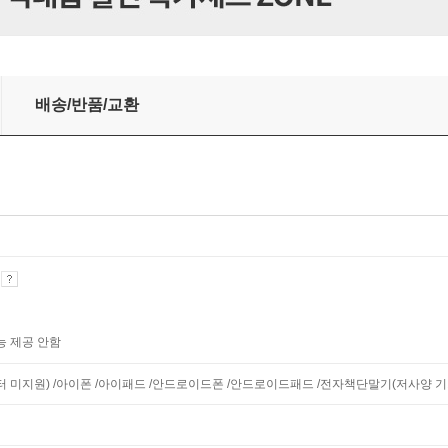
배송/반품/교환
기
능 제공 안함
니터 미지원) /아이폰 /아이패드 /안드로이드폰 /안드로이드패드 /전자책단말기(저사양 기기 