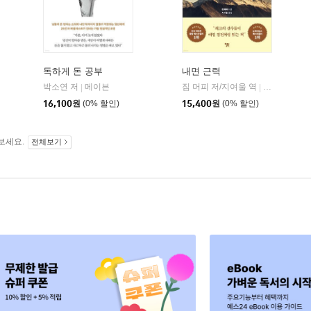
독하게 돈 공부
내면 근력
히읏
박소연 저
메이븐
짐 머피 저/지여울 역
윌북(willboo
|
|
|
16,100
원
(0% 할인)
15,400
원
(0% 할인)
보세요.
전체보기