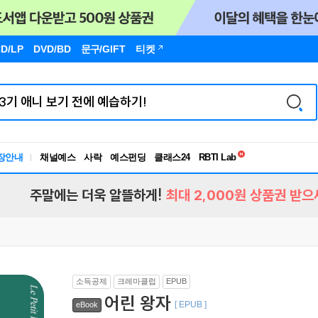
D/LP
DVD/BD
문구
/GIFT
티켓
독서유형검사
RBTI Lab
장안내
채널예스
사락
예스펀딩
클래스24
독서유형검사
주말에는 더욱 알뜰하게!
최대 2,000원 상품권 받으
소득공제
크레마클럽
EPUB
어린 왕자
[ EPUB ]
eBook