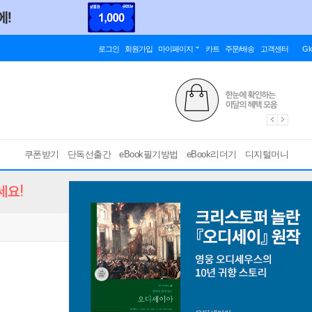
로그인
회원가입
마이페이지
카트
주문/배송
고객센터
Gl
쿠폰받기
단독선출간
eBook필기방법
eBook리더기
디지털머니
세요!