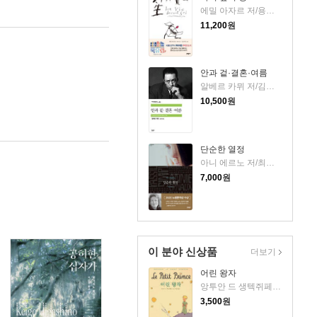
에밀 아자르 저/용경식 역
11,200
원
안과 겉·결혼·여름
알베르 카뮈 저/김화영 역
10,500
원
단순한 열정
아니 에르노 저/최정수 역
7,000
원
이 분야 신상품
더보기
어린 왕자
앙투안 드 생텍쥐페리 저/김설아 역
3,500
원