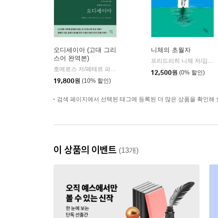
오디세이아 (고대 그리
니체의 초월자
스어 완역본)
프리드리히 니체 저/김철 편역
호메로스 저/페테르 파울 루벤스 그림/박문재 역
현대지성
|
12,500
원
(0% 할인)
19,800
원
(10% 할인)
검색 페이지에서 선택된 태그에 등록된 더 많은 상품을 확인해 
이 상품의 이벤트
(13개)