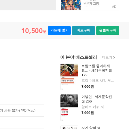
AD
10,500
카트에 넣기
바로구매
원클릭구매
원
이 분야 베스트셀러
더보기
브람스를 좋아하세
요… - 세계문학전집
179
프랑수아즈 사강 저/김남주 역
7,000
원
이방인 - 세계문학전
집 266
알베르 카뮈 저
사용 불가) /PC(Mac)
7,000
원
자기 앞의 생