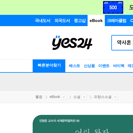
국내도서
외국도서
중고샵
eBook
크레마클럽
C
빠른분야찾기
베스트
신상품
이벤트
바이백
매
웰컴
eBook
소설
프랑스소설