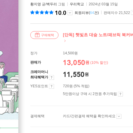
황지영
글/
백두리
그림
우리학교
2024년 03월 15일
10.0
회원리뷰(
64
건)
판매지수 21,522
[단독] 햇빛초 대숲 노트/패브릭 북커
구매혜택
정가
14,500원
13,050
원
판매가
(10% 할인)
크레마머니
11,550
원
최대혜택가
YES포인트
720원 (5% 적립)
5만원이상 구매 시 2천원 추가적립
결제혜택
카드/간편결제 혜택을 확인하세요