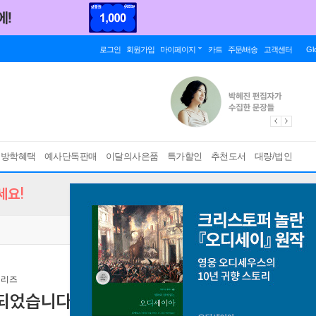
로그인
회원가입
마이페이지
카트
주문/배송
고객센터
Gl
름방학혜택
예사단독판매
이달의사은품
특가할인
추천도서
대량/법인
세요!
시리즈
제되었습니다