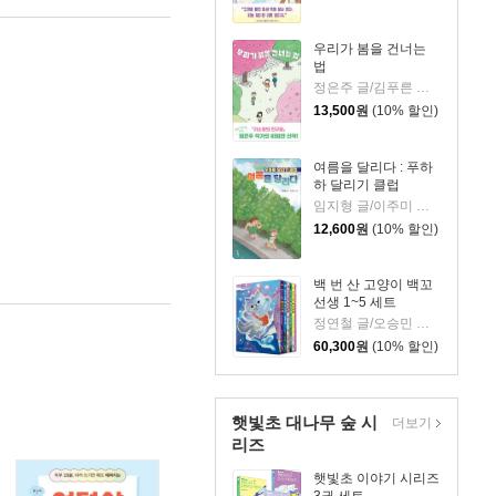
우리가 봄을 건너는
법
정은주 글/김푸른 그림
13,500
원
(10% 할인)
여름을 달리다 : 푸하
하 달리기 클럽
임지형 글/이주미 그림
12,600
원
(10% 할인)
백 번 산 고양이 백꼬
선생 1~5 세트
정연철 글/오승민 그림
60,300
원
(10% 할인)
햇빛초 대나무 숲 시
더보기
리즈
햇빛초 이야기 시리즈
3권 세트