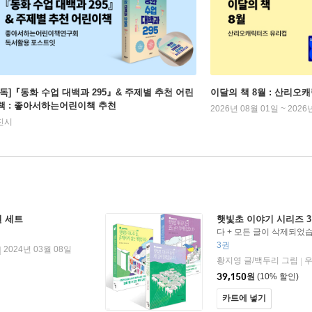
단독]『동화 수업 대백과 295』& 주제별 추천 어린
이달의 책 8월 : 산리오
책 : 좋아서하는어린이책 추천
2026년 08월 01일 ~ 2026
진시
권 세트
햇빛초 이야기 시리즈 3
다 + 모든 글이 삭제되었
입니다.
3권
2024년 03월 08일
|
황지영 글/백두리 그림
|
39,150
원
(10% 할인)
카트에 넣기