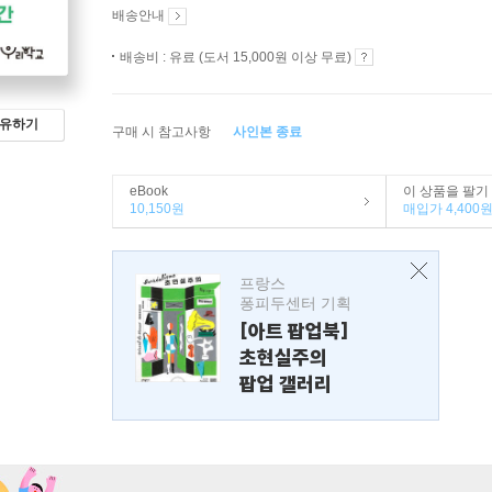
배송안내
배송비 : 유료 (도서 15,000원 이상 무료)
유하기
구매 시 참고사항
사인본 종료
eBook
이 상품을 팔기
10,150원
매입가 4,400
프랑스
퐁피두센터 기획
[아트 팝업북]
초현실주의
팝업 갤러리