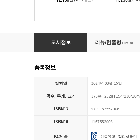
12,150
원
(10% 할인)
11,250
원
(10
햇빛초 대나무 숲의 모든 글이 삭제되었습니다
도서정보
리뷰/한줄평
(45/19)
품목정보
발행일
2024년 03월 15일
쪽수, 무게, 크기
176쪽 | 282g | 154*210*10
ISBN13
9791167552006
ISBN10
1167552008
KC인증
인증유형 : 적합성확인