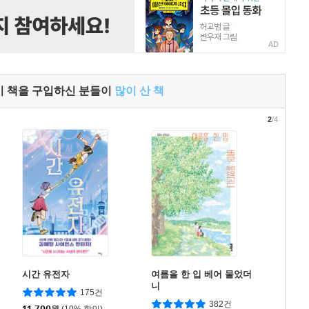
AD
이 책을 구입하신 분들이
많이 산 책
2
/4
시간 유전자
여름을 한 입 베어 물었더
니
175건
382건