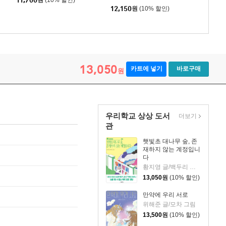
11,700
원
(10% 할인)
12,150
원
(10% 할인)
13,050
카트에 넣기
바로구매
원
우리학교 상상 도서
더보기
관
햇빛초 대나무 숲, 존
재하지 않는 계정입니
다
황지영 글/백두리 그림
13,050
원
(10% 할인)
만약에 우리 서로
위해준 글/모차 그림
13,500
원
(10% 할인)