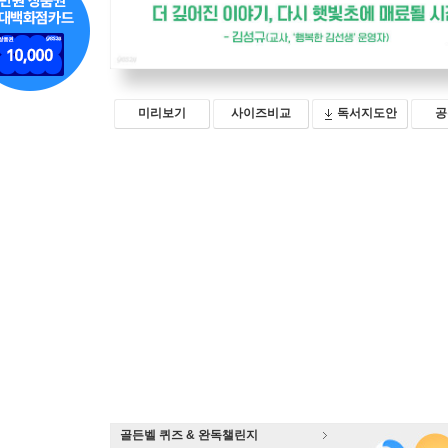
미리보기
사이즈비교
독서지도안
공
골든벨 퀴즈 & 완독챌린지