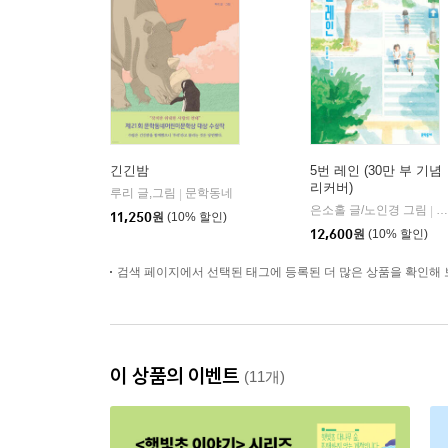
긴긴밤
5번 레인 (30만 부 기념
리커버)
루리 글,그림
문학동네
|
은소홀 글/노인경 그림
문
|
11,250
원
(10% 할인)
12,600
원
(10% 할인)
검색 페이지에서 선택된 태그에 등록된 더 많은 상품을 확인해 
이 상품의 이벤트
(11개)