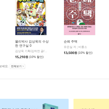
물리박사 김상욱의 수상
순례 주택
한 연구실 0
유은실 저
비룡소
|
학동네
김상욱 기획/김하연 글/정순규 그림
아울북
|
13,500
원
(10% 할인)
15,210
원
(10% 할인)
보세요.
전체보기