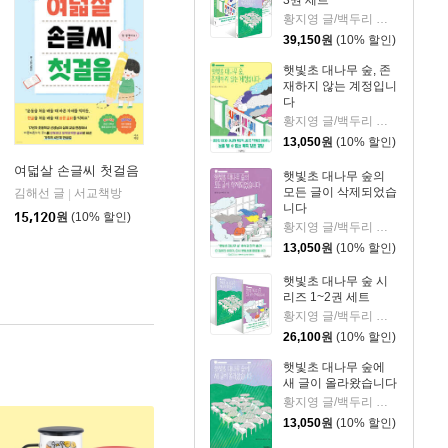
황지영 글/백두리 그림
39,150
원
(10% 할인)
햇빛초 대나무 숲, 존
재하지 않는 계정입니
다
황지영 글/백두리 그림
13,050
원
(10% 할인)
여덟살 손글씨 첫걸음
햇빛초 대나무 숲의
모든 글이 삭제되었습
김해선 글
서교책방
|
니다
15,120
원
(10% 할인)
황지영 글/백두리 그림
13,050
원
(10% 할인)
햇빛초 대나무 숲 시
리즈 1~2권 세트
황지영 글/백두리 그림
26,100
원
(10% 할인)
햇빛초 대나무 숲에
새 글이 올라왔습니다
황지영 글/백두리 그림
13,050
원
(10% 할인)