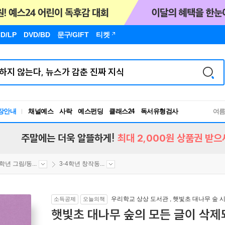
D/LP
DVD/BD
문구
/GIFT
티켓
독서유형검사
장안내
채널예스
사락
예스펀딩
클래스24
여
RBTI Lab
독서유형검사
주말에는 더욱 알뜰하게!
최대 2,000원 상품권 받으
4학년 그림/동...
3-4학년 창작동...
우리학교 상상 도서관
,
햇빛초 대나무 숲 
소득공제
오늘의책
햇빛초 대나무 숲의 모든 글이 삭