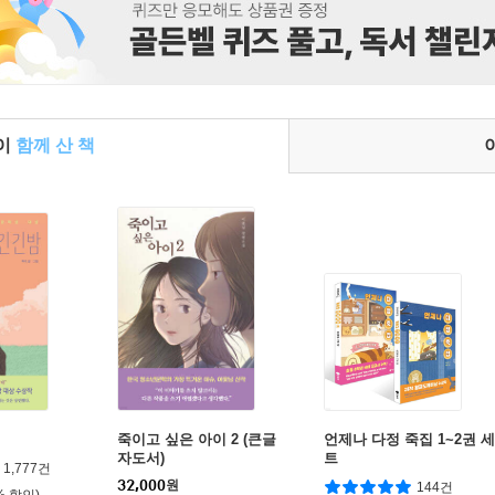
들이
함께 산 책
죽이고 싶은 아이 2 (큰글
언제나 다정 죽집 1~2권 세
자도서)
트
1,777건
32,000
원
144건