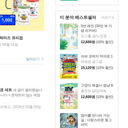
이 분야 베스트셀러
더보기
5번 레인 (30만 부 기
념 리커버)
은소홀 글/노인경 그림
캐릭터즈 유리컵
12,600
원
(10% 할인)
년 08월 31일
슈퍼 코딱지 히어로 1
펼쳐보기
박세랑 글그림
15,120
원
(10% 할인)
고양이 해결사 깜냥 9
권 세트
새 글이 올라왔습니
홍민정 글/김재희 그림
습니다 + 존재하지 않는 계정
12,600
원
(10% 할인)
우리학교
2026년 02월 20일
|
엄마를 만나러 가는
길 : 사랑스러운 동그
라미