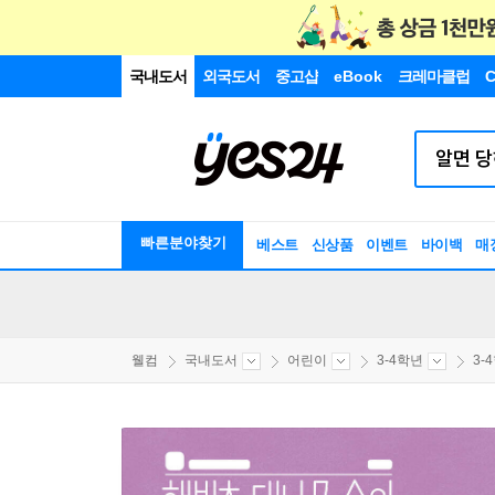
국내도서
외국도서
중고샵
eBook
크레마클럽
C
빠른분야찾기
베스트
신상품
이벤트
바이백
매
웰컴
국내도서
어린이
3-4학년
3-