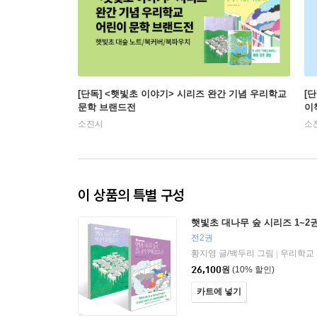
[단독] <햇빛초 이야기> 시리즈 완간 기념 우리학교
[
문학 브랜드전
이
소진시
소
이 상품의 특별 구성
햇빛초 대나무 숲 시리즈 1~2
전2권
황지영 글/백두리 그림
우리학교
|
26,100
원
(10% 할인)
카트에 넣기