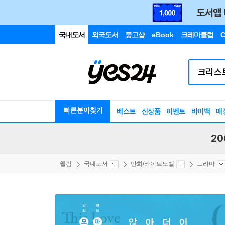
국내도서
외국도서
중고샵
eBook
크레마클럽
C
빠른분야찾기
베스트
신상품
이벤트
바이백
매
20
웰컴
국내도서
만화/라이트노벨
드라마