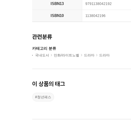
ISBN13
9791138042192
ISBN10
1138042196
관련분류
카테고리 분류
국내도서
만화/라이트노벨
드라마
드라마
이 상품의 태그
#청년패스