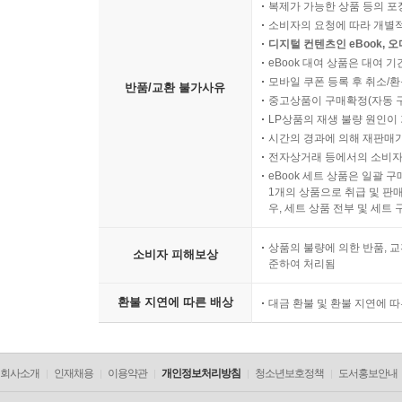
복제가 가능한 상품 등의 포장을 
소비자의 요청에 따라 개별
디지털 컨텐츠인 eBook, 
eBook 대여 상품은 대여 기
모바일 쿠폰 등록 후 취소/환
반품/교환 불가사유
중고상품이 구매확정(자동 
LP상품의 재생 불량 원인이 기
시간의 경과에 의해 재판매가
전자상거래 등에서의 소비자
eBook 세트 상품은 일괄 
1개의 상품으로 취급 및 판매
우, 세트 상품 전부 및 세트
상품의 불량에 의한 반품, 교
소비자 피해보상
준하여 처리됨
환불 지연에 따른 배상
대금 환불 및 환불 지연에 
회사소개
인재채용
이용약관
개인정보처리방침
청소년보호정책
도서홍보안내