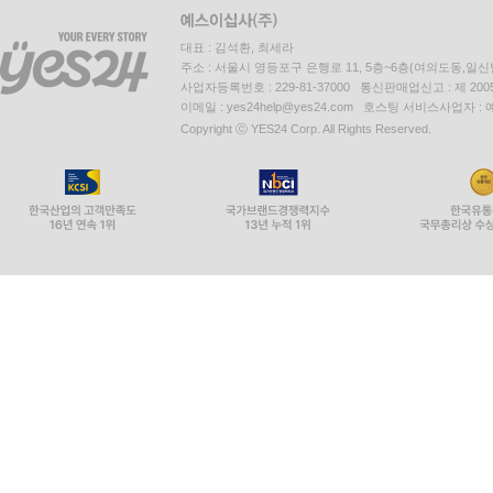
대표 : 김석환, 최세라
주소 : 서울시 영등포구 은행로 11, 5층~6층(여의도동,일신
사업자등록번호 : 229-81-37000 통신판매업신고 : 제 200
이메일 : yes24help@yes24.com 호스팅 서비스사업자 :
Copyright ⓒ YES24 Corp. All Rights Reserved.