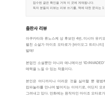
접수된 글은 확인을 거쳐 이 곳에 게재됩니다.
독자 분들의 리뷰는 리뷰 쓰기를, 책에 대한 문의는 1:
출판사 리뷰
아쿠카타와 류노스케 상 후보만 4번, 미시마 유키
펼친 소설가 마이조 오타로가 [바이오그 트리니티] 
발매!
본업인 소설뿐만 아니라 애니메이션 ‘ID:INVAD
매력을 느낄 수 있는 작품이다.
본인은 어디까지나 더러운 것을 싫어할 뿐 평범하
캄파눌라를 만나며 벌어지는 이야기로, 어딘지 모르
그려내고 있다. 만화에는 원작자인 마이조 오타로가 