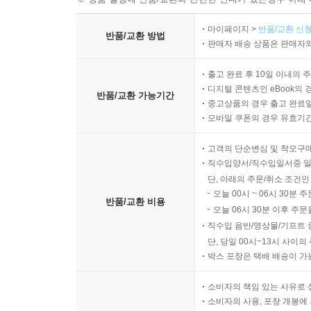
마이페이지 >
반품/교환 신청
반품/교환 방법
판매자 배송 상품은 판매자와
출고 완료 후 10일 이내의 
디지털 콘텐츠인 eBook의 
반품/교환 가능기간
중고상품의 경우 출고 완료일
모바일 쿠폰의 경우 유효기간(
고객의 단순변심 및 착오구
직수입양서/직수입일서중 일
단, 아래의 주문/취소 조건인
오늘 00시 ~ 06시 30분 
반품/교환 비용
오늘 06시 30분 이후 주문
직수입 음반/영상물/기프트 
단, 당일 00시~13시 사이
박스 포장은 택배 배송이 가
소비자의 책임 있는 사유로 
소비자의 사용, 포장 개봉에 