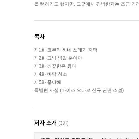
을 뻔하기도 했지만, 그곳에서 평범함과는 조금 거
목차
제1화 코무라 씨네 쓰레기 저택
제2화 그냥 병일 뿐이야
제3화 깨끗함은 옳다
제4화 바닥 청소
제5화 좋아해
특별편 사실 (마이조 오타로 신규 단편 소설)
저자 소개
(3명)