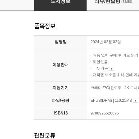
도서정보
리뷰/한줄평
(53/50)
품목정보
발행일
2024년 02월 02일
배송 없이 구매 후 바로 읽
제한없음
이용안내
TTS 가능
저작권 보호를 위해 인쇄 기
지원기기
크레마 /PC(윈도우 - 4K 모
파일/용량
EPUB(DRM) | 110.21MB
ISBN13
9788925526676
관련분류