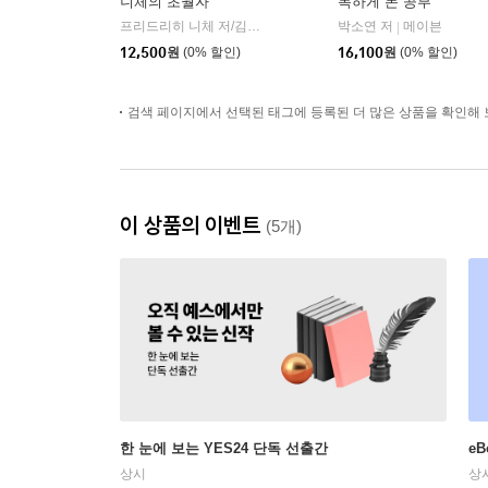
니체의 초월자
독하게 돈 공부
프리드리히 니체 저/김철 편역
히읏
박소연 저
메이븐
|
|
12,500
원
(0% 할인)
16,100
원
(0% 할인)
검색 페이지에서 선택된 태그에 등록된 더 많은 상품을 확인해 
이 상품의 이벤트
(5개)
한 눈에 보는 YES24 단독 선출간
e
상시
상