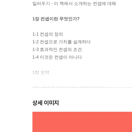
일러두기 - 이 책에서 소개하는 컨셉에 대해
1장 컨셉이란 무엇인가?
1-1 컨셉의 정의
1-2 컨셉으로 가치를 설계하다
1-3 효과적인 컨셉의 조건
1-4 이것은 컨셉이 아니다
1장 요약
2장. 컨셉을 이끌어내는 ‘질문’ 만들기
상세 이미지
2-1 왜 질문이 중요할까
2-2 우리가 마주해야 할 질문
2-3 재구성하는 8가지 방법
2-4 [실전편] 재구성하기