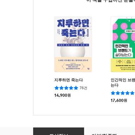
지루하면 죽는다
인간적인 브
는다
76건
14,900
원
17,600
원
컨셉 수업