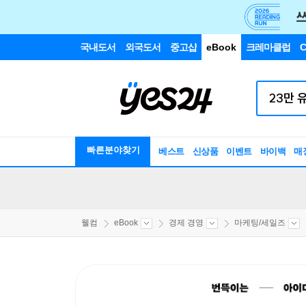
국내도서
외국도서
중고샵
eBook
크레마클럽
C
빠른분야찾기
베스트
신상품
이벤트
바이백
매
웰컴
eBook
경제 경영
마케팅/세일즈